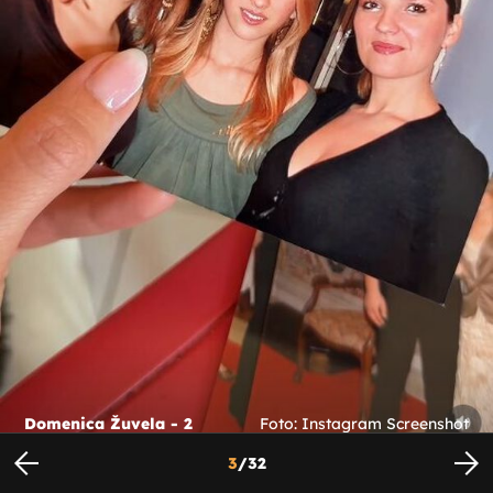
Domenica Žuvela - 2
Foto: Instagram Screenshot
3
/
32