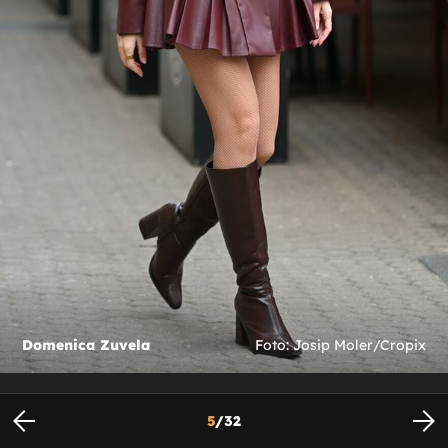
Domenica Zuvela
Foto: Josip Moler/Cropix
5
/
32