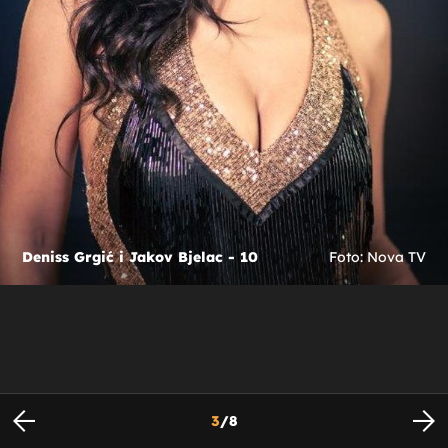
Deniss Grgić i Jakov Bjelac - 10
Foto: Nova TV
3
/
8