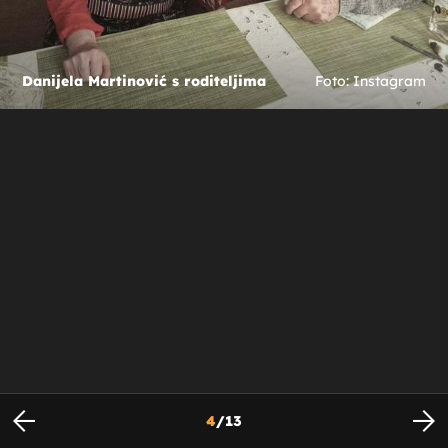
Danijela Martinović s roditeljima
Foto: Instagram
4
/
13