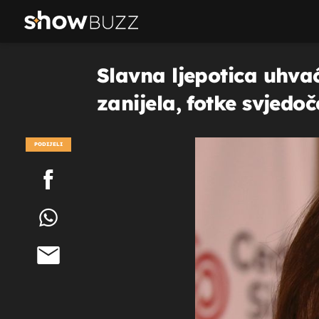
Slavna ljepotica uhvać
zanijela, fotke svjed
PODIJELI
POGLEDAJ