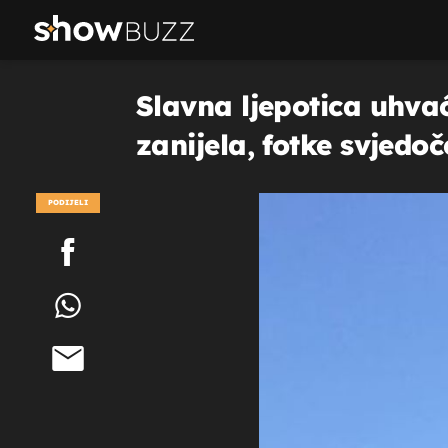
Slavna ljepotica uhvać
zanijela, fotke svjed
PODIJELI
POGLEDAJ