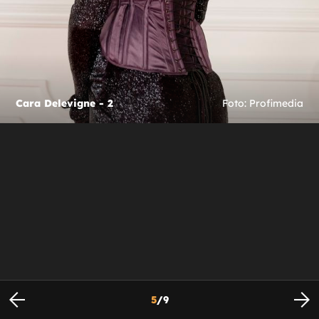
Cara Delevigne - 2
Foto: Profimedia
5
/
9