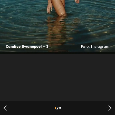
Candice Swanepoel - 3
Foto: Instagram
1
/
9