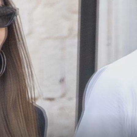
+
6
+
25
DALEKO OD SVEGA
ila
Gdje je supruga Brune Petkovića pobje
m
od svakodnevice? Egzotična destinacij
 klub''
oduševila je pratitelje
Bruno Petković
Iva Šarić i Bruno Petković
Foto: Tonci Plazi
Foto: Damjan 