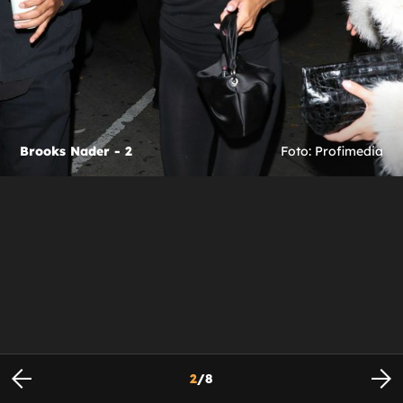
Brooks Nader - 2
Foto: Profimedia
2
/
8