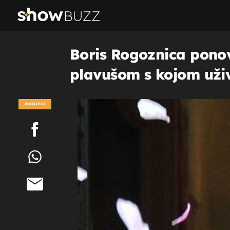
Boris Rogoznica ponov
plavušom s kojom uži
PODIJELI
POGLEDAJ