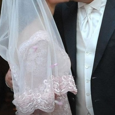
šu:
noj
e
OGLASILA SE I DORIS
Od komentiranja nove pjesme Borisa
Rogoznice nije se suzdržala čak ni bivš
supruga: "Sad znam da sam uspio"
FOTO: Laura Vrabec)