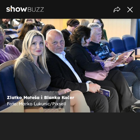
Zlatko Mateša i Blanka Kačer
Foto: Marko Lukunic/Pixsell