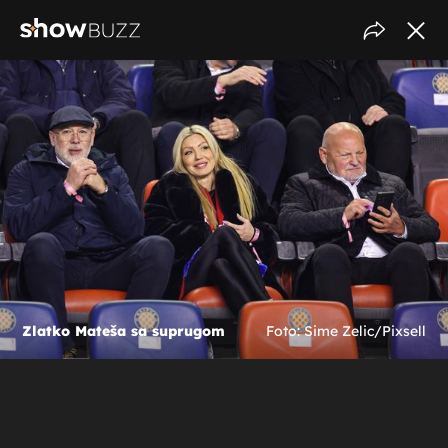
Zlatko Mateša sa suprugom
Foto: Sime Zelic/Pixsell