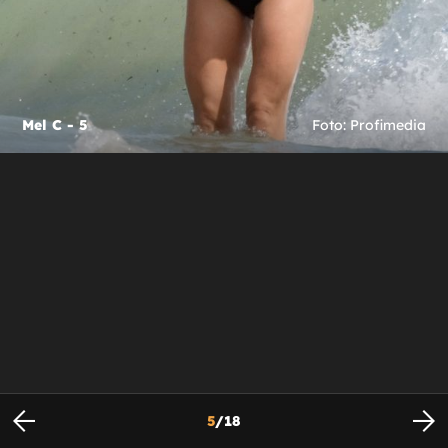
Mel C - 5
Foto: Profimedia
5
/
18