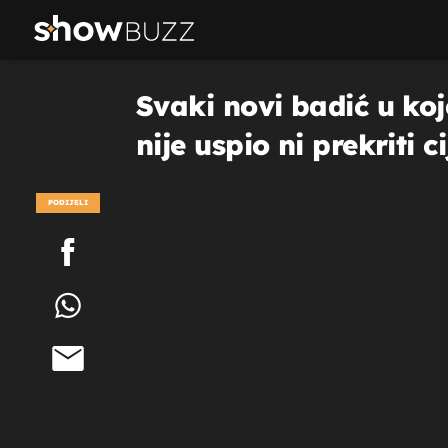
Svaki novi badić u koj
nije uspio ni prekriti c
PODIJELI
POGLEDAJ