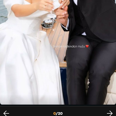
Barbara Matić sa suprugom - 3
Foto: Instagram
0
/
20