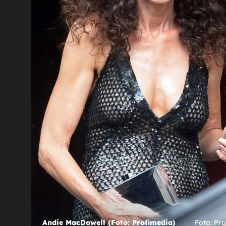
10
+
4
SVI JU ZNATE!
zda je
Zagrebačkom špicom prošla je naša
u
glumica koju je nakon promjene zaštit
znaka teško prepoznati
ty Images)
o: Getty)
Andie MacDowell (Foto: Getty Images)
Andie MacDowell (Foto: Profimedia)
Foto: Pr
Fot