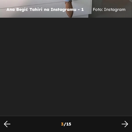
Ana Begić Tahiri na Instagramu - 1
Foto: Instagram
3
/
15