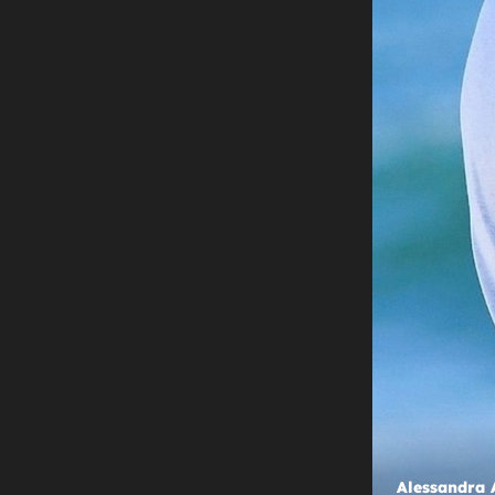
+
FIGURA BOGINJE
Seksi prizori Brazilke u badiću: St
dijelove prekrila je simbolima svoj
reprezentacije
Alessandra 