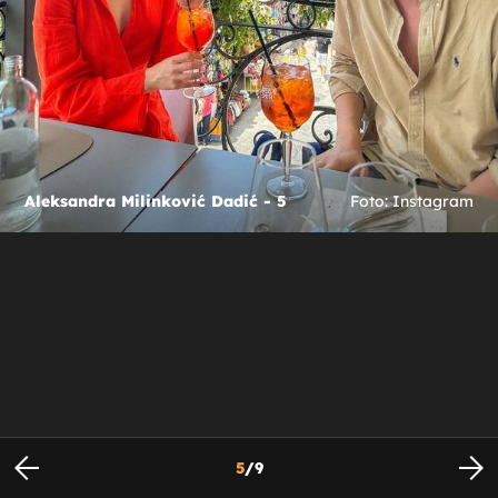
Aleksandra Milinković Dadić - 5
Foto: Instagram
5
/
9