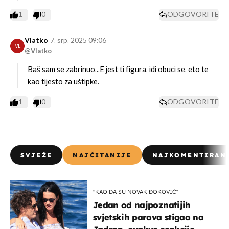
1
0
ODGOVORITE
Vlatko
7. srp. 2025 09:06
VL
@Vlatko
Baš sam se zabrinuo...E jest ti figura, idi obuci se, eto te
kao tijesto za uštipke.
1
0
ODGOVORITE
SVJEŽE
NAJČITANIJE
NAJKOMENTIRAN
"KAO DA SU NOVAK ĐOKOVIĆ"
Jedan od najpoznatijih
svjetskih parova stigao na