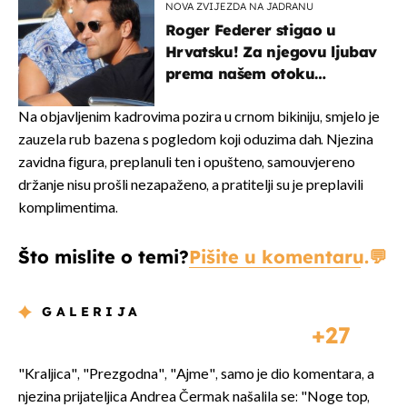
NOVA ZVIJEZDA NA JADRANU
Roger Federer stigao u
Hrvatsku! Za njegovu ljubav
prema našem otoku
zaslužan je jedan poznati
Hrvat
Na objavljenim kadrovima pozira u crnom bikiniju, smjelo je
zauzela rub bazena s pogledom koji oduzima dah. Njezina
zavidna figura, preplanuli ten i opušteno, samouvjereno
držanje nisu prošli nezapaženo, a pratitelji su je preplavili
komplimentima.
Što mislite o temi?
Pišite u komentaru.
GALERIJA
27
"Kraljica", "Prezgodna", "Ajme", samo je dio komentara, a
njezina prijateljica Andrea Čermak našalila se: "Noge top,