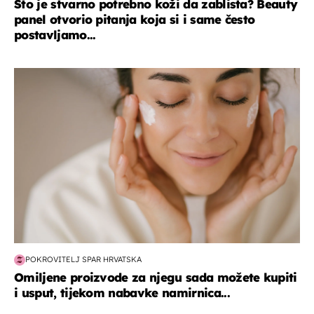
Što je stvarno potrebno koži da zablista? Beauty
panel otvorio pitanja koja si i same često
postavljamo...
moda & ljepota
POKROVITELJ SPAR HRVATSKA
Omiljene proizvode za njegu sada možete kupiti
i usput, tijekom nabavke namirnica...