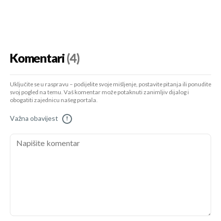
Komentari
(4)
Uključite se u raspravu – podijelite svoje mišljenje, postavite pitanja ili ponudite
svoj pogled na temu. Vaš komentar može potaknuti zanimljiv dijalog i
obogatiti zajednicu našeg portala.
Važna obavijest
!