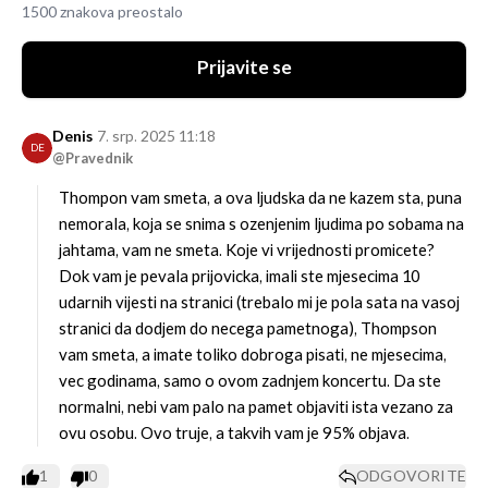
1500 znakova preostalo
Prijavite se
Denis
7. srp. 2025 11:18
DE
@Pravednik
Thompon vam smeta, a ova ljudska da ne kazem sta, puna
nemorala, koja se snima s ozenjenim ljudima po sobama na
jahtama, vam ne smeta. Koje vi vrijednosti promicete?
Dok vam je pevala prijovicka, imali ste mjesecima 10
udarnih vijesti na stranici (trebalo mi je pola sata na vasoj
stranici da dodjem do necega pametnoga), Thompson
vam smeta, a imate toliko dobroga pisati, ne mjesecima,
vec godinama, samo o ovom zadnjem koncertu. Da ste
normalni, nebi vam palo na pamet objaviti ista vezano za
ovu osobu. Ovo truje, a takvih vam je 95% objava.
1
0
ODGOVORITE