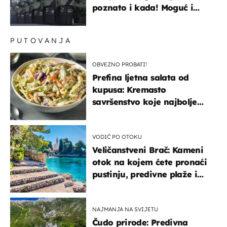
poznato i kada! Moguć i
kopneni upad u članicu
NATO-a
PUTOVANJA
OBVEZNO PROBATI!
Prefina ljetna salata od
kupusa: Kremasto
savršenstvo koje najbolje
paše uz pečeno meso
VODIČ PO OTOKU
Veličanstveni Brač: Kameni
otok na kojem ćete pronaći
pustinju, predivne plaže i
uzbudljivu hranu
NAJMANJA NA SVIJETU
Čudo prirode: Predivna