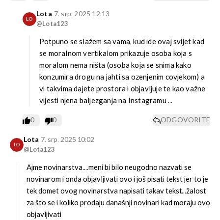
Lota
7. srp. 2025 12:13
LO
@Lota123
Potpuno se slažem sa vama, kud ide ovaj svijet kad
se moralnom vertikalom prikazuje osoba koja s
moralom nema ništa (osoba koja se snima kako
konzumira drogu na jahti sa ozenjenim covjekom) a
vi takvima dajete prostora i objavljuje te kao važne
vijesti njena baljezganja na Instagramu ...
0
0
ODGOVORITE
Lota
7. srp. 2025 10:02
LO
@Lota123
Ajme novinarstva....meni bi bilo neugodno nazvati se
novinarom i onda objavljivati ovo i još pisati tekst jer to je
tek domet ovog novinarstva napisati takav tekst...žalost
za što se i koliko prodaju današnji novinari kad moraju ovo
objavljivati