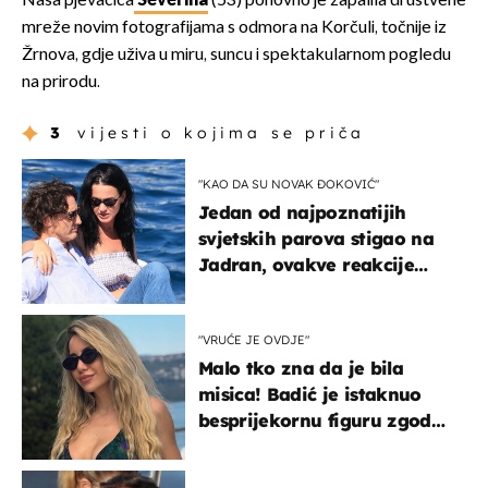
Naša pjevačica
Severina
(53) ponovno je zapalila društvene
mreže novim fotografijama s odmora na Korčuli, točnije iz
Žrnova, gdje uživa u miru, suncu i spektakularnom pogledu
na prirodu.
3
vijesti o kojima se priča
"KAO DA SU NOVAK ĐOKOVIĆ"
Jedan od najpoznatijih
svjetskih parova stigao na
Jadran, ovakve reakcije
vjerojatno nisu očekivali
"VRUĆE JE OVDJE"
Malo tko zna da je bila
misica! Badić je istaknuo
besprijekornu figuru zgodne
voditeljice