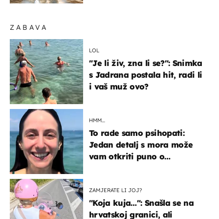
ZABAVA
LOL
"Je li živ, zna li se?": Snimka
s Jadrana postala hit, radi li
i vaš muž ovo?
HMM…
To rade samo psihopati:
Jedan detalj s mora može
vam otkriti puno o
prijateljima
ZAMJERATE LI JOJ?
"Koja kuja…": Snašla se na
hrvatskoj granici, ali