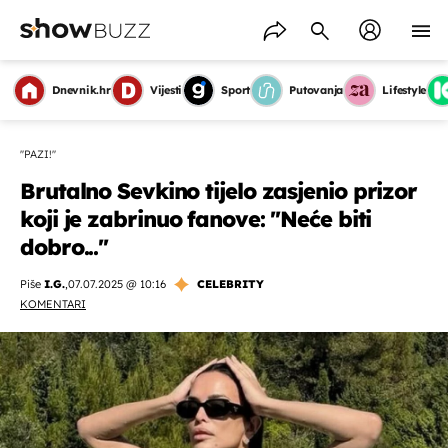
Dnevnik.hr
Vijesti
Sport
Putovanja
Lifestyle
''PAZI!''
Brutalno Sevkino tijelo zasjenio prizor
koji je zabrinuo fanove: ''Neće biti
dobro...''
Piše
I.G.
,
07.07.2025 @ 10:16
CELEBRITY
KOMENTARI
OMOGUĆI OBAVIJESTI