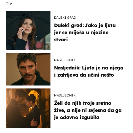
TV
DALEKI GRAD
Daleki grad: Jako je ljuta
jer se miješa u njezine
stvari
NASLJEDNIK
Nasljednik: Ljuta je na njega
i zahtjeva da učini nešto
NASLJEDNIK
Želi da njih troje sretno
žive, a nije ni svjesna da ga
je odavno izgubila