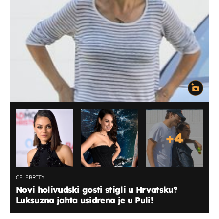
+
4
CELEBRITY
Novi holivudski gosti stigli u Hrvatsku?
Luksuzna jahta usidrena je u Puli!