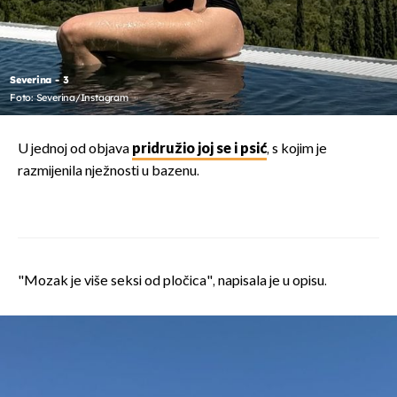
Severina - 3
Foto: Severina/Instagram
U jednoj od objava
pridružio joj se i psić
, s kojim je
razmijenila nježnosti u bazenu.
"Mozak je više seksi od pločica", napisala je u opisu.