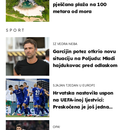
pješčana plaža na 100
metara od mora
SPORT
IZ VEDRA NEBA
Garcijin potez otkrio novu
situaciju na Poljudu: Mladi
hajdukovac pred odlaskom
SJAJAN TJEDAN U EUROPI
Hrvatska nastavila uspon
na UEFA-inoj ljestvici:
Preskočena je još jedna
država
OPA!