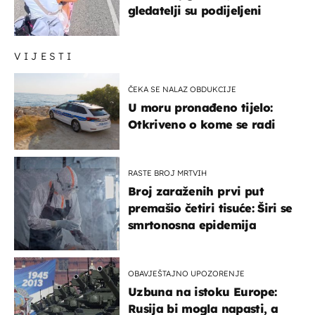
gledatelji su podijeljeni
VIJESTI
ČEKA SE NALAZ OBDUKCIJE
U moru pronađeno tijelo:
Otkriveno o kome se radi
RASTE BROJ MRTVIH
Broj zaraženih prvi put
premašio četiri tisuće: Širi se
smrtonosna epidemija
OBAVJEŠTAJNO UPOZORENJE
Uzbuna na istoku Europe:
Rusija bi mogla napasti, a