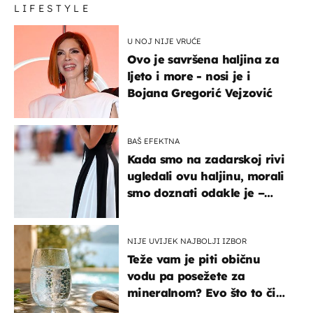
LIFESTYLE
U NOJ NIJE VRUĆE
Ovo je savršena haljina za
ljeto i more - nosi je i
Bojana Gregorić Vejzović
BAŠ EFEKTNA
Kada smo na zadarskoj rivi
ugledali ovu haljinu, morali
smo doznati odakle je –
košta samo 18 eura
NIJE UVIJEK NAJBOLJI IZBOR
Teže vam je piti običnu
vodu pa posežete za
mineralnom? Evo što to čini
organizmu