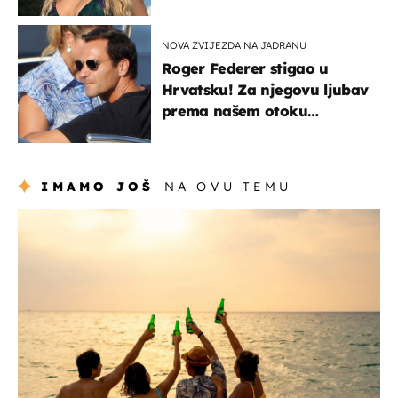
voditeljice
NOVA ZVIJEZDA NA JADRANU
Roger Federer stigao u
Hrvatsku! Za njegovu ljubav
prema našem otoku
zaslužan je jedan poznati
Hrvat
IMAMO JOŠ
NA OVU TEMU
zanimljivosti