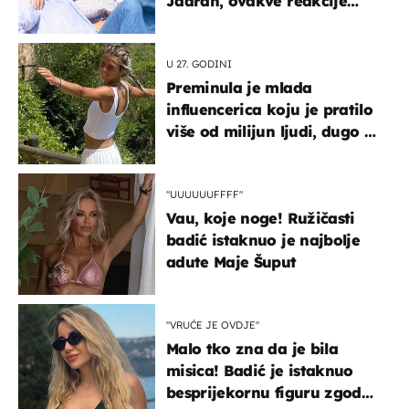
Jadran, ovakve reakcije
vjerojatno nisu očekivali
U 27. GODINI
Preminula je mlada
influencerica koju je pratilo
više od milijun ljudi, dugo se
borila s opakom bolešću
"UUUUUUFFFF"
Vau, koje noge! Ružičasti
badić istaknuo je najbolje
adute Maje Šuput
"VRUĆE JE OVDJE"
Malo tko zna da je bila
misica! Badić je istaknuo
besprijekornu figuru zgodne