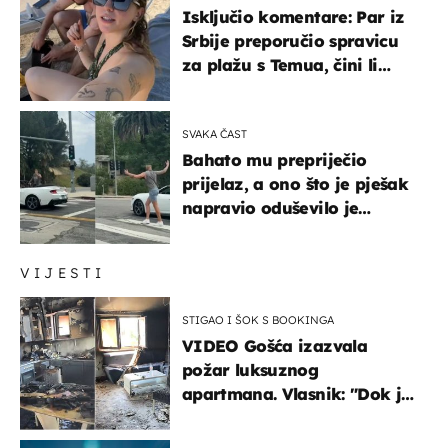
Isključio komentare: Par iz
Srbije preporučio spravicu
za plažu s Temua, čini li
vam se ovo sigurnim?
SVAKA ČAST
Bahato mu prepriječio
prijelaz, a ono što je pješak
napravio oduševilo je
društvene mreže
VIJESTI
STIGAO I ŠOK S BOOKINGA
VIDEO Gošća izazvala
požar luksuznog
apartmana. Vlasnik: "Dok je
gorjelo, smijali su se, pili i
pokazivali mi srednji prst"