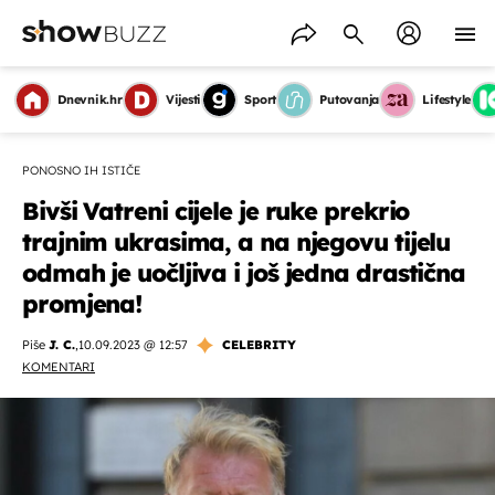
Dnevnik.hr
Vijesti
Sport
Putovanja
Lifestyle
PONOSNO IH ISTIČE
Bivši Vatreni cijele je ruke prekrio
trajnim ukrasima, a na njegovu tijelu
odmah je uočljiva i još jedna drastična
promjena!
Piše
J. C.
,
10.09.2023 @ 12:57
CELEBRITY
KOMENTARI
OMOGUĆI OBAVIJESTI