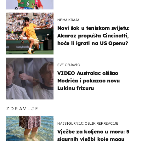
NEMA KRAJA
Novi šok u teniskom svijetu:
Alcaraz propušta Cincinatti,
hoće li igrati na US Openu?
SVE OBJAVIO
VIDEO Australac ošišao
Modrića i pokazao novu
Lukinu frizuru
ZDRAVLJE
NAJSIGURNIJI OBLIK REKREACIJE
Vježbe za koljeno u moru: 5
sigurnih vježbi koje mogu