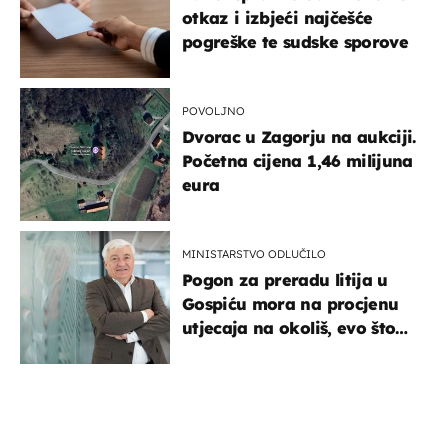
otkaz i izbjeći najčešće
pogreške te sudske sporove
POVOLJNO
Dvorac u Zagorju na aukciji.
Početna cijena 1,46 milijuna
eura
MINISTARSTVO ODLUČILO
Pogon za preradu litija u
Gospiću mora na procjenu
utjecaja na okoliš, evo što
kaže ulagač