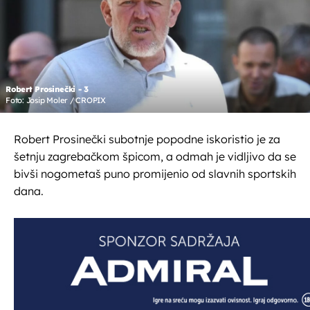
Robert Prosinečki - 3
Foto: Josip Moler / CROPIX
Robert Prosinečki subotnje popodne iskoristio je za
šetnju zagrebačkom špicom, a odmah je vidljivo da se
bivši nogometaš puno promijenio od slavnih sportskih
dana.