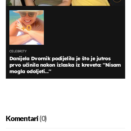
+
0
CELEBRITY
Danijela Dvornik podijelila je što je jutros
prvo učinila nakon izlaska iz kreveta: ''Nisam
mogla odoljeti...''
Komentari
(0)