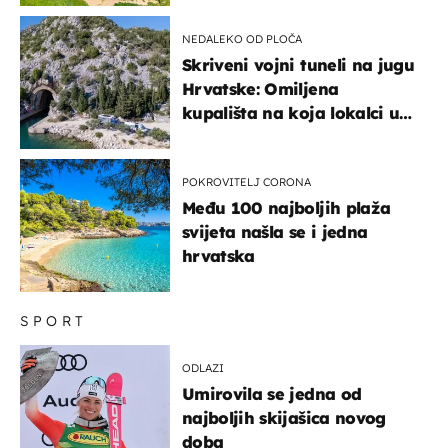
NEDALEKO OD PLOČA
Skriveni vojni tuneli na jugu
Hrvatske: Omiljena
kupališta na koja lokalci u
miru dolaze roniti i skakati
u more
POKROVITELJ CORONA
Među 100 najboljih plaža
svijeta našla se i jedna
hrvatska
SPORT
ODLAZI
Umirovila se jedna od
najboljih skijašica novog
doba