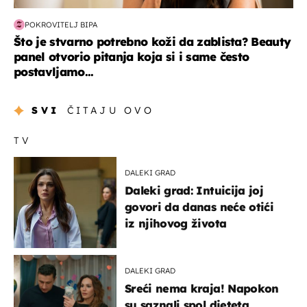
POKROVITELJ BIPA
Što je stvarno potrebno koži da zablista? Beauty
panel otvorio pitanja koja si i same često
postavljamo...
SVI
ČITAJU OVO
TV
DALEKI GRAD
Daleki grad: Intuicija joj
govori da danas neće otići
iz njihovog života
DALEKI GRAD
Sreći nema kraja! Napokon
su saznali spol djeteta