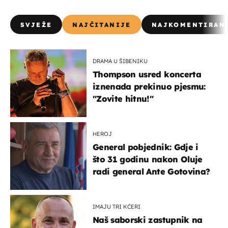
SVJEŽE
NAJČITANIJE
NAJKOMENTIRAN
DRAMA U ŠIBENIKU
Thompson usred koncerta
iznenada prekinuo pjesmu:
"Zovite hitnu!"
HEROJ
General pobjednik: Gdje i
što 31 godinu nakon Oluje
radi general Ante Gotovina?
IMAJU TRI KĆERI
Naš saborski zastupnik na