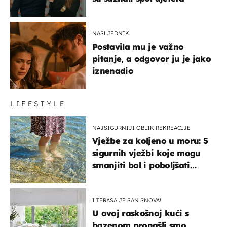
NASLJEDNIK
Postavila mu je važno
pitanje, a odgovor ju je jako
iznenadio
LIFESTYLE
NAJSIGURNIJI OBLIK REKREACIJE
Vježbe za koljeno u moru: 5
sigurnih vježbi koje mogu
smanjiti bol i poboljšati
pokretljivost
I TERASA JE SAN SNOVA!
U ovoj raskošnoj kući s
bazenom pronašli smo