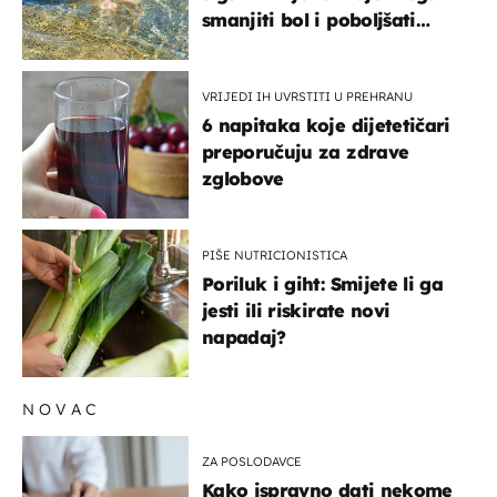
smanjiti bol i poboljšati
pokretljivost
VRIJEDI IH UVRSTITI U PREHRANU
6 napitaka koje dijetetičari
preporučuju za zdrave
zglobove
PIŠE NUTRICIONISTICA
Poriluk i giht: Smijete li ga
jesti ili riskirate novi
napadaj?
NOVAC
ZA POSLODAVCE
Kako ispravno dati nekome