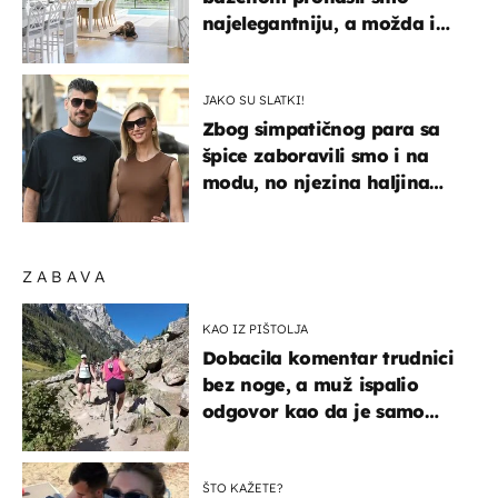
najelegantniju, a možda i
najljepšu bijelu kuhinju
JAKO SU SLATKI!
Zbog simpatičnog para sa
špice zaboravili smo i na
modu, no njezina haljina
itekako nas se dojmila
ZABAVA
KAO IZ PIŠTOLJA
Dobacila komentar trudnici
bez noge, a muž ispalio
odgovor kao da je samo
čekao…
ŠTO KAŽETE?