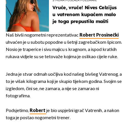
S MORA POSLALA POZDRAVE
Vruće, vruće! Nives Celzijus
u vatrenom kupaćem malo
je toga prepustila mašti
Naš bivši nogometni reprezentativac
Robert Prosinečki
uhvaćen je u subotu popodne u šetnji zagrebačkom špicom.
Nosio je traperice i sivu majicu s kragnom, a ispod kratkih
rukava vidjele su se tetovaže kojima je oslikao cijele ruke.
Jedna je stvar odmah uočljiva kod našeg bivšeg Vatrenog, a
to je višak kilograma koji je skupio tijekom godina. Svojim se
izgledom, čini se, ne zamara, a nije se zamarao ni
fotografima.
Podsjetimo,
Robert
je bio uspješni igrač Vatrenih, a nakon
toga je postao nogometni trener.