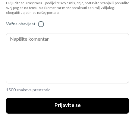
Uključite se u raspravu – podijelite svoje mišljenje, postavite pitanja ili ponudite
svoj pogled na temu. Vaš komentar može potaknuti zanimljiv dijalog i
obogatiti zajednicu našeg portala.
Važna obavijest
!
1500 znakova preostalo
Prijavite se