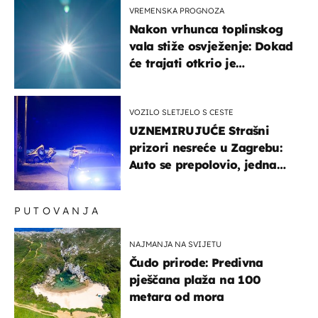
VREMENSKA PROGNOZA
Nakon vrhunca toplinskog
vala stiže osvježenje: Dokad
će trajati otkrio je
meteorolog
VOZILO SLETJELO S CESTE
UZNEMIRUJUĆE Strašni
prizori nesreće u Zagrebu:
Auto se prepolovio, jedna
osoba poginula
PUTOVANJA
NAJMANJA NA SVIJETU
Čudo prirode: Predivna
pješčana plaža na 100
metara od mora