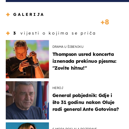
GALERIJA
8
3
vijesti o kojima se priča
DRAMA U ŠIBENIKU
Thompson usred koncerta
iznenada prekinuo pjesmu:
"Zovite hitnu!"
HEROJ
General pobjednik: Gdje i
što 31 godinu nakon Oluje
radi general Ante Gotovina?