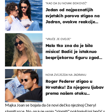
"KAO DA SU NOVAK ĐOKOVIĆ"
Jedan od najpoznatijih
svjetskih parova stigao na
Jadran, ovakve reakcije
vjerojatno nisu očekivali
"VRUĆE JE OVDJE"
Malo tko zna da je bila
misica! Badić je istaknuo
besprijekornu figuru zgodne
voditeljice
NOVA ZVIJEZDA NA JADRANU
Roger Federer stigao u
Hrvatsku! Za njegovu ljubav
prema našem otoku
zaslužan je jedan poznati
Hrvat
Majka Joan se bojala da će novi dečko njezinoj Cheryl
slomiti srce. No, on ju je uspio "slomiti" poklonivši joj lančić s