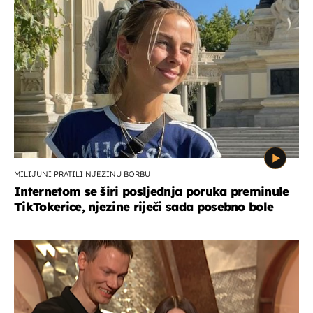
MILIJUNI PRATILI NJEZINU BORBU
Internetom se širi posljednja poruka preminule
TikTokerice, njezine riječi sada posebno bole