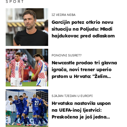
SPORT
IZ VEDRA NEBA
Garcijin potez otkrio novu
situaciju na Poljudu: Mladi
hajdukovac pred odlaskom
PONOVNI SUSRET?
Newcastle prodao tri glavna
igrača, novi trener uperio
prstom u Hrvata: "Želim
njega!"
SJAJAN TJEDAN U EUROPI
Hrvatska nastavila uspon
na UEFA-inoj ljestvici:
Preskočena je još jedna
država