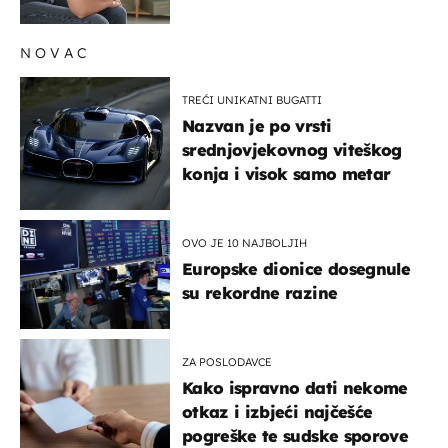
su simptomi toliko
zbunjujući
NOVAC
TREĆI UNIKATNI BUGATTI
Nazvan je po vrsti
srednjovjekovnog viteškog
konja i visok samo metar
OVO JE 10 NAJBOLJIH
Europske dionice dosegnule
su rekordne razine
ZA POSLODAVCE
Kako ispravno dati nekome
otkaz i izbjeći najčešće
pogreške te sudske sporove