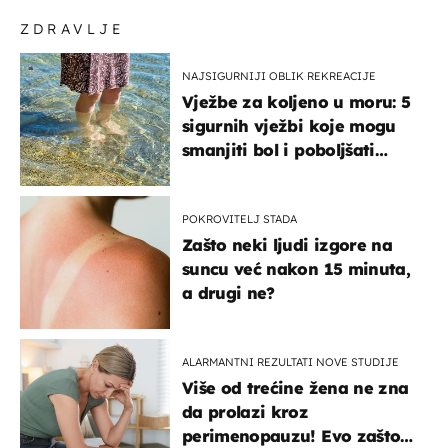
ZDRAVLJE
NAJSIGURNIJI OBLIK REKREACIJE
Vježbe za koljeno u moru: 5
sigurnih vježbi koje mogu
smanjiti bol i poboljšati
pokretljivost
POKROVITELJ STADA
Zašto neki ljudi izgore na
suncu već nakon 15 minuta,
a drugi ne?
ALARMANTNI REZULTATI NOVE STUDIJE
Više od trećine žena ne zna
da prolazi kroz
perimenopauzu! Evo zašto