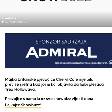
showbuzz
Foto: DNEVNIK.hr
Majka britanske pjevačice Cheryl Cole nije bila
previše sretna kad joj je kći objavila da ljubi plesača
Trea Hollowaya.
Prozujite s nama kroz sve showbizz vijesti dana –
Lajkajte Showbuzz!