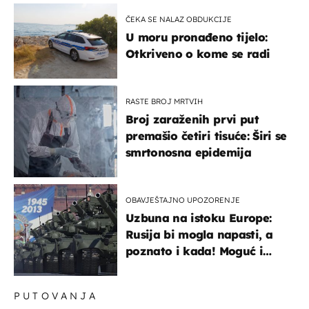
ČEKA SE NALAZ OBDUKCIJE
U moru pronađeno tijelo:
Otkriveno o kome se radi
RASTE BROJ MRTVIH
Broj zaraženih prvi put
premašio četiri tisuće: Širi se
smrtonosna epidemija
OBAVJEŠTAJNO UPOZORENJE
Uzbuna na istoku Europe:
Rusija bi mogla napasti, a
poznato i kada! Moguć i
kopneni upad u članicu
NATO-a
PUTOVANJA