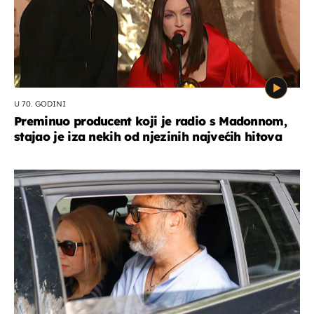
U 70. GODINI
Preminuo producent koji je radio s Madonnom,
stajao je iza nekih od njezinih najvećih hitova