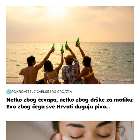
zanimljivosti
POKROVITELJ CARLSBERG CROATIA
Netko zbog ćevapa, netko zbog drške za motiku:
Evo zbog čega sve Hrvati duguju pivo...
moda & ljepota