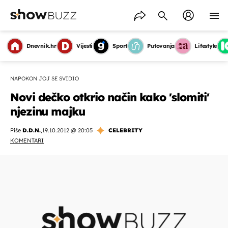
Dnevnik.hr
Vijesti
Sport
Putovanja
Lifestyle
NAPOKON JOJ SE SVIDIO
Novi dečko otkrio način kako 'slomiti'
njezinu majku
Piše
D.D.N.
,
19.10.2012 @ 20:05
CELEBRITY
KOMENTARI
OMOGUĆI OBAVIJESTI