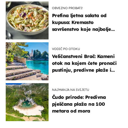
OBVEZNO PROBATI!
Prefina ljetna salata od
kupusa: Kremasto
savršenstvo koje najbolje
paše uz pečeno meso
VODIČ PO OTOKU
Veličanstveni Brač: Kameni
otok na kojem ćete pronaći
pustinju, predivne plaže i
uzbudljivu hranu
NAJMANJA NA SVIJETU
Čudo prirode: Predivna
pješčana plaža na 100
metara od mora