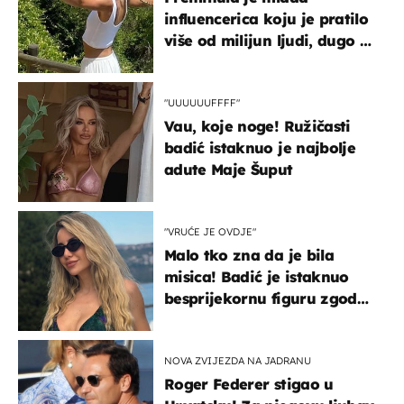
influencerica koju je pratilo
više od milijun ljudi, dugo se
borila s opakom bolešću
"UUUUUUFFFF"
Vau, koje noge! Ružičasti
badić istaknuo je najbolje
adute Maje Šuput
"VRUĆE JE OVDJE"
Malo tko zna da je bila
misica! Badić je istaknuo
besprijekornu figuru zgodne
voditeljice
NOVA ZVIJEZDA NA JADRANU
Roger Federer stigao u