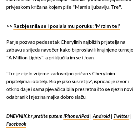
privjeskom križa na kojem piše "Mami s ljubavlju, Tre".
>>
Razbjesnila se i poslala mu poruku: 'Mrzim te!'
Par je pozvao pedesetak Cherylinih najbližih prijatelja na
zabavu u srijedu navečer kako bi proslavili kraj njene turneje
"A Million Lights", a priključila im se i Joan.
'Tre je cijelo vrijeme zadovoljno pričao s Cherylinim
prijateljima i obitelji. Bio je jako susretljiv', ispričao je izvor i
otkrio da je i sama pjevačica bila presretna što se njezin novi
odabranik i njezina majka dobro slažu.
DNEVNIK.hr pratite putem
iPhone/iPad
|
Android
|
Twitter
|
Facebook