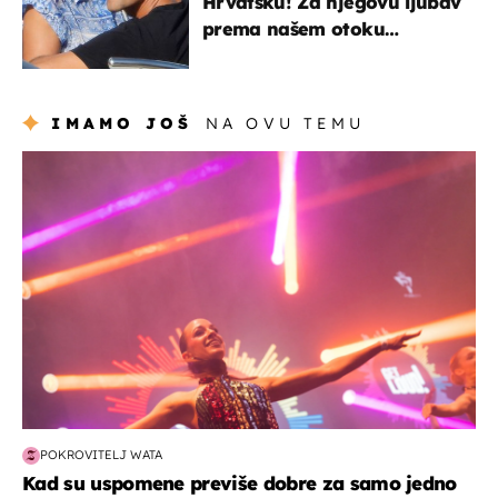
Hrvatsku! Za njegovu ljubav
prema našem otoku
zaslužan je jedan poznati
Hrvat
IMAMO JOŠ
NA OVU TEMU
kultura & zabava
POKROVITELJ WATA
Kad su uspomene previše dobre za samo jedno