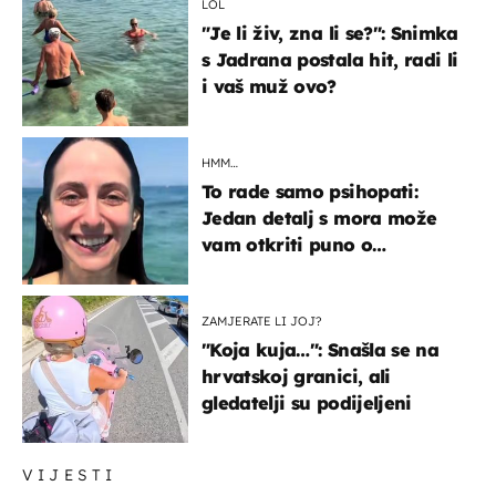
LOL
"Je li živ, zna li se?": Snimka
s Jadrana postala hit, radi li
i vaš muž ovo?
HMM…
To rade samo psihopati:
Jedan detalj s mora može
vam otkriti puno o
prijateljima
ZAMJERATE LI JOJ?
"Koja kuja…": Snašla se na
hrvatskoj granici, ali
gledatelji su podijeljeni
VIJESTI