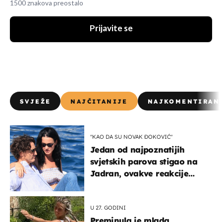
1500 znakova preostalo
Prijavite se
SVJEŽE
NAJČITANIJE
NAJKOMENTIRAN
"KAO DA SU NOVAK ĐOKOVIĆ"
Jedan od najpoznatijih
svjetskih parova stigao na
Jadran, ovakve reakcije
vjerojatno nisu očekivali
U 27. GODINI
Preminula je mlada