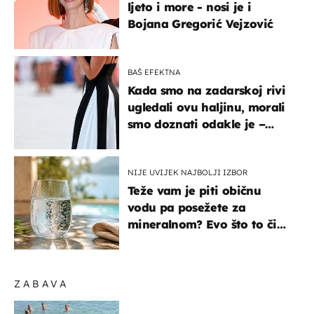
ljeto i more - nosi je i
Bojana Gregorić Vejzović
BAŠ EFEKTNA
Kada smo na zadarskoj rivi
ugledali ovu haljinu, morali
smo doznati odakle je –
košta samo 18 eura
NIJE UVIJEK NAJBOLJI IZBOR
Teže vam je piti običnu
vodu pa posežete za
mineralnom? Evo što to čini
organizmu
ZABAVA