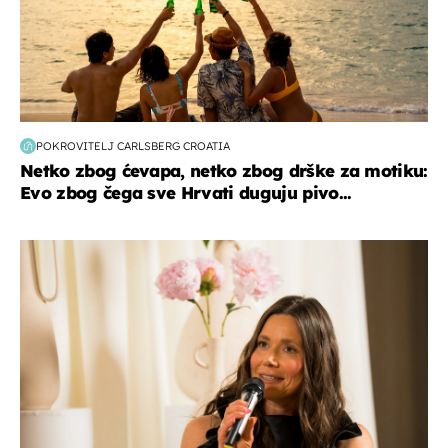
POKROVITELJ CARLSBERG CROATIA
Netko zbog ćevapa, netko zbog drške za motiku:
Evo zbog čega sve Hrvati duguju pivo...
moda & ljepota