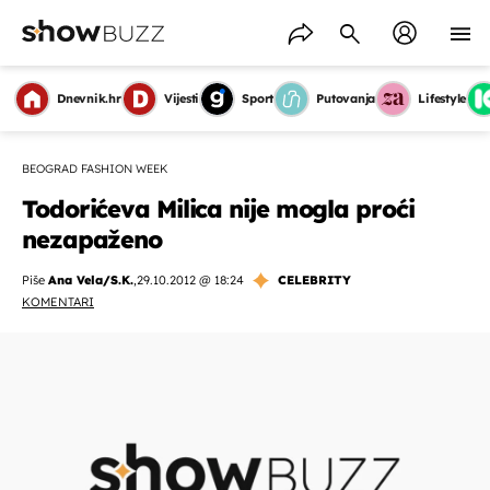
Dnevnik.hr
Vijesti
Sport
Putovanja
Lifestyle
BEOGRAD FASHION WEEK
Todorićeva Milica nije mogla proći
nezapaženo
Piše
Ana Vela/S.K.
,
29.10.2012 @ 18:24
CELEBRITY
KOMENTARI
OMOGUĆI OBAVIJESTI