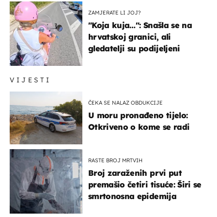
ZAMJERATE LI JOJ?
"Koja kuja…": Snašla se na
hrvatskoj granici, ali
gledatelji su podijeljeni
VIJESTI
ČEKA SE NALAZ OBDUKCIJE
U moru pronađeno tijelo:
Otkriveno o kome se radi
RASTE BROJ MRTVIH
Broj zaraženih prvi put
premašio četiri tisuće: Širi se
smrtonosna epidemija