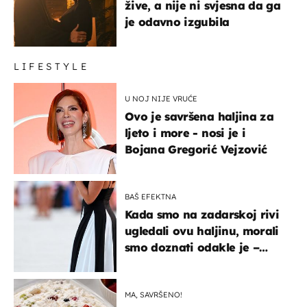
žive, a nije ni svjesna da ga
je odavno izgubila
LIFESTYLE
U NOJ NIJE VRUĆE
Ovo je savršena haljina za
ljeto i more - nosi je i
Bojana Gregorić Vejzović
BAŠ EFEKTNA
Kada smo na zadarskoj rivi
ugledali ovu haljinu, morali
smo doznati odakle je –
košta samo 18 eura
MA, SAVRŠENO!