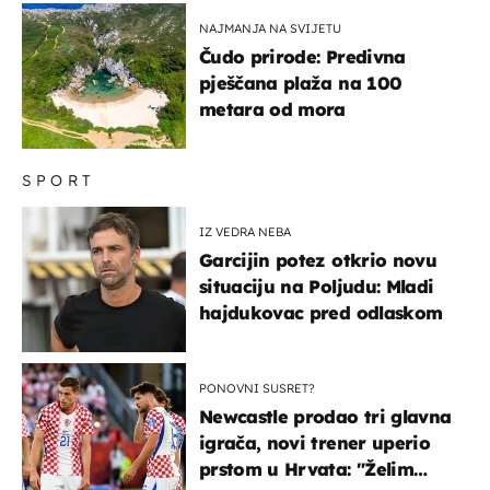
NAJMANJA NA SVIJETU
Čudo prirode: Predivna
pješčana plaža na 100
metara od mora
SPORT
IZ VEDRA NEBA
Garcijin potez otkrio novu
situaciju na Poljudu: Mladi
hajdukovac pred odlaskom
PONOVNI SUSRET?
Newcastle prodao tri glavna
igrača, novi trener uperio
prstom u Hrvata: "Želim