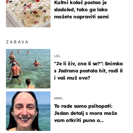
Kultni kolač postao je
sladoled, tako ga lako
možete napraviti sami
ZABAVA
LOL
"Je li živ, zna li se?": Snimka
s Jadrana postala hit, radi li
i vaš muž ovo?
HMM…
To rade samo psihopati:
Jedan detalj s mora može
vam otkriti puno o
prijateljima