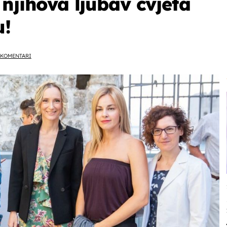
njihova ljubav cvjeta
u!
KOMENTARI