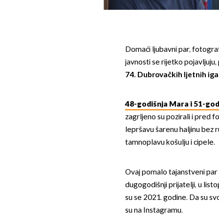
Domaći ljubavni par, fotogra
javnosti se rijetko pojavljuj
74. Dubrovačkih ljetnih ig
48-godišnja Mara i 51-godiš
zagrljeno su pozirali i pred f
lepršavu šarenu haljinu bez r
tamnoplavu košulju i cipele.
Ovaj pomalo tajanstveni par 
dugogodišnji prijatelji, u lis
su se 2021. godine. Da su sv
su na Instagramu.