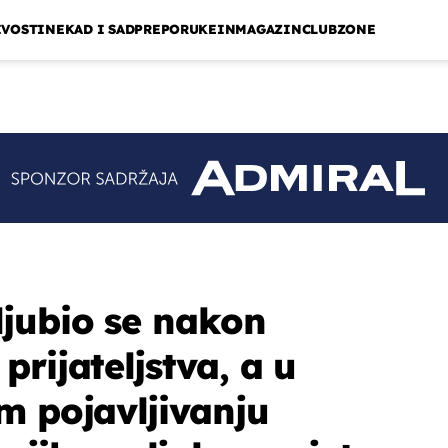
IVOSTI
NEKAD I SAD
PREPORUKE
INMAGAZIN
CLUBZONE
jubio se nakon
rijateljstva, a u
m pojavljivanju