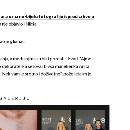
ara uz crno-bijelu fotografiju ispred crkve u
n nje objavio i Nikša.
sao je glumac.
OMOGUĆI OBAVIJESTI
anju, a među njima su bili i poznati Hrvati. "Ajme!
je dekoraterka setova i bivša manekenka Anita
i. Nek vam je sretno i doživotno", poželjela im je
 GALERIJU