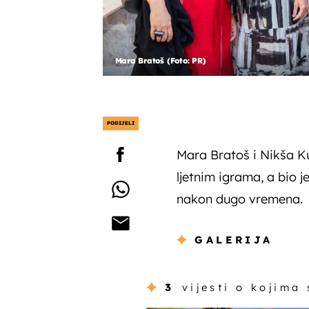
Mara Bratoš (Foto: PR)
PODIJELI
Mara Bratoš i Nikša Ku
ljetnim igrama, a bio je
nakon dugo vremena.
GALERIJA
3
vijesti o kojima