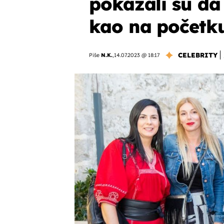
pokazali su da 
kao na početk
CELEBRITY
Piše
N.K.
,
14.07.2023 @ 18:17