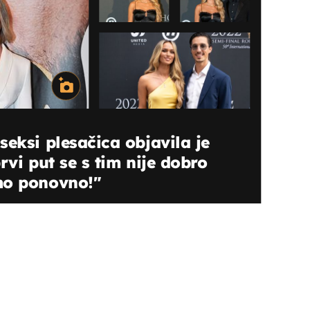
seksi plesačica objavila je
rvi put se s tim nije dobro
mo ponovno!"