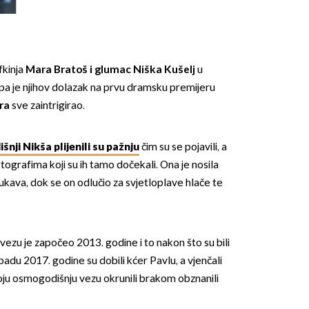
fkinja
Mara Bratoš i glumac Niška Kušelj
u
u, pa je njihov dolazak na prvu dramsku premijeru
ara
sve zaintrigirao.
nji Nikša plijenili su pažnju
čim su se pojavili, a
otografima koji su ih tamo dočekali. Ona je nosila
ukava, dok se on odlučio za svjetloplave hlače te
vezu je započeo 2013. godine i to nakon što su bili
topadu 2017. godine su dobili kćer Pavlu, a vjenčali
oju osmogodišnju vezu okrunili brakom obznanili