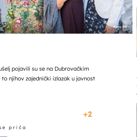
Foto: PR
šelj pojavili su se na Dubrovačkim
 to njihov zajednički izlazak u javnost
2
 se priča