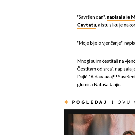
"Savršen dan",
napisala je M
Cavtatu
, a istu sliku je nako
"Moje bijelo vjenčanje", napi
Mnogi su im čestitali na vjenč
Čestitam od srca", napisala 
Dujić. "A daaaaaaj!!! Savršen
glumica Nataša Janjić.
POGLEDAJ
I OVU