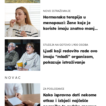
pokretljivost
NOVO ISTRAŽIVANJE
Hormonska terapija u
menopauzi: Žene koje je
koriste imaju znatno manji
rizik od ovoga
STUDIJA NA GOTOVO 1.900 OSOBA
Ljudi koji redovito rade ovo
imaju “mlađi” organizam,
pokazuje istraživanje
NOVAC
ZA POSLODAVCE
Kako ispravno dati nekome
otkaz i izbjeći najčešće