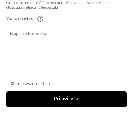
svoj pogled na temu. Vaš komentar može potaknuti zanimljiv dijalog i
obogatiti zajednicu našeg portala.
Važna obavijest
!
1500 znakova preostalo
Prijavite se