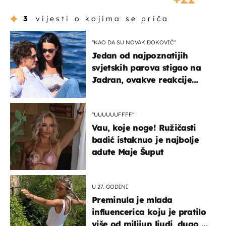
3
vijesti o kojima se priča
"KAO DA SU NOVAK ĐOKOVIĆ"
Jedan od najpoznatijih
svjetskih parova stigao na
Jadran, ovakve reakcije
vjerojatno nisu očekivali
"UUUUUUFFFF"
Vau, koje noge! Ružičasti
badić istaknuo je najbolje
adute Maje Šuput
U 27. GODINI
Preminula je mlada
influencerica koju je pratilo
više od milijun ljudi, dugo se