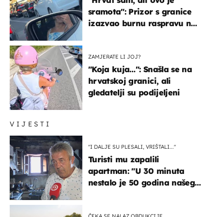
"Hrvat sam, ali ovo je
sramota": Prizor s granice
izazvao burnu raspravu na
društvenim mrežama
ZAMJERATE LI JOJ?
"Koja kuja…": Snašla se na
hrvatskoj granici, ali
gledatelji su podijeljeni
VIJESTI
"I DALJE SU PLESALI, VRIŠTALI..."
Turisti mu zapalili
apartman: "U 30 minuta
nestalo je 50 godina našeg
života, supruga i ja ne
možemo oka sklopiti"
ČEKA SE NALAZ OBDUKCIJE