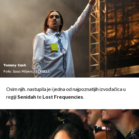
Tommy Cash
Foto: Sasa Miljevic/ PIXSELL
Osim njih, nastupila je i jedna od najpoznatijih izvođačica u
regiji
Senidah
te
Lost Frequencies
.