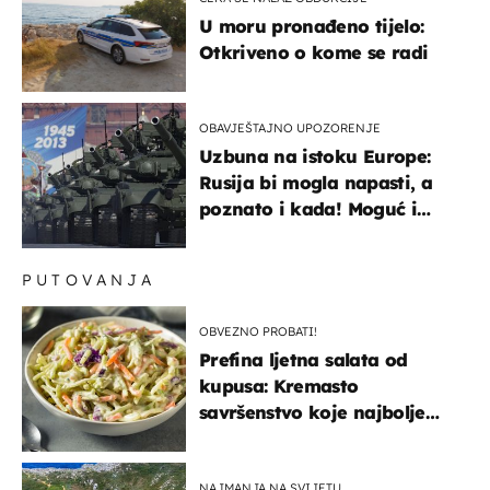
U moru pronađeno tijelo:
Otkriveno o kome se radi
OBAVJEŠTAJNO UPOZORENJE
Uzbuna na istoku Europe:
Rusija bi mogla napasti, a
poznato i kada! Moguć i
kopneni upad u članicu
NATO-a
PUTOVANJA
OBVEZNO PROBATI!
Prefina ljetna salata od
kupusa: Kremasto
savršenstvo koje najbolje
paše uz pečeno meso
NAJMANJA NA SVIJETU