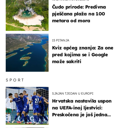
Čudo prirode: Predivna
pješčana plaža na 100
metara od mora
15 PITANJA
Kviz općeg znanja: Za one
pred kojima se i Google
može sakriti
SPORT
SJAJAN TJEDAN U EUROPI
Hrvatska nastavila uspon
na UEFA-inoj ljestvici:
Preskočena je još jedna
država