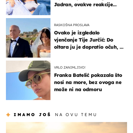
Jadran, ovakve reakcije
vjerojatno nisu očekivali
RASKOŠNA PROSLAVA
Ovako je izgledalo
vjenčanje Tije Jurčić: Do
oltara ju je dopratio očuh, a
slavilo se uz Olivera i Rozgu
VRLO ZANIMLJIVO!
Franka Batelić pokazala što
nosi na more, bez ovoga ne
može ni na odmoru
IMAMO JOŠ
NA OVU TEMU
zanimljivosti