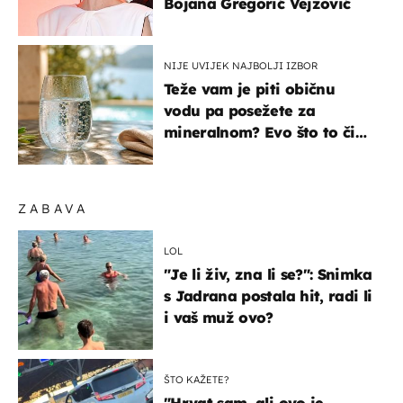
Bojana Gregorić Vejzović
NIJE UVIJEK NAJBOLJI IZBOR
Teže vam je piti običnu
vodu pa posežete za
mineralnom? Evo što to čini
organizmu
ZABAVA
LOL
"Je li živ, zna li se?": Snimka
s Jadrana postala hit, radi li
i vaš muž ovo?
ŠTO KAŽETE?