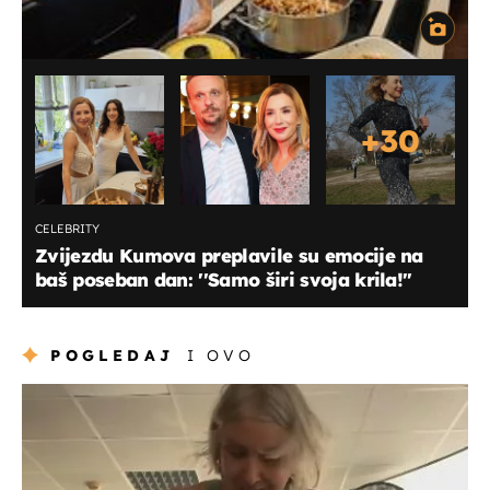
+
30
CELEBRITY
Zvijezdu Kumova preplavile su emocije na
baš poseban dan: ''Samo širi svoja krila!''
POGLEDAJ
I OVO