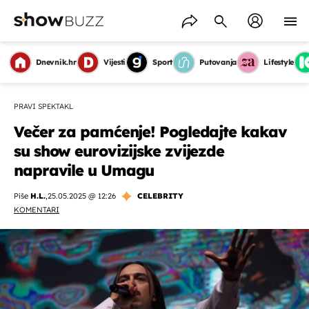
Dnevnik.hr
Vijesti
Sport
Putovanja
Lifestyle
PRAVI SPEKTAKL
Večer za pamćenje! Pogledajte kakav
su show eurovizijske zvijezde
napravile u Umagu
Piše
H.L.
,
25.05.2025 @ 12:26
CELEBRITY
KOMENTARI
OMOGUĆI OBAVIJESTI