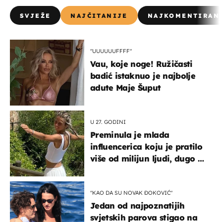
SVJEŽE
NAJČITANIJE
NAJKOMENTIRAN
"UUUUUUFFFF"
Vau, koje noge! Ružičasti
badić istaknuo je najbolje
adute Maje Šuput
U 27. GODINI
Preminula je mlada
influencerica koju je pratilo
više od milijun ljudi, dugo se
borila s opakom bolešću
"KAO DA SU NOVAK ĐOKOVIĆ"
Jedan od najpoznatijih
svjetskih parova stigao na