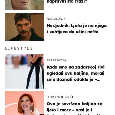
napraviti što traži?
NASLJEDNIK
Nasljednik: Ljuta je na njega
i zahtjeva da učini nešto
LIFESTYLE
BAŠ EFEKTNA
Kada smo na zadarskoj rivi
ugledali ovu haljinu, morali
smo doznati odakle je –
košta samo 18 eura
U NOJ NIJE VRUĆE
Ovo je savršena haljina za
ljeto i more - nosi je i