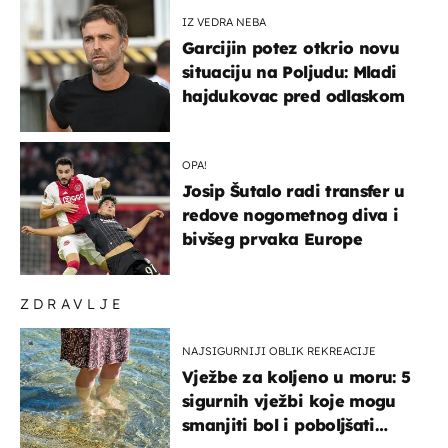
IZ VEDRA NEBA
Garcijin potez otkrio novu
situaciju na Poljudu: Mladi
hajdukovac pred odlaskom
OPA!
Josip Šutalo radi transfer u
redove nogometnog diva i
bivšeg prvaka Europe
ZDRAVLJE
NAJSIGURNIJI OBLIK REKREACIJE
Vježbe za koljeno u moru: 5
sigurnih vježbi koje mogu
smanjiti bol i poboljšati