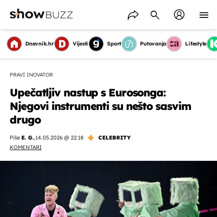
Dnevnik.hr
Vijesti
Sport
Putovanja
Lifestyle
PRAVI INOVATOR
Upečatljiv nastup s Eurosonga:
Njegovi instrumenti su nešto sasvim
drugo
Piše
E. G.
,
14.05.2026 @ 22:18
CELEBRITY
KOMENTARI
OMOGUĆI OBAVIJESTI