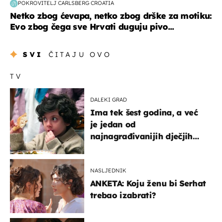
POKROVITELJ CARLSBERG CROATIA
Netko zbog ćevapa, netko zbog drške za motiku:
Evo zbog čega sve Hrvati duguju pivo...
SVI
ČITAJU OVO
TV
DALEKI GRAD
Ima tek šest godina, a već
je jedan od
najnagrađivanijih dječjih
glumaca
NASLJEDNIK
ANKETA: Koju ženu bi Serhat
trebao izabrati?