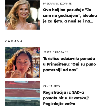
PREKRASNO IZDANJE
Ova haljina poručuje “Ja
sam na godišnjem”, idealna
je za ljeto, a nosi se i na
zagrebačkoj špici
ZABAVA
JESTE LI PROBALI?
Turisticu oduševila ponuda
u Primoštenu: "Oni su puno
pametniji od nas"
ZANIMLJIVO
Registracija iz SAD-a
postala hit u Hrvatskoj!
Pogledajte zašto