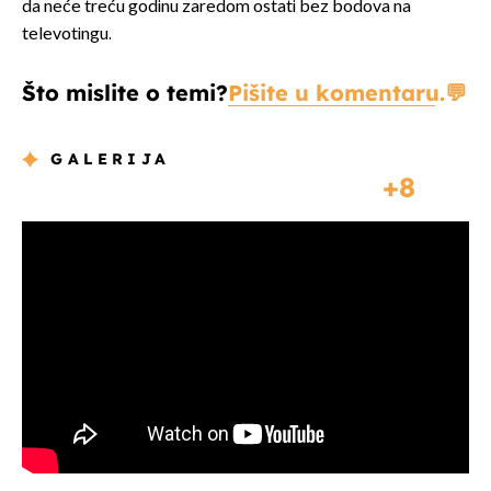
da neće treću godinu zaredom ostati bez bodova na
televotingu.
Što mislite o temi?
Pišite u komentaru.
GALERIJA
8