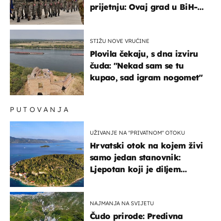
prijetnju: Ovaj grad u BiH-u
bi mogao biti žarište
STIŽU NOVE VRUĆINE
Plovila čekaju, s dna izviru
čuda: "Nekad sam se tu
kupao, sad igram nogomet"
PUTOVANJA
UŽIVANJE NA "PRIVATNOM" OTOKU
Hrvatski otok na kojem živi
samo jedan stanovnik:
Ljepotan koji je diljem
svijeta poznat po svojem
"bijelom zlatu"
NAJMANJA NA SVIJETU
Čudo prirode: Predivna