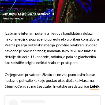
Sam Battle, Look Mum No Computer - 2
Foto: Profimedia
Izabran je internim putem, a njegova kandidatura dolazi
nakon medijski popraćenog preokreta u britanskom izboru.
Prema pisanju britanskih medija, prvotno odabrani izvođač
navodno je povučen zbog skandala, iako BBC nije ulazio u
detalje situacije. U konačnici, odluka je pala na glazbenika
koji se ističe originalnošću i hrabrim pristupom.
O njegovom privatnom životu se ne zna puno, osim što se
nedavno pohvalio kako je postao otac dječaka Maxa, na
čijem rođenju su mu čestitale i hrvatske predstavnice
Lelek
.