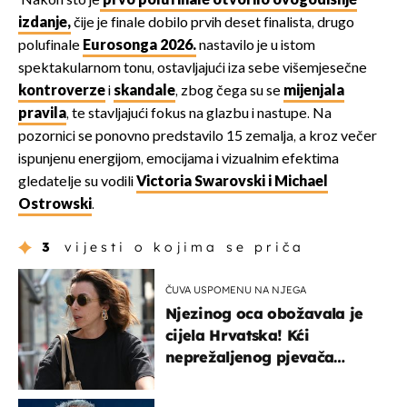
Nakon što je
prvo polufinale otvorilo ovogodišnje
izdanje,
čije je finale dobilo prvih deset finalista, drugo
polufinale
Eurosonga 2026.
nastavilo je u istom
spektakularnom tonu, ostavljajući iza sebe višemjesečne
kontroverze
i
skandale
, zbog čega su se
mijenjala
pravila
, te stavljajući fokus na glazbu i nastupe. Na
pozornici se ponovno predstavilo 15 zemalja, a kroz večer
ispunjenu energijom, emocijama i vizualnim efektima
gledatelje su vodili
Victoria Swarovski i Michael
Ostrowski
.
3
vijesti o kojima se priča
ČUVA USPOMENU NA NJEGA
Njezinog oca obožavala je
cijela Hrvatska! Kći
neprežaljenog pjevača
projurila špicom na dva
kotača