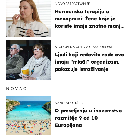
NOVO ISTRAŽIVANJE
Hormonska terapija u
menopauzi: Žene koje je
koriste imaju znatno manji
rizik od ovoga
STUDIJA NA GOTOVO 1.900 OSOBA
Ljudi koji redovito rade ovo
imaju “mlađi” organizam,
pokazuje istraživanje
NOVAC
KAMO BI OTIŠLI?
O preseljenju u inozemstvo
razmišlja 9 od 10
Europljana