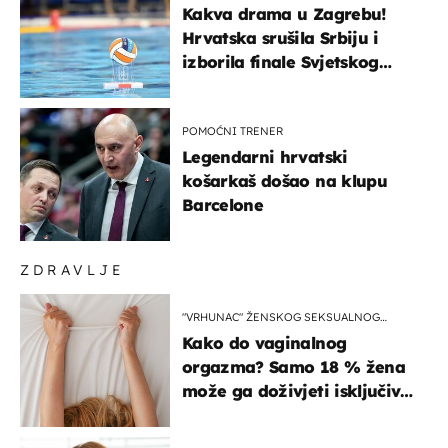
Kakva drama u Zagrebu!
Hrvatska srušila Srbiju i
izborila finale Svjetskog
prvenstva
POMOĆNI TRENER
Legendarni hrvatski
košarkaš došao na klupu
Barcelone
ZDRAVLJE
"VRHUNAC" ŽENSKOG SEKSUALNOG
ISKUSTVA
Kako do vaginalnog
orgazma? Samo 18 % žena
može ga doživjeti isključivo
na ovaj način