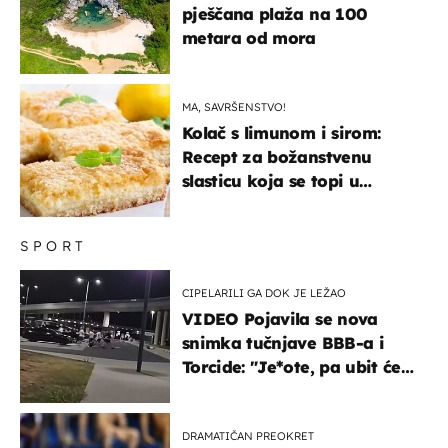
pješčana plaža na 100
metara od mora
MA, SAVRŠENSTVO!
Kolač s limunom i sirom:
Recept za božanstvenu
slasticu koja se topi u
ustima
SPORT
CIPELARILI GA DOK JE LEŽAO
VIDEO Pojavila se nova
snimka tučnjave BBB-a i
Torcide: "Je*ote, pa ubit će
ga!"
DRAMATIČAN PREOKRET