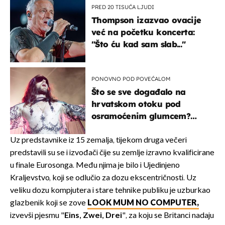
PRED 20 TISUĆA LJUDI
Thompson izazvao ovacije
već na početku koncerta:
"Što ću kad sam slab..."
PONOVNO POD POVEĆALOM
Što se sve događalo na
hrvatskom otoku pod
osramoćenim glumcem?
Bizarni prizori i danas
izazivaju nevjericu
Uz predstavnike iz 15 zemalja, tijekom druga večeri
predstavili su se i izvođači čije su zemlje izravno kvalificirane
u finale Eurosonga. Među njima je bilo i Ujedinjeno
Kraljevstvo, koji se odlučio za dozu ekscentričnosti. Uz
veliku dozu kompjutera i stare tehnike publiku je uzburkao
glazbenik koji se zove
LOOK MUM NO COMPUTER,
izvevši pjesmu "
Eins, Zwei, Drei
", za koju se Britanci nadaju