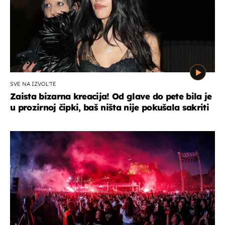
SVE NA IZVOL'TE
Zaista bizarna kreacija! Od glave do pete bila je
u prozirnoj čipki, baš ništa nije pokušala sakriti