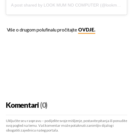
A post shared by LOOK MUM NO COMPUTER (@lookmumnocomputer)
Više o drugom polufinalu pročitajte
OVDJE.
Komentari
(0)
Uključite se u raspravu – podijelite svoje mišljenje, postavite pitanja ili ponudite
svoj pogled na temu. Vaš komentar može potaknuti zanimljiv dijalog i
obogatiti zajednicu našeg portala.