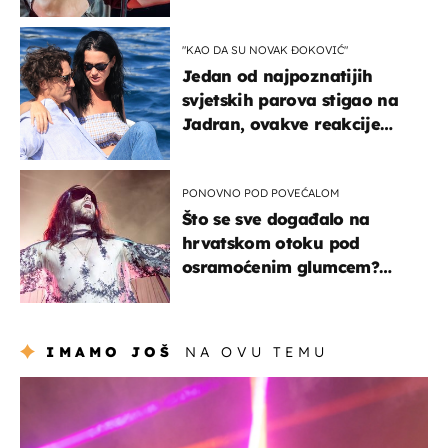
"KAO DA SU NOVAK ĐOKOVIĆ"
Jedan od najpoznatijih
svjetskih parova stigao na
Jadran, ovakve reakcije
vjerojatno nisu očekivali
PONOVNO POD POVEĆALOM
Što se sve događalo na
hrvatskom otoku pod
osramoćenim glumcem?
Bizarni prizori i danas
izazivaju nevjericu
IMAMO JOŠ
NA OVU TEMU
kultura & zabava