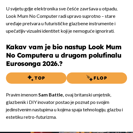
U svijetu gdje elektronika sve češće završava u otpadu,
Look Mum No Computer radi upravo suprotno – stare
uređaje pretvara u futurističke glazbene instrumente i
upečatljiv vizualni identitet koji je nemoguće ignorirati.
Kakav vam je bio nastup Look Mum
No Computera u drugom polufinalu
Eurosonga 2026.?
TOP
FLOP
Pravim imenom
Sam Battle,
ovaj britanski umjetnik,
glazbenik i DIY inovator postao je poznat po svojim
jedinstvenim nastupima u kojima spaja tehnologiju, glazbu i
estetiku retro-futurizma.