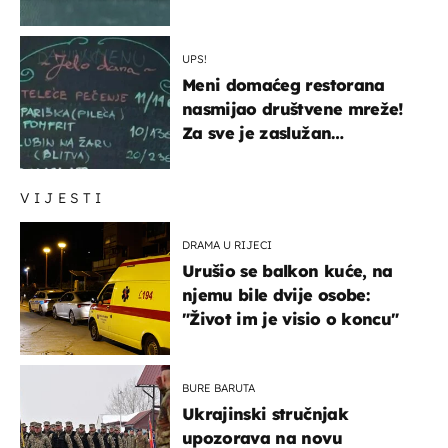
UPS!
Meni domaćeg restorana
nasmijao društvene mreže!
Za sve je zaslužan
urnebesan naziv jela
VIJESTI
DRAMA U RIJECI
Urušio se balkon kuće, na
njemu bile dvije osobe:
"Život im je visio o koncu"
BURE BARUTA
Ukrajinski stručnjak
upozorava na novu