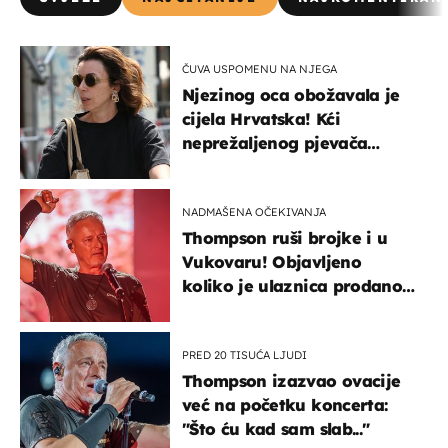
ČUVA USPOMENU NA NJEGA
Njezinog oca obožavala je
cijela Hrvatska! Kći
neprežaljenog pjevača
projurila špicom na dva
kotača
NADMAŠENA OČEKIVANJA
Thompson ruši brojke i u
Vukovaru! Objavljeno
koliko je ulaznica prodano
u kratkom vremenu
PRED 20 TISUĆA LJUDI
Thompson izazvao ovacije
već na početku koncerta:
"Što ću kad sam slab..."