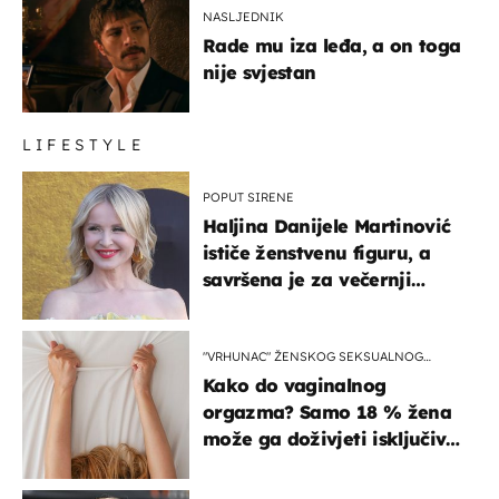
NASLJEDNIK
Rade mu iza leđa, a on toga
nije svjestan
LIFESTYLE
POPUT SIRENE
Haljina Danijele Martinović
ističe ženstvenu figuru, a
savršena je za večernji
izlazak na moru
"VRHUNAC" ŽENSKOG SEKSUALNOG
ISKUSTVA
Kako do vaginalnog
orgazma? Samo 18 % žena
može ga doživjeti isključivo
na ovaj način