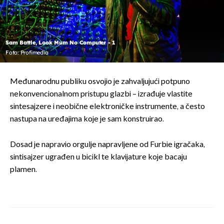
Sam Battle, Look Mum No Computer - 1
Foto: Profimedia
Međunarodnu publiku osvojio je zahvaljujući potpuno
nekonvencionalnom pristupu glazbi – izrađuje vlastite
sintesajzere i neobične elektroničke instrumente, a često
nastupa na uređajima koje je sam konstruirao.
Dosad je napravio orgulje napravljene od Furbie igračaka,
sintisajzer ugrađen u bicikl te klavijature koje bacaju
plamen.