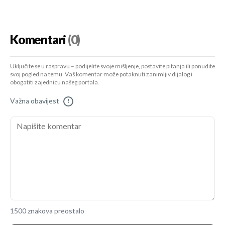
Komentari
(0)
Uključite se u raspravu – podijelite svoje mišljenje, postavite pitanja ili ponudite
svoj pogled na temu. Vaš komentar može potaknuti zanimljiv dijalog i
obogatiti zajednicu našeg portala.
Važna obavijest
!
1500 znakova preostalo