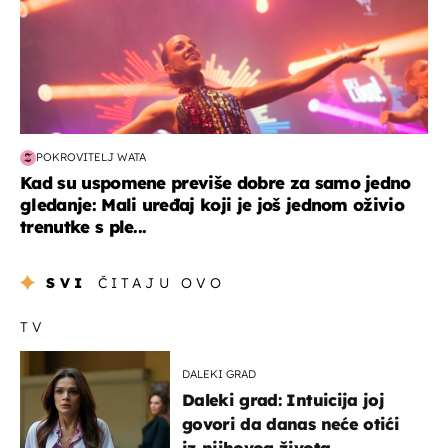
POKROVITELJ WATA
Kad su uspomene previše dobre za samo jedno
gledanje: Mali uređaj koji je još jednom oživio
trenutke s ple...
SVI
ČITAJU OVO
TV
DALEKI GRAD
Daleki grad: Intuicija joj
govori da danas neće otići
iz njihovog života