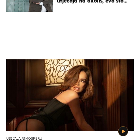
utjecaja na okoliš, evo što
kaže ulagač
USIJALA ATMOSFERU