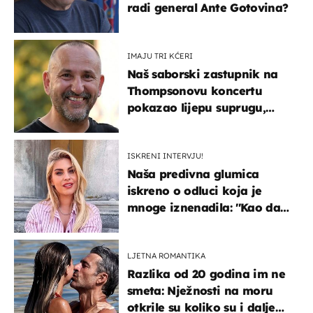
radi general Ante Gotovina?
IMAJU TRI KĆERI
Naš saborski zastupnik na
Thompsonovu koncertu
pokazao lijepu suprugu,
koja godinama izbjegava
javnost
ISKRENI INTERVJU!
Naša predivna glumica
iskreno o odluci koja je
mnoge iznenadila: ''Kao da
mi je veliki teret pao s leđa''
LJETNA ROMANTIKA
Razlika od 20 godina im ne
smeta: Nježnosti na moru
otkrile su koliko su i dalje