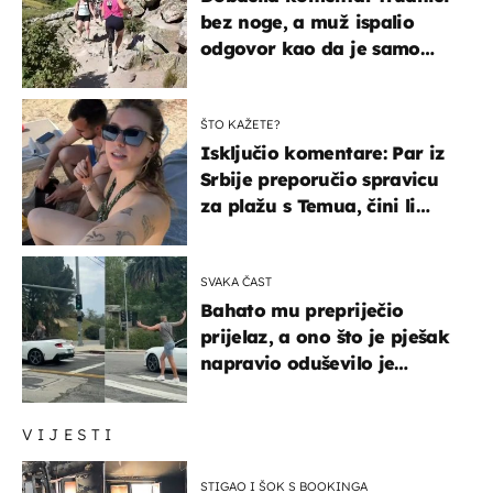
bez noge, a muž ispalio
odgovor kao da je samo
čekao…
ŠTO KAŽETE?
Isključio komentare: Par iz
Srbije preporučio spravicu
za plažu s Temua, čini li
vam se ovo sigurnim?
SVAKA ČAST
Bahato mu prepriječio
prijelaz, a ono što je pješak
napravio oduševilo je
društvene mreže
VIJESTI
STIGAO I ŠOK S BOOKINGA