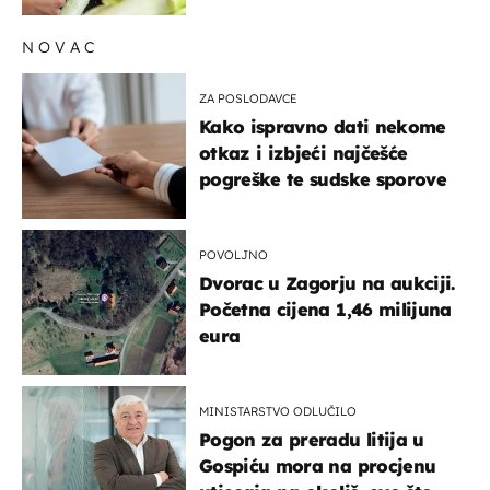
NOVAC
ZA POSLODAVCE
Kako ispravno dati nekome
otkaz i izbjeći najčešće
pogreške te sudske sporove
POVOLJNO
Dvorac u Zagorju na aukciji.
Početna cijena 1,46 milijuna
eura
MINISTARSTVO ODLUČILO
Pogon za preradu litija u
Gospiću mora na procjenu