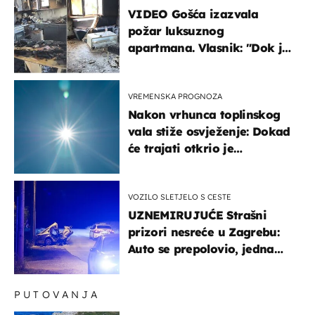
VIDEO Gošća izazvala
požar luksuznog
apartmana. Vlasnik: "Dok je
gorjelo, smijali su se, pili i
pokazivali mi srednji prst"
VREMENSKA PROGNOZA
Nakon vrhunca toplinskog
vala stiže osvježenje: Dokad
će trajati otkrio je
meteorolog
VOZILO SLETJELO S CESTE
UZNEMIRUJUĆE Strašni
prizori nesreće u Zagrebu:
Auto se prepolovio, jedna
osoba poginula
PUTOVANJA