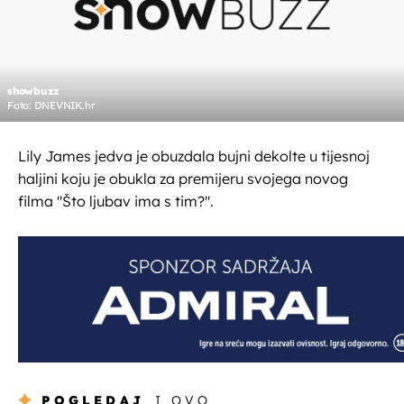
showbuzz
Foto: DNEVNIK.hr
Lily James jedva je obuzdala bujni dekolte u tijesnoj
haljini koju je obukla za premijeru svojega novog
filma "Što ljubav ima s tim?".
POGLEDAJ
I OVO