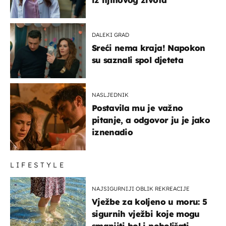
DALEKI GRAD
Sreći nema kraja! Napokon
su saznali spol djeteta
NASLJEDNIK
Postavila mu je važno
pitanje, a odgovor ju je jako
iznenadio
LIFESTYLE
NAJSIGURNIJI OBLIK REKREACIJE
Vježbe za koljeno u moru: 5
sigurnih vježbi koje mogu
smanjiti bol i poboljšati