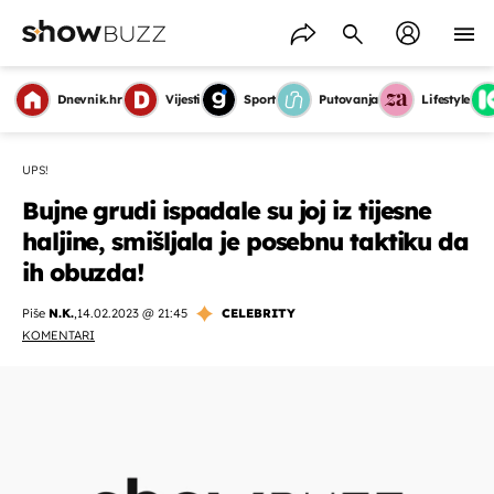
Dnevnik.hr
Vijesti
Sport
Putovanja
Lifestyle
UPS!
Bujne grudi ispadale su joj iz tijesne
haljine, smišljala je posebnu taktiku da
ih obuzda!
Piše
N.K.
,
14.02.2023 @ 21:45
CELEBRITY
KOMENTARI
OMOGUĆI OBAVIJESTI