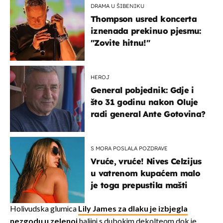
DRAMA U ŠIBENIKU
Thompson usred koncerta
iznenada prekinuo pjesmu:
"Zovite hitnu!"
HEROJ
General pobjednik: Gdje i
što 31 godinu nakon Oluje
radi general Ante Gotovina?
S MORA POSLALA POZDRAVE
Vruće, vruće! Nives Celzijus
u vatrenom kupaćem malo
je toga prepustila mašti
Holivudska glumica
Lily James za dlaku je izbjegla
nezgodu u zelenoj
haljini s dubokim dekolteom dok je