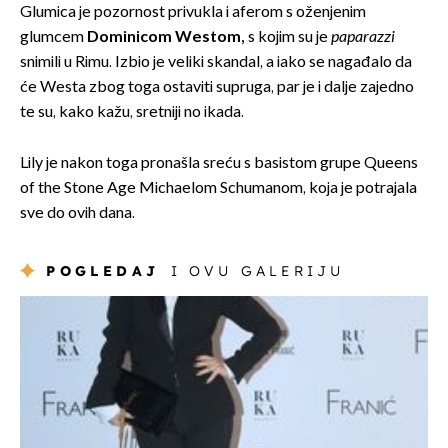
Glumica je pozornost privukla i aferom s oženjenim
glumcem
Dominicom Westom,
s kojim su je
paparazzi
snimili u Rimu. Izbio je veliki skandal, a iako se nagađalo da
će Westa zbog toga ostaviti supruga, par je i dalje zajedno
te su, kako kažu, sretniji no ikada.
Lily je nakon toga pronašla sreću s basistom grupe Queens
of the Stone Age Michaelom Schumanom, koja je potrajala
sve do ovih dana.
POGLEDAJ
I OVU GALERIJU