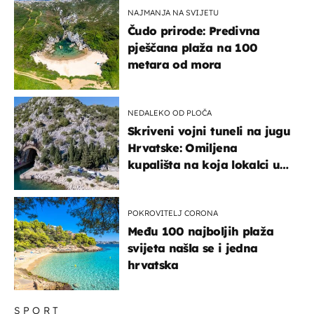
NAJMANJA NA SVIJETU
Čudo prirode: Predivna
pješčana plaža na 100
metara od mora
NEDALEKO OD PLOČA
Skriveni vojni tuneli na jugu
Hrvatske: Omiljena
kupališta na koja lokalci u
miru dolaze roniti i skakati
u more
POKROVITELJ CORONA
Među 100 najboljih plaža
svijeta našla se i jedna
hrvatska
SPORT