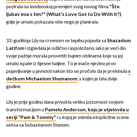
pozirala na londonskoj premijeri svog novog filma
"Što
ljubav ima s tim?" (What's Love Got to Do With It?)
,
gdje je umalo pokazala više nego je planirala.
33-godišnja Lily na crvenom se tepihu pojavila sa
Shazadom
Latifom
i izgledala je odlično raspoloženo, iako je veći dio
svoje pažnje morala posvetiti bujnim oblinama koje su joj
umalo ispale iz tijesne haljine. To je inače njezino prvo
pojavljivanje u javnosti nakon što se pročulo da je prekinula
s
dečkom Michaelom Shumanom
, s kojim je bila dvije
godine.
Lily je prije godinu dana privukla veliku pozornost svojom
transformacijom u
Pamelu Anderson, koju je utjelovila u
seriji "Pam & Tommy"
i u kojoj je snimila eksplicitne scene
seksa sa Sebastianom Stanom.