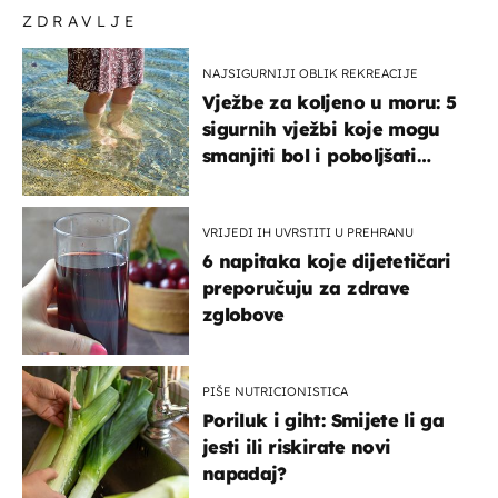
ZDRAVLJE
NAJSIGURNIJI OBLIK REKREACIJE
Vježbe za koljeno u moru: 5
sigurnih vježbi koje mogu
smanjiti bol i poboljšati
pokretljivost
VRIJEDI IH UVRSTITI U PREHRANU
6 napitaka koje dijetetičari
preporučuju za zdrave
zglobove
PIŠE NUTRICIONISTICA
Poriluk i giht: Smijete li ga
jesti ili riskirate novi
napadaj?