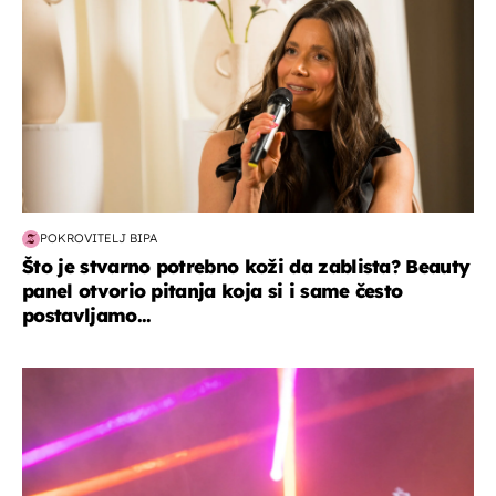
POKROVITELJ BIPA
Što je stvarno potrebno koži da zablista? Beauty
panel otvorio pitanja koja si i same često
postavljamo...
kultura & zabava