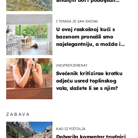
pokretljivost
I TERASA JE SAN SNOVA!
U ovoj raskošnoj kući s
bazenom pronašli smo
najelegantniju, a možda i
najljepšu bijelu kuhinju
(NE)PRIMJERENA?
Svećenik kritizirao kratku
odjeću usred toplinskog
vala, slažete li se s njim?
ZABAVA
KAO IZ PIŠTOLJA
Dobacila komentar trudnici