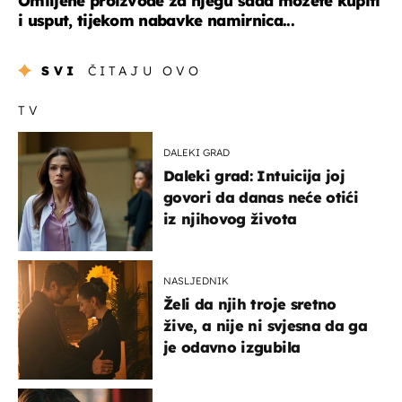
Omiljene proizvode za njegu sada možete kupiti
i usput, tijekom nabavke namirnica...
SVI
ČITAJU OVO
TV
DALEKI GRAD
Daleki grad: Intuicija joj
govori da danas neće otići
iz njihovog života
NASLJEDNIK
Želi da njih troje sretno
žive, a nije ni svjesna da ga
je odavno izgubila