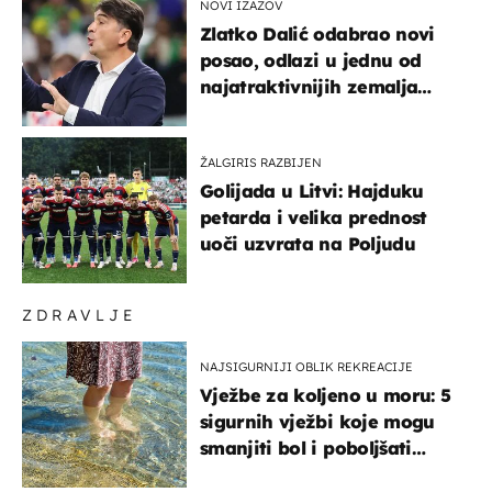
NOVI IZAZOV
Zlatko Dalić odabrao novi
posao, odlazi u jednu od
najatraktivnijih zemalja
svijeta
ŽALGIRIS RAZBIJEN
Golijada u Litvi: Hajduku
petarda i velika prednost
uoči uzvrata na Poljudu
ZDRAVLJE
NAJSIGURNIJI OBLIK REKREACIJE
Vježbe za koljeno u moru: 5
sigurnih vježbi koje mogu
smanjiti bol i poboljšati
pokretljivost