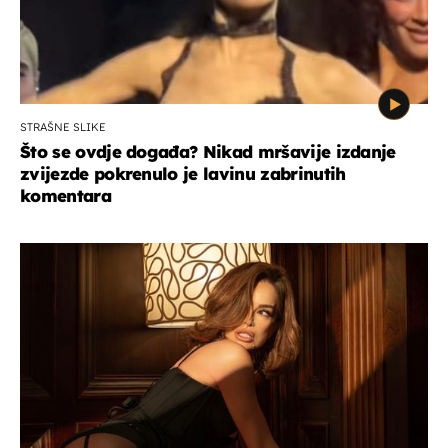
STRAŠNE SLIKE
Što se ovdje događa? Nikad mršavije izdanje
zvijezde pokrenulo je lavinu zabrinutih
komentara