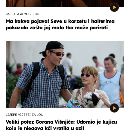
USIJALA ATMOSFERU
Ma kakva pojava! Seve u korzetu i halterima
pokazala zašto joj malo tko može parirati
LIJEPE VIJESTI ZA LOU
Veliki potez Gorana Višnjića: Udomio je kujicu
koju je njegova kći vratila u azil