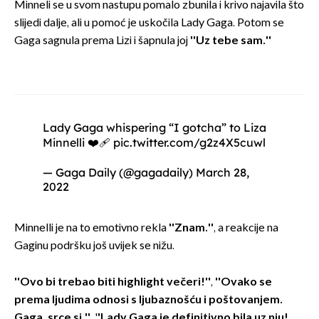
Minneli se u svom nastupu pomalo zbunila i krivo najavila što
slijedi dalje, ali u pomoć je uskočila Lady Gaga. Potom se
Gaga sagnula prema Lizi i šapnula joj
''Uz tebe sam.''
Lady Gaga whispering “I gotcha” to Liza
Minnelli ❤️‍🩹
pic.twitter.com/g2z4X5cuwl
— Gaga Daily (@gagadaily)
March 28,
2022
Minnelli je na to emotivno rekla
''Znam.''
, a reakcije na
Gaginu podršku još uvijek se nižu.
''Ovo bi trebao biti highlight večeri!''
,
''Ovako se
prema ljudima odnosi s ljubaznošću i poštovanjem.
Gaga, srce si.''
, '
'Lady Gaga je definitivno bila uz nju!