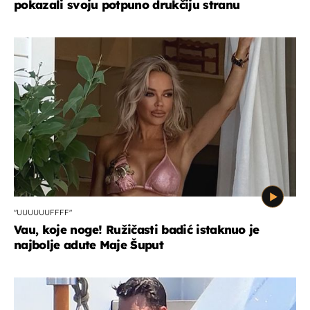
pokazali svoju potpuno drukčiju stranu
"UUUUUUFFFF"
Vau, koje noge! Ružičasti badić istaknuo je
najbolje adute Maje Šuput