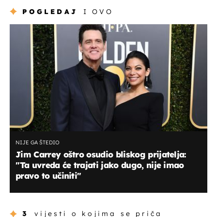
POGLEDAJ
I OVO
NIJE GA ŠTEDIO
Jim Carrey oštro osudio bliskog prijatelja:
''Ta uvreda će trajati jako dugo, nije imao
pravo to učiniti''
3
vijesti o kojima se priča