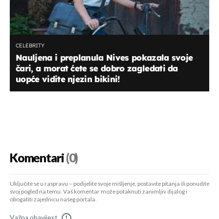
CELEBRITY
Nauljena i preplanula Nives pokazala svoje
čari, a morat ćete se dobro zagledati da
uopće vidite njezin bikini!
Komentari
(0)
Uključite se u raspravu – podijelite svoje mišljenje, postavite pitanja ili ponudite
svoj pogled na temu. Vaš komentar može potaknuti zanimljiv dijalog i
obogatiti zajednicu našeg portala.
Važna obavijest
!