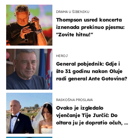
DRAMA U ŠIBENIKU
Thompson usred koncerta
iznenada prekinuo pjesmu:
"Zovite hitnu!"
HEROJ
General pobjednik: Gdje i
što 31 godinu nakon Oluje
radi general Ante Gotovina?
RASKOŠNA PROSLAVA
Ovako je izgledalo
vjenčanje Tije Jurčić: Do
oltara ju je dopratio očuh, a
slavilo se uz Olivera i Rozgu