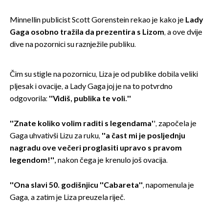
Minnellin publicist Scott Gorenstein rekao je kako je
Lady
Gaga osobno tražila da prezentira s Lizom
, a ove dvije
dive na pozornici su raznježile publiku.
Čim su stigle na pozornicu, Liza je od publike dobila veliki
pljesak i ovacije, a Lady Gaga joj je na to potvrdno
odgovorila:
''Vidiš, publika te voli.''
''Znate koliko volim raditi s legendama'
', započela je
Gaga uhvativši Lizu za ruku,
''a čast mi je posljednju
nagradu ove večeri proglasiti upravo s pravom
legendom!'',
nakon čega je krenulo još ovacija.
''Ona slavi 50. godišnjicu ''Cabareta''
, napomenula je
Gaga, a zatim je Liza preuzela riječ.