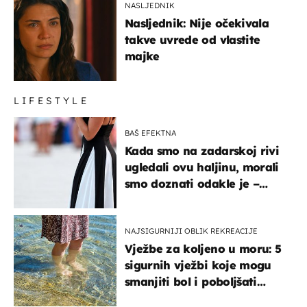
NASLJEDNIK
Nasljednik: Nije očekivala
takve uvrede od vlastite
majke
LIFESTYLE
BAŠ EFEKTNA
Kada smo na zadarskoj rivi
ugledali ovu haljinu, morali
smo doznati odakle je –
košta samo 18 eura
NAJSIGURNIJI OBLIK REKREACIJE
Vježbe za koljeno u moru: 5
sigurnih vježbi koje mogu
smanjiti bol i poboljšati
pokretljivost