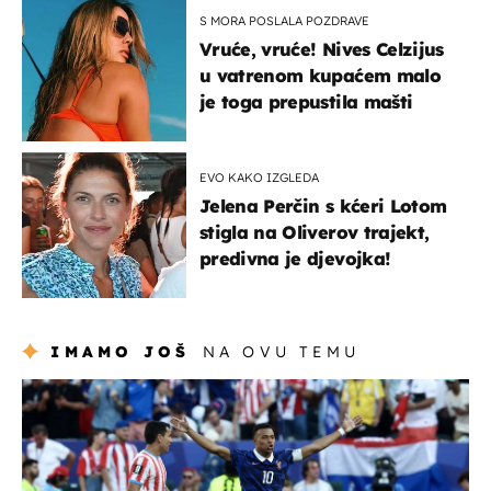
S MORA POSLALA POZDRAVE
Vruće, vruće! Nives Celzijus
u vatrenom kupaćem malo
je toga prepustila mašti
EVO KAKO IZGLEDA
Jelena Perčin s kćeri Lotom
stigla na Oliverov trajekt,
predivna je djevojka!
IMAMO JOŠ
NA OVU TEMU
svjetsko prvenstvo 2026