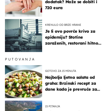
dodatak? Može se dobiti i
720 eura
KRENULO OD BRZE HRANE
Je li ovo povrće krivo za
epidemiju? Stotine
zaraženih, restorani hitno
povukli proizvod
PUTOVANJA
GOTOVO ZA 15 MINUTA
Najbolja ljetna salata od
graha: Brzinski recept za
dane kada je prevruće za
kuhanje
15 PITANJA