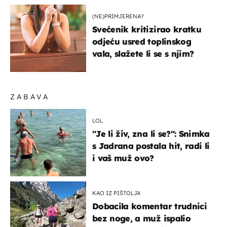
(NE)PRIMJERENA?
Svećenik kritizirao kratku
odjeću usred toplinskog
vala, slažete li se s njim?
ZABAVA
LOL
"Je li živ, zna li se?": Snimka
s Jadrana postala hit, radi li
i vaš muž ovo?
KAO IZ PIŠTOLJA
Dobacila komentar trudnici
bez noge, a muž ispalio