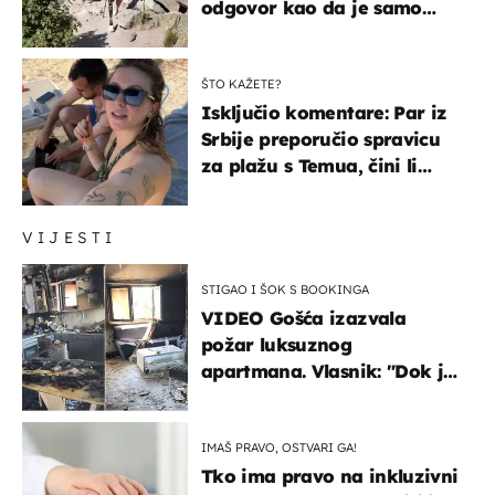
odgovor kao da je samo
čekao…
ŠTO KAŽETE?
Isključio komentare: Par iz
Srbije preporučio spravicu
za plažu s Temua, čini li
vam se ovo sigurnim?
VIJESTI
STIGAO I ŠOK S BOOKINGA
VIDEO Gošća izazvala
požar luksuznog
apartmana. Vlasnik: "Dok je
gorjelo, smijali su se, pili i
pokazivali mi srednji prst"
IMAŠ PRAVO, OSTVARI GA!
Tko ima pravo na inkluzivni