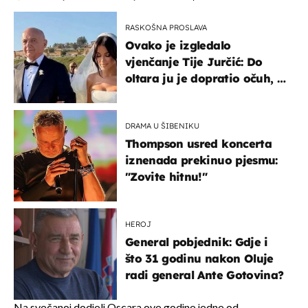
RASKOŠNA PROSLAVA
Ovako je izgledalo
vjenčanje Tije Jurčić: Do
oltara ju je dopratio očuh, a
slavilo se uz Olivera i Rozgu
DRAMA U ŠIBENIKU
Thompson usred koncerta
iznenada prekinuo pjesmu:
"Zovite hitnu!"
HEROJ
General pobjednik: Gdje i
što 31 godinu nakon Oluje
radi general Ante Gotovina?