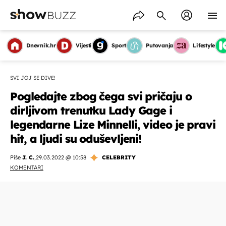
Dnevnik.hr
Vijesti
Sport
Putovanja
Lifestyle
SVI JOJ SE DIVE!
Pogledajte zbog čega svi pričaju o
dirljivom trenutku Lady Gage i
legendarne Lize Minnelli, video je pravi
hit, a ljudi su oduševljeni!
Piše
J. C.
,
29.03.2022 @ 10:58
CELEBRITY
KOMENTARI
OMOGUĆI OBAVIJESTI