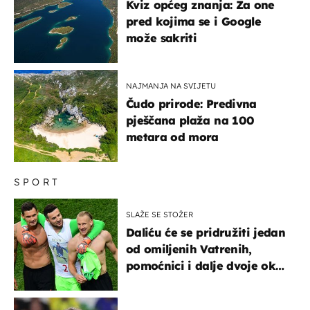
Kviz općeg znanja: Za one
pred kojima se i Google
može sakriti
NAJMANJA NA SVIJETU
Čudo prirode: Predivna
pješčana plaža na 100
metara od mora
SPORT
SLAŽE SE STOŽER
Daliću će se pridružiti jedan
od omiljenih Vatrenih,
pomoćnici i dalje dvoje oko
ponude