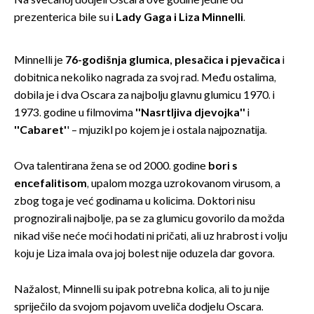
Na svečanoj dodjeli Oscara ove godine jedne od
prezenterica bile su i
Lady Gaga i Liza Minnelli
.
Minnelli je
76-godišnja glumica, plesačica i pjevačica
i
dobitnica nekoliko nagrada za svoj rad. Među ostalima,
dobila je i dva Oscara za najbolju glavnu glumicu 1970. i
1973. godine u filmovima
''Nasrtljiva djevojka''
i
''Cabaret'
' – mjuzikl po kojem je i ostala najpoznatija.
Ova talentirana žena se od 2000. godine
bori s
encefalitisom
, upalom mozga uzrokovanom virusom, a
zbog toga je već godinama u kolicima. Doktori nisu
prognozirali najbolje, pa se za glumicu govorilo da možda
nikad više neće moći hodati ni pričati, ali uz hrabrost i volju
koju je Liza imala ova joj bolest nije oduzela dar govora.
Nažalost, Minnelli su ipak potrebna kolica, ali to ju nije
spriječilo da svojom pojavom uveliča dodjelu Oscara.