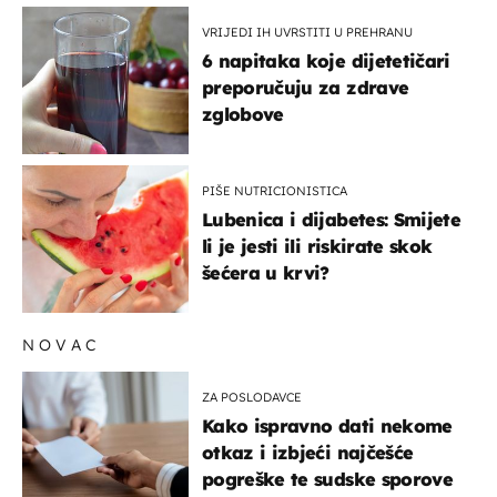
VRIJEDI IH UVRSTITI U PREHRANU
6 napitaka koje dijetetičari
preporučuju za zdrave
zglobove
PIŠE NUTRICIONISTICA
Lubenica i dijabetes: Smijete
li je jesti ili riskirate skok
šećera u krvi?
NOVAC
ZA POSLODAVCE
Kako ispravno dati nekome
otkaz i izbjeći najčešće
pogreške te sudske sporove