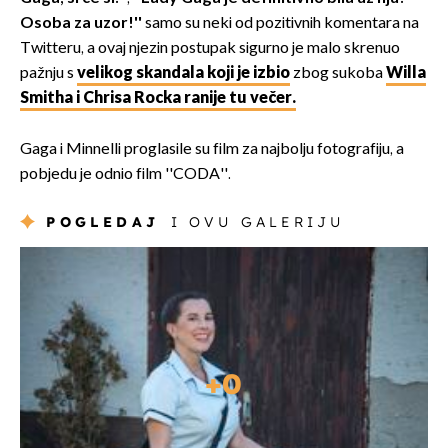
Osoba za uzor!''
samo su neki od pozitivnih komentara na
Twitteru, a ovaj njezin postupak sigurno je malo skrenuo
pažnju s
velikog skandala koji je izbio
zbog sukoba
Willa
Smitha i Chrisa Rocka ranije tu večer.
Gaga i Minnelli proglasile su film za najbolju fotografiju, a
pobjedu je odnio film ''CODA''.
POGLEDAJ
I OVU GALERIJU
+
0