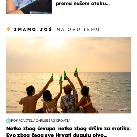
prema našem otoku
zaslužan je jedan poznati
Hrvat
IMAMO JOŠ
NA OVU TEMU
zanimljivosti
POKROVITELJ CARLSBERG CROATIA
Netko zbog ćevapa, netko zbog drške za motiku:
Evo zbog čega sve Hrvati duguju pivo...