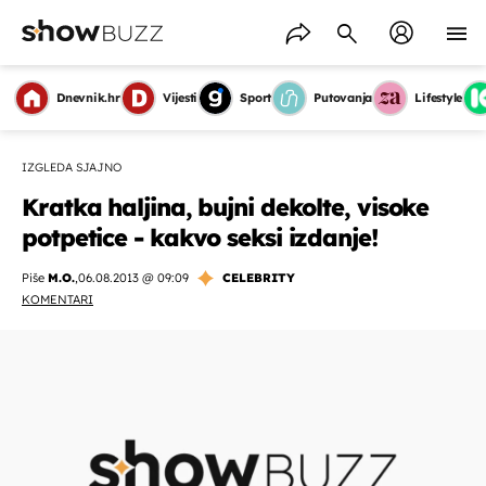
Dnevnik.hr
Vijesti
Sport
Putovanja
Lifestyle
IZGLEDA SJAJNO
Kratka haljina, bujni dekolte, visoke
potpetice - kakvo seksi izdanje!
Piše
M.O.
,
06.08.2013 @ 09:09
CELEBRITY
KOMENTARI
OMOGUĆI OBAVIJESTI