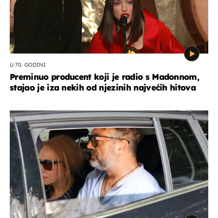
U 70. GODINI
Preminuo producent koji je radio s Madonnom,
stajao je iza nekih od njezinih najvećih hitova