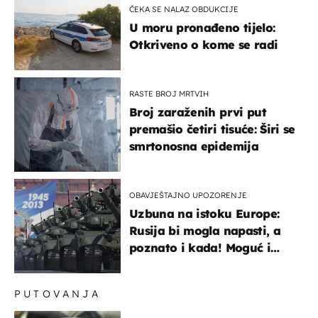
ČEKA SE NALAZ OBDUKCIJE
U moru pronađeno tijelo:
Otkriveno o kome se radi
RASTE BROJ MRTVIH
Broj zaraženih prvi put
premašio četiri tisuće: Širi se
smrtonosna epidemija
OBAVJEŠTAJNO UPOZORENJE
Uzbuna na istoku Europe:
Rusija bi mogla napasti, a
poznato i kada! Moguć i
kopneni upad u članicu
NATO-a
PUTOVANJA