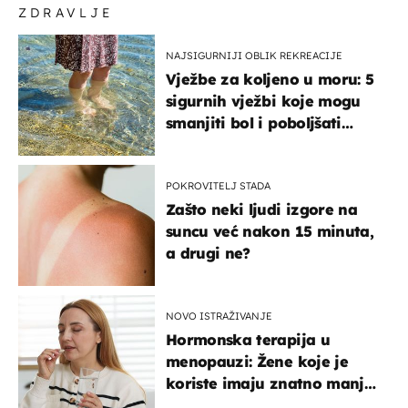
ZDRAVLJE
NAJSIGURNIJI OBLIK REKREACIJE
Vježbe za koljeno u moru: 5
sigurnih vježbi koje mogu
smanjiti bol i poboljšati
pokretljivost
POKROVITELJ STADA
Zašto neki ljudi izgore na
suncu već nakon 15 minuta,
a drugi ne?
NOVO ISTRAŽIVANJE
Hormonska terapija u
menopauzi: Žene koje je
koriste imaju znatno manji
rizik od ovoga