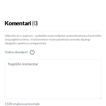
Komentari
(0)
Uključite se u raspravu – podijelite svoje mišljenje, postavite pitanja ili ponudite
svoj pogled na temu. Vaš komentar može potaknuti zanimljiv dijalog i
obogatiti zajednicu našeg portala.
Važna obavijest
!
1500 znakova preostalo