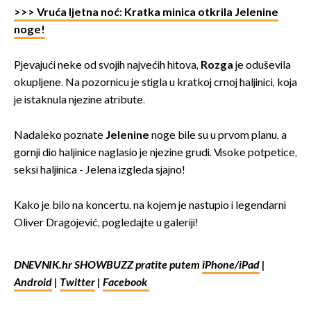
>>> Vruća ljetna noć: Kratka minica otkrila Jelenine
noge!
Pjevajući neke od svojih najvećih hitova,
Rozga
je oduševila
okupljene. Na pozornicu je stigla u kratkoj crnoj haljinici, koja
je istaknula njezine atribute.
Nadaleko poznate
Jelenine
noge bile su u prvom planu, a
gornji dio haljinice naglasio je njezine grudi. Visoke potpetice,
seksi haljinica - Jelena izgleda sjajno!
Kako je bilo na koncertu, na kojem je nastupio i legendarni
Oliver Dragojević, pogledajte u galeriji!
DNEVNIK.hr SHOWBUZZ pratite putem
iPhone/iPad
|
Android
|
Twitter
|
Facebook