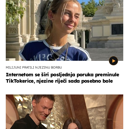
MILIJUNI PRATILI NJEZINU BORBU
Internetom se širi posljednja poruka preminule
TikTokerice, njezine riječi sada posebno bole