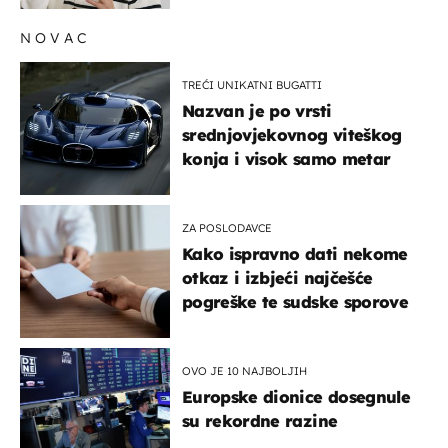
NOVAC
TREĆI UNIKATNI BUGATTI
Nazvan je po vrsti
srednjovjekovnog viteškog
konja i visok samo metar
ZA POSLODAVCE
Kako ispravno dati nekome
otkaz i izbjeći najčešće
pogreške te sudske sporove
OVO JE 10 NAJBOLJIH
Europske dionice dosegnule
su rekordne razine