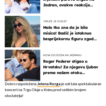
Jadran, ovakve reakcije
vjerojatno nisu očekivali
"VRUĆE JE OVDJE"
Malo tko zna da je bila
misica! Badić je istaknuo
besprijekornu figuru zgodne
voditeljice
NOVA ZVIJEZDA NA JADRANU
Roger Federer stigao u
Hrvatsku! Za njegovu ljubav
prema našem otoku
zaslužan je jedan poznati
Hrvat
Dobro raspoložena
Jelena Rozga
je održala spektakularan
koncert na Trgu Oluje u Kninu pred velikim brojem
obožatelja!