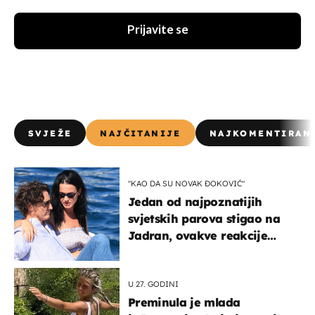
Prijavite se
SVJEŽE
NAJČITANIJE
NAJKOMENTIRAN
"KAO DA SU NOVAK ĐOKOVIĆ"
Jedan od najpoznatijih
svjetskih parova stigao na
Jadran, ovakve reakcije
vjerojatno nisu očekivali
U 27. GODINI
Preminula je mlada