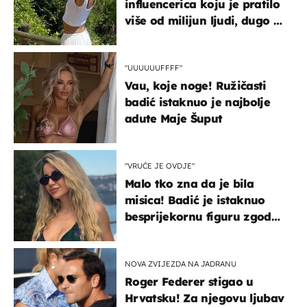
influencerica koju je pratilo
više od milijun ljudi, dugo se
borila s opakom bolešću
"UUUUUUFFFF"
Vau, koje noge! Ružičasti
badić istaknuo je najbolje
adute Maje Šuput
"VRUĆE JE OVDJE"
Malo tko zna da je bila
misica! Badić je istaknuo
besprijekornu figuru zgodne
voditeljice
NOVA ZVIJEZDA NA JADRANU
Roger Federer stigao u
Hrvatsku! Za njegovu ljubav