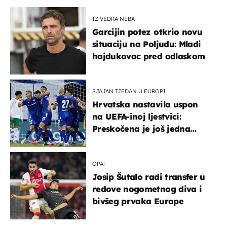
IZ VEDRA NEBA
Garcijin potez otkrio novu
situaciju na Poljudu: Mladi
hajdukovac pred odlaskom
SJAJAN TJEDAN U EUROPI
Hrvatska nastavila uspon
na UEFA-inoj ljestvici:
Preskočena je još jedna
država
OPA!
Josip Šutalo radi transfer u
redove nogometnog diva i
bivšeg prvaka Europe