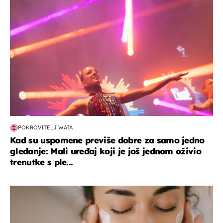
POKROVITELJ WATA
Kad su uspomene previše dobre za samo jedno
gledanje: Mali uređaj koji je još jednom oživio
trenutke s ple...
moda & ljepota