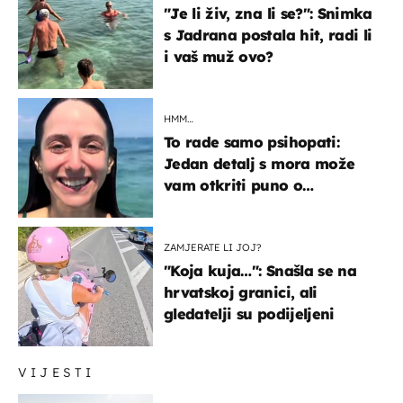
"Je li živ, zna li se?": Snimka
s Jadrana postala hit, radi li
i vaš muž ovo?
HMM…
To rade samo psihopati:
Jedan detalj s mora može
vam otkriti puno o
prijateljima
ZAMJERATE LI JOJ?
"Koja kuja…": Snašla se na
hrvatskoj granici, ali
gledatelji su podijeljeni
VIJESTI