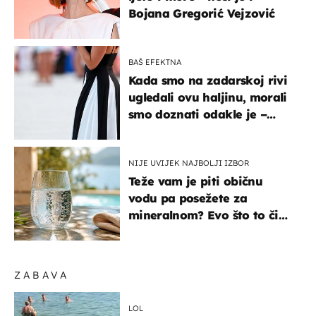
Bojana Gregorić Vejzović
BAŠ EFEKTNA
Kada smo na zadarskoj rivi
ugledali ovu haljinu, morali
smo doznati odakle je –
košta samo 18 eura
NIJE UVIJEK NAJBOLJI IZBOR
Teže vam je piti običnu
vodu pa posežete za
mineralnom? Evo što to čini
organizmu
ZABAVA
LOL