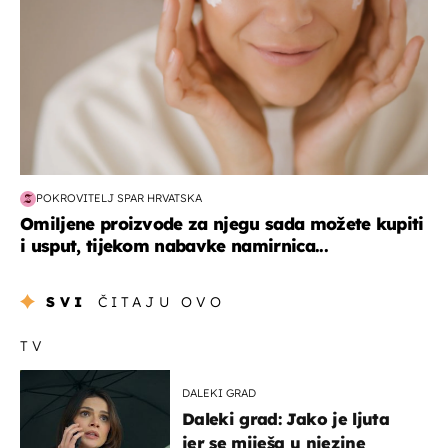
POKROVITELJ SPAR HRVATSKA
Omiljene proizvode za njegu sada možete kupiti
i usput, tijekom nabavke namirnica...
SVI
ČITAJU OVO
TV
DALEKI GRAD
Daleki grad: Jako je ljuta
jer se miješa u njezine