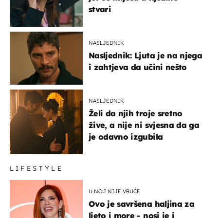
stvari
NASLJEDNIK
Nasljednik: Ljuta je na njega
i zahtjeva da učini nešto
NASLJEDNIK
Želi da njih troje sretno
žive, a nije ni svjesna da ga
je odavno izgubila
LIFESTYLE
U NOJ NIJE VRUĆE
Ovo je savršena haljina za
ljeto i more - nosi je i