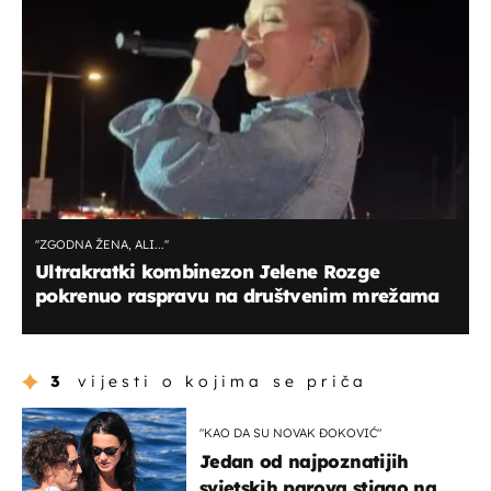
''ZGODNA ŽENA, ALI...''
Ultrakratki kombinezon Jelene Rozge
pokrenuo raspravu na društvenim mrežama
3
vijesti o kojima se priča
"KAO DA SU NOVAK ĐOKOVIĆ"
Jedan od najpoznatijih
svjetskih parova stigao na