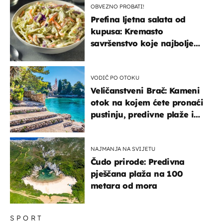
OBVEZNO PROBATI!
Prefina ljetna salata od
kupusa: Kremasto
savršenstvo koje najbolje
paše uz pečeno meso
VODIČ PO OTOKU
Veličanstveni Brač: Kameni
otok na kojem ćete pronaći
pustinju, predivne plaže i
uzbudljivu hranu
NAJMANJA NA SVIJETU
Čudo prirode: Predivna
pješčana plaža na 100
metara od mora
SPORT