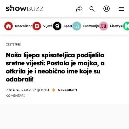
Dnevnik.hr
Vijesti
Sport
Putovanja
Lifestyle
ČESTITKE!
Naša lijepa spisateljica podijelila
sretne vijesti: Postala je majka, a
otkrila je i neobično ime koje su
odabrali!
Piše
J. C.
,
17.08.2022 @ 10:04
CELEBRITY
KOMENTARI
OMOGUĆI OBAVIJESTI