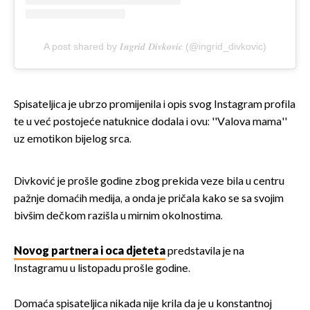
A post shared by 𝑰𝒏𝒈𝒓𝒊𝒅 𝑫𝒊𝒗𝒌𝒐𝒗𝒊𝒄 (@ingrid_divkovic)
Spisateljica je ubrzo promijenila i opis svog Instagram profila
te u već postojeće natuknice dodala i ovu: ''Valova mama''
uz emotikon bijelog srca.
Divković je prošle godine zbog prekida veze bila u centru
pažnje domaćih medija, a onda je pričala kako se sa svojim
bivšim dečkom razišla u mirnim okolnostima.
Novog partnera i oca djeteta
predstavila je na
Instagramu u listopadu prošle godine.
Domaća spisateljica nikada nije krila da je u konstantnoj