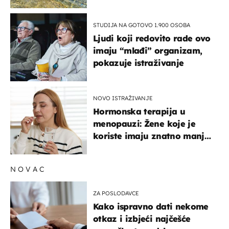
pokretljivost
STUDIJA NA GOTOVO 1.900 OSOBA
Ljudi koji redovito rade ovo
imaju “mlađi” organizam,
pokazuje istraživanje
NOVO ISTRAŽIVANJE
Hormonska terapija u
menopauzi: Žene koje je
koriste imaju znatno manji
rizik od ovoga
NOVAC
ZA POSLODAVCE
Kako ispravno dati nekome
otkaz i izbjeći najčešće