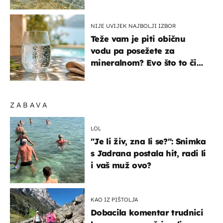
pokretljivost
NIJE UVIJEK NAJBOLJI IZBOR
Teže vam je piti običnu
vodu pa posežete za
mineralnom? Evo što to čini
organizmu
ZABAVA
LOL
"Je li živ, zna li se?": Snimka
s Jadrana postala hit, radi li
i vaš muž ovo?
KAO IZ PIŠTOLJA
Dobacila komentar trudnici