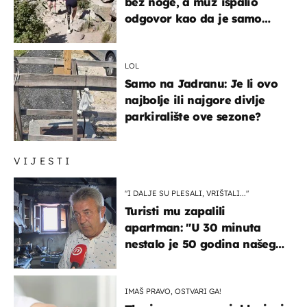
bez noge, a muž ispalio
odgovor kao da je samo
čekao…
LOL
Samo na Jadranu: Je li ovo
najbolje ili najgore divlje
parkiralište ove sezone?
VIJESTI
"I DALJE SU PLESALI, VRIŠTALI..."
Turisti mu zapalili
apartman: "U 30 minuta
nestalo je 50 godina našeg
života, supruga i ja ne
možemo oka sklopiti"
IMAŠ PRAVO, OSTVARI GA!