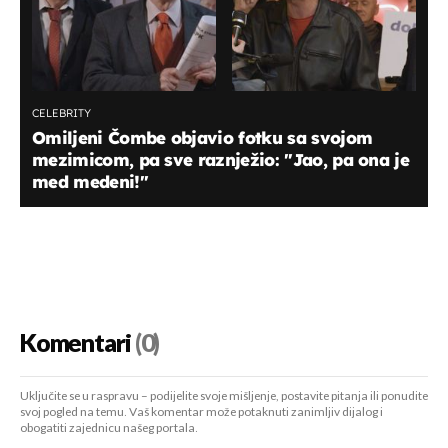
CELEBRITY
Omiljeni Čombe objavio fotku sa svojom
mezimicom, pa sve raznježio: "Jao, pa ona je
med medeni!"
Komentari
(0)
Uključite se u raspravu – podijelite svoje mišljenje, postavite pitanja ili ponudite
svoj pogled na temu. Vaš komentar može potaknuti zanimljiv dijalog i
obogatiti zajednicu našeg portala.