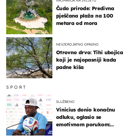
NAJMANJA NA SVIJETU
Čudo prirode: Predivna
pješčana plaža na 100
metara od mora
NEVJEROJATNO OPASNO
Otrovno drvo: Tihi ubojica
koji je najopasniji kada
padne kiša
SPORT
SLUŽBENO
Vinicius donio konačnu
odluku, oglasio se
emotivnom porukom:
"Hvala vam svima"