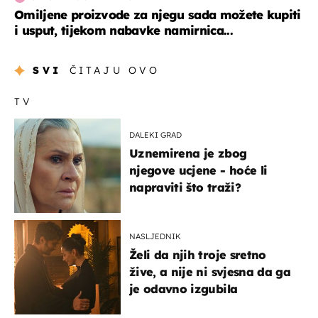
Omiljene proizvode za njegu sada možete kupiti
i usput, tijekom nabavke namirnica...
SVI
ČITAJU OVO
TV
DALEKI GRAD
Uznemirena je zbog
njegove ucjene - hoće li
napraviti što traži?
NASLJEDNIK
Želi da njih troje sretno
žive, a nije ni svjesna da ga
je odavno izgubila