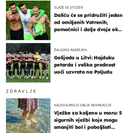
SLAŽE SE STOŽER
Daliću će se pridružiti jedan
od omiljenih Vatrenih,
pomoćnici i dalje dvoje oko
ponude
ŽALGIRIS RAZBIJEN
Golijada u Litvi: Hajduku
petarda i velika prednost
uoči uzvrata na Poljudu
ZDRAVLJE
NAJSIGURNIJI OBLIK REKREACIJE
Vježbe za koljeno u moru: 5
sigurnih vježbi koje mogu
smanjiti bol i poboljšati