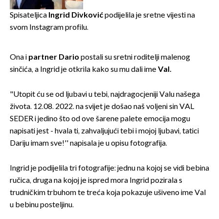
slavilo se uz Olivera i Rozgu
Spisateljica
Ingrid Divković
podijelila je sretne vijesti na
svom Instagram profilu.
Ona i
partner
Dario
postali su sretni roditelji malenog
sinčića, a Ingrid je otkrila kako su mu dali ime
Val.
"Utopit ću se od ljubavi u tebi, najdragocjeniji Valu našega
života. 12.08. 2022. na svijet je došao naš voljeni sin VAL
SEDER i jedino što od ove šarene palete emocija mogu
napisati jest - hvala ti, zahvaljujući tebi i mojoj ljubavi, tatici
Dariju imam sve!'' napisala je u opisu fotografija.
Ingrid je podijelila tri fotografije: jednu na kojoj se vidi bebina
ručica, druga na kojoj je ispred mora Ingrid pozirala s
trudničkim trbuhom te treća koja pokazuje ušiveno ime Val
u bebinu posteljinu.