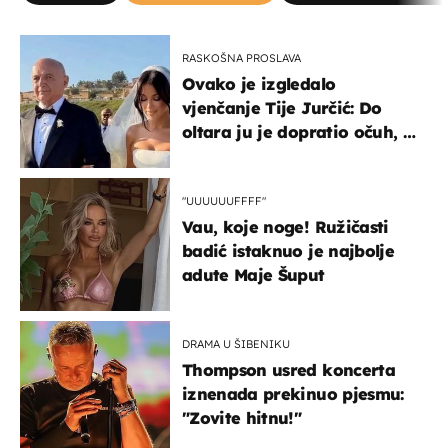
RASKOŠNA PROSLAVA
Ovako je izgledalo
vjenčanje Tije Jurčić: Do
oltara ju je dopratio očuh, a
slavilo se uz Olivera i Rozgu
"UUUUUUFFFF"
Vau, koje noge! Ružičasti
badić istaknuo je najbolje
adute Maje Šuput
DRAMA U ŠIBENIKU
Thompson usred koncerta
iznenada prekinuo pjesmu:
"Zovite hitnu!"