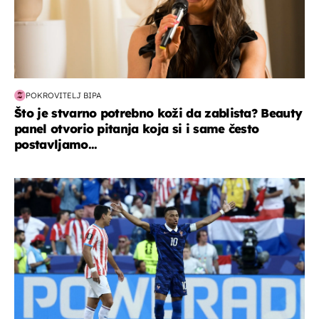
POKROVITELJ BIPA
Što je stvarno potrebno koži da zablista? Beauty
panel otvorio pitanja koja si i same često
postavljamo...
svjetsko prvenstvo 2026