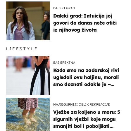
DALEKI GRAD
Daleki grad: Intuicija joj
govori da danas neće otići
iz njihovog života
LIFESTYLE
BAŠ EFEKTNA
Kada smo na zadarskoj rivi
ugledali ovu haljinu, morali
smo doznati odakle je –
košta samo 18 eura
NAJSIGURNIJI OBLIK REKREACIJE
Vježbe za koljeno u moru: 5
sigurnih vježbi koje mogu
smanjiti bol i poboljšati