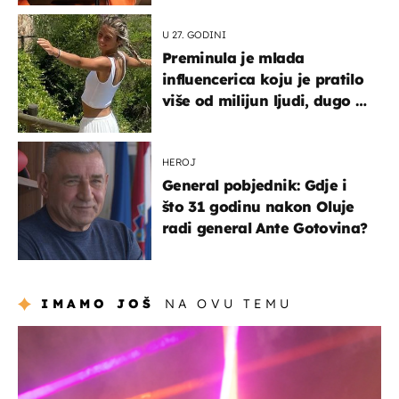
U 27. GODINI
Preminula je mlada
influencerica koju je pratilo
više od milijun ljudi, dugo se
borila s opakom bolešću
HEROJ
General pobjednik: Gdje i
što 31 godinu nakon Oluje
radi general Ante Gotovina?
IMAMO JOŠ
NA OVU TEMU
kultura & zabava