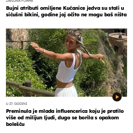
ZAVIDNA FORMA
Bujni atributi omiljene Kućanice jedva su stali u
sićušni bikini, godine joj očito ne mogu baš ništa
U 27. GODINI
Preminula je mlada influencerica koju je pratilo
više od milijun ljudi, dugo se borila s opakom
bolešću