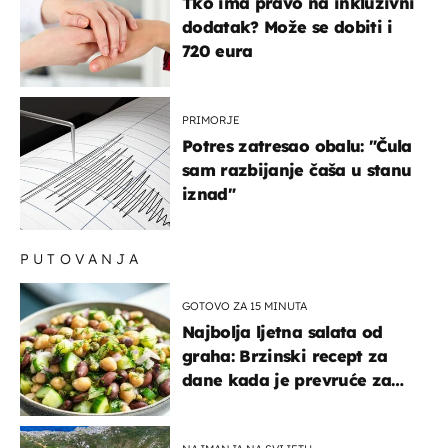
Tko ima pravo na inkluzivni
dodatak? Može se dobiti i
720 eura
PRIMORJE
Potres zatresao obalu: "Čula
sam razbijanje čaša u stanu
iznad"
PUTOVANJA
GOTOVO ZA 15 MINUTA
Najbolja ljetna salata od
graha: Brzinski recept za
dane kada je prevruće za
kuhanje