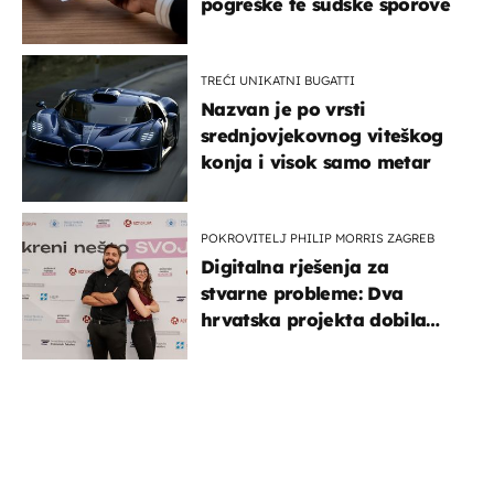
pogreške te sudske sporove
TREĆI UNIKATNI BUGATTI
Nazvan je po vrsti
srednjovjekovnog viteškog
konja i visok samo metar
POKROVITELJ PHILIP MORRIS ZAGREB
Digitalna rješenja za
stvarne probleme: Dva
hrvatska projekta dobila
potporu za razvoj