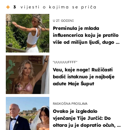
3
vijesti o kojima se priča
U 27. GODINI
Preminula je mlada
influencerica koju je pratilo
više od milijun ljudi, dugo se
borila s opakom bolešću
"UUUUUUFFFF"
Vau, koje noge! Ružičasti
badić istaknuo je najbolje
adute Maje Šuput
RASKOŠNA PROSLAVA
Ovako je izgledalo
vjenčanje Tije Jurčić: Do
oltara ju je dopratio očuh, a