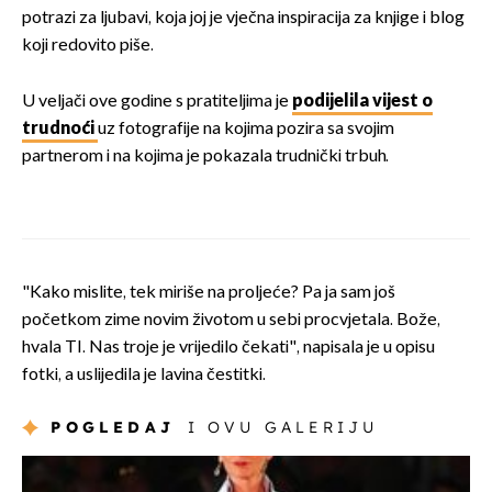
potrazi za ljubavi, koja joj je vječna inspiracija za knjige i blog
koji redovito piše.
U veljači ove godine s pratiteljima je
podijelila vijest o
trudnoći
uz fotografije na kojima pozira sa svojim
partnerom i na kojima je pokazala trudnički trbuh.
"Kako mislite, tek miriše na proljeće? Pa ja sam još
početkom zime novim životom u sebi procvjetala. Bože,
hvala TI. Nas troje je vrijedilo čekati", napisala je u opisu
fotki, a uslijedila je lavina čestitki.
POGLEDAJ
I OVU GALERIJU