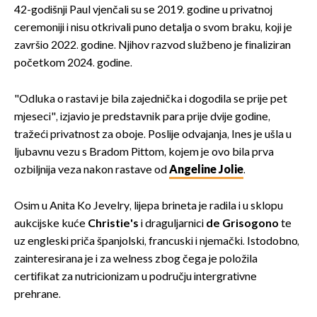
42-godišnji Paul vjenčali su se 2019. godine u privatnoj
ceremoniji i nisu otkrivali puno detalja o svom braku, koji je
završio 2022. godine. Njihov razvod službeno je finaliziran
početkom 2024. godine.
"Odluka o rastavi je bila zajednička i dogodila se prije pet
mjeseci", izjavio je predstavnik para prije dvije godine,
tražeći privatnost za oboje. Poslije odvajanja, Ines je ušla u
ljubavnu vezu s Bradom Pittom, kojem je ovo bila prva
ozbiljnija veza nakon rastave od
Angeline Jolie
.
Osim u Anita Ko Jevelry, lijepa brineta je radila i u sklopu
aukcijske kuće
Christie's
i draguljarnici
de Grisogono
te
uz engleski priča španjolski, francuski i njemački. Istodobno,
zainteresirana je i za welness zbog čega je položila
certifikat za nutricionizam u području intergrativne
prehrane.