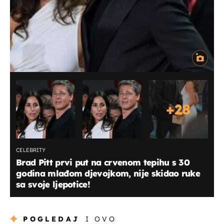
+
28
CELEBRITY
Brad Pitt prvi put na crvenom tepihu s 30
godina mlađom djevojkom, nije skidao ruke
sa svoje ljepotice!
POGLEDAJ
I OVO