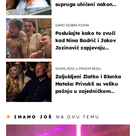
supruga uhićeni nakon
svađe!
SAMO DOBRA PISMA
Poslušajte kako to zvuči
kad Nina Badrić i Jakov
Jozinović zapjevaju
Oliverov hit!
SNIMLJENI U PRVOM REDU
Zaljubljeni Zlatko i Blanka
Mateša: Privukli su veliku
pažnju u zajedničkom
izlasku
IMAMO JOŠ
NA OVU TEMU
kultura & zabava