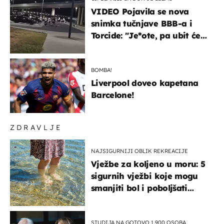
VIDEO Pojavila se nova
snimka tučnjave BBB-a i
Torcide: "Je*ote, pa ubit će
ga!"
BOMBA!
Liverpool doveo kapetana
Barcelone!
ZDRAVLJE
NAJSIGURNIJI OBLIK REKREACIJE
Vježbe za koljeno u moru: 5
sigurnih vježbi koje mogu
smanjiti bol i poboljšati
pokretljivost
STUDIJA NA GOTOVO 1.900 OSOBA