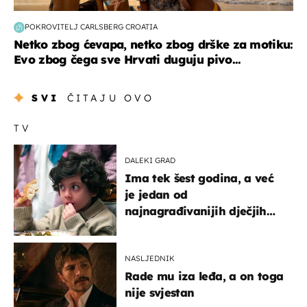
POKROVITELJ CARLSBERG CROATIA
Netko zbog ćevapa, netko zbog drške za motiku:
Evo zbog čega sve Hrvati duguju pivo...
SVI
ČITAJU OVO
TV
DALEKI GRAD
Ima tek šest godina, a već
je jedan od
najnagrađivanijih dječjih
glumaca
NASLJEDNIK
Rade mu iza leđa, a on toga
nije svjestan