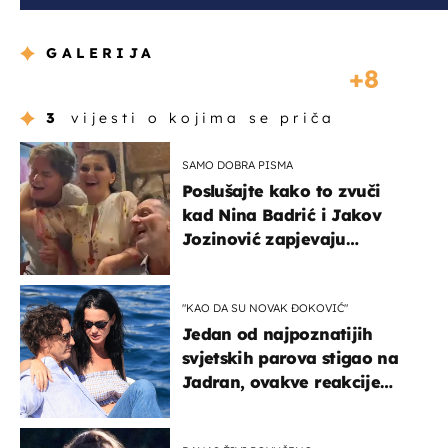
GALERIJA
8
3
vijesti o kojima se priča
SAMO DOBRA PISMA
Poslušajte kako to zvuči
kad Nina Badrić i Jakov
Jozinović zapjevaju
Oliverov hit!
"KAO DA SU NOVAK ĐOKOVIĆ"
Jedan od najpoznatijih
svjetskih parova stigao na
Jadran, ovakve reakcije
vjerojatno nisu očekivali