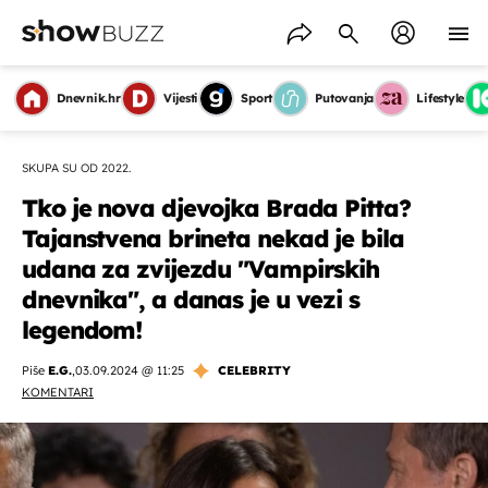
Dnevnik.hr
Vijesti
Sport
Putovanja
Lifestyle
SKUPA SU OD 2022.
Tko je nova djevojka Brada Pitta?
Tajanstvena brineta nekad je bila
udana za zvijezdu "Vampirskih
dnevnika", a danas je u vezi s
legendom!
Piše
E.G.
,
03.09.2024 @ 11:25
CELEBRITY
KOMENTARI
OMOGUĆI OBAVIJESTI