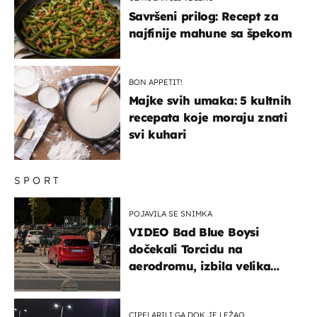
Savršeni prilog: Recept za
najfinije mahune sa špekom
BON APPETIT!
Majke svih umaka: 5 kultnih
recepata koje moraju znati
svi kuhari
SPORT
POJAVILA SE SNIMKA
VIDEO Bad Blue Boysi
dočekali Torcidu na
aerodromu, izbila velika
masovna tučnjava
CIPELARILI GA DOK JE LEŽAO