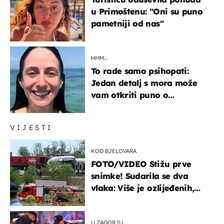
u Primoštenu: "Oni su puno
pametniji od nas"
HMM…
To rade samo psihopati:
Jedan detalj s mora može
vam otkriti puno o
prijateljima
VIJESTI
KOD BJELOVARA
FOTO/VIDEO Stižu prve
snimke! Sudarila se dva
vlaka: Više je ozlijeđenih,
hitne službe na terenu
U ZAGORJU