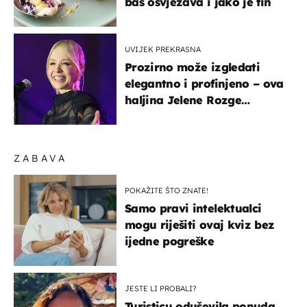
baš osvježava i jako je fin
UVIJEK PREKRASNA
Prozirno može izgledati
elegantno i profinjeno – ova
haljina Jelene Rozge
najbolji je dokaz
ZABAVA
POKAŽITE ŠTO ZNATE!
Samo pravi intelektualci
mogu riješiti ovaj kviz bez
ijedne pogreške
JESTE LI PROBALI?
Turisticu oduševila ponuda