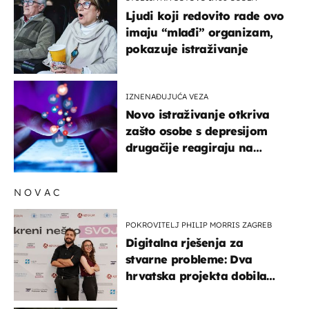
Ljudi koji redovito rade ovo
imaju “mlađi” organizam,
pokazuje istraživanje
IZNENAĐUJUĆA VEZA
Novo istraživanje otkriva
zašto osobe s depresijom
drugačije reagiraju na
lajkove
NOVAC
POKROVITELJ PHILIP MORRIS ZAGREB
Digitalna rješenja za
stvarne probleme: Dva
hrvatska projekta dobila
potporu za razvoj