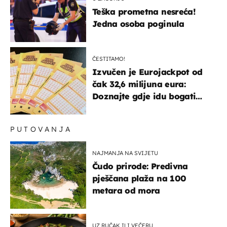
Teška prometna nesreća!
Jedna osoba poginula
ČESTITAMO!
Izvučen je Eurojackpot od
čak 32,6 milijuna eura:
Doznajte gdje idu bogati
dobitci u Hrvatskoj
PUTOVANJA
NAJMANJA NA SVIJETU
Čudo prirode: Predivna
pješčana plaža na 100
metara od mora
UZ RUČAK ILI VEČERU