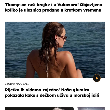
Thompson ruši brojke i u Vukovaru! Objavljeno
koliko je ulaznica prodano u kratkom vremenu
LJUBAV NA OBALI
Rijetko ih viđamo zajedno! Naša glumica
pokazala kako s dečkom uživa u morskoj idili