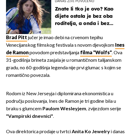
DANAS ŽIVI POVUČENO
Znate li tko je ovo? Kao
dijete ostala je bez oba
roditelja, a onda i bez
milijuna koje je trebala
naslijediti
Brad Pitt
jučer je imao debi na crvenom tepihu
Venecijanskog filmskog festivala s novom djevojkom
Ines
de Ramon
povodom predstavljanja
filma "Wolfs"
. Ova
31-godišnja brineta zasjala je u romantičnom talijanskom
gradu, no 60-godišnja legenda nije prvi glumac s kojim se
romantično povezala.
Rodom iz New Jerseyja i diplomirana ekonomistica u
području poslovanja, Ines de Ramon je tri godine bila u
braku s glumcem
Paulom Wesleyjem
, zvijezdom serije
"Vampirski dnevnici"
.
Ova direktorica prodaje u tvrtci
Anita Ko Jewelry
i danas