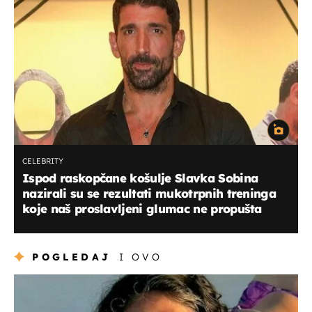
CELEBRITY
Ispod raskopčane košulje Slavka Sobina
nazirali su se rezultati mukotrpnih treninga
koje naš proslavljeni glumac ne propušta
POGLEDAJ
I OVO