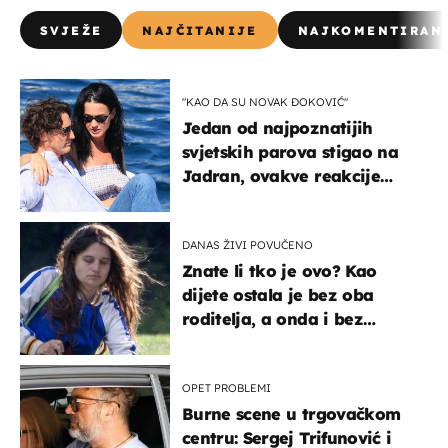
SVJEŽE
NAJČITANIJE
NAJKOMENTIRAN
"KAO DA SU NOVAK ĐOKOVIĆ"
Jedan od najpoznatijih
svjetskih parova stigao na
Jadran, ovakve reakcije
vjerojatno nisu očekivali
DANAS ŽIVI POVUČENO
Znate li tko je ovo? Kao
dijete ostala je bez oba
roditelja, a onda i bez
milijuna koje je trebala
naslijediti
OPET PROBLEMI
Burne scene u trgovačkom
centru: Sergej Trifunović i