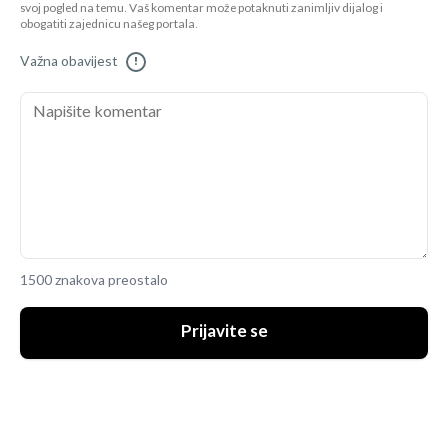
svoj pogled na temu. Vaš komentar može potaknuti zanimljiv dijalog i
obogatiti zajednicu našeg portala.
Važna obavijest
!
1500 znakova preostalo
Prijavite se