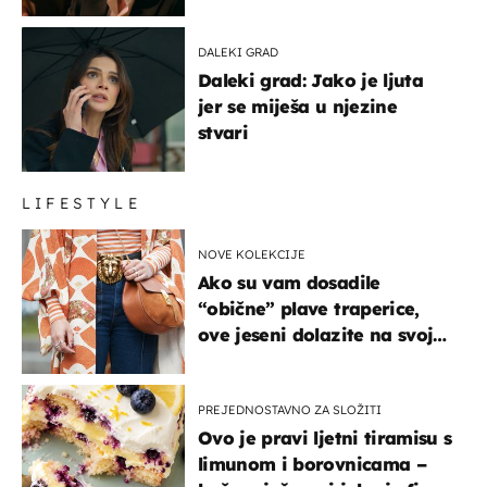
DALEKI GRAD
Daleki grad: Jako je ljuta
jer se miješa u njezine
stvari
LIFESTYLE
NOVE KOLEKCIJE
Ako su vam dosadile
“obične” plave traperice,
ove jeseni dolazite na svoje
- izdvajamo 15 hit modela
PREJEDNOSTAVNO ZA SLOŽITI
Ovo je pravi ljetni tiramisu s
limunom i borovnicama –