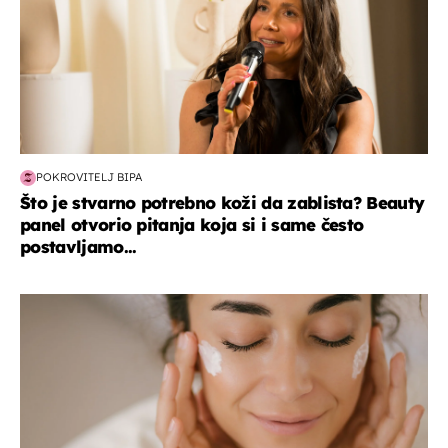
POKROVITELJ BIPA
Što je stvarno potrebno koži da zablista? Beauty
panel otvorio pitanja koja si i same često
postavljamo...
moda & ljepota