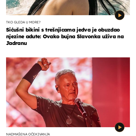
TKO GLEDA U MORE?
Sićušni bikini s trešnjicama jedva je obuzdao
njezine adute: Ovako bujna Slavonka uživa na
Jadranu
NADMAŠENA OČEKIVANJA