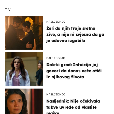
TV
NASLJEDNIK
Želi da njih troje sretno
žive, a nije ni svjesna da ga
je odavno izgubila
DALEKI GRAD
Daleki grad: Intuicija joj
govori da danas neće otići
iz njihovog života
NASLJEDNIK
Nasljednik: Nije očekivala
takve uvrede od vlastite
majke