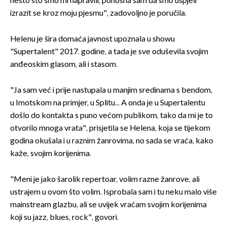
nešto što smo mi napravili, ponosna sam da smo uspjeli
izrazit se kroz moju pjesmu", zadovoljno je poručila.
Helenu je šira domaća javnost upoznala u showu
"Supertalent" 2017. godine, a tada je sve oduševila svojim
anđeoskim glasom, ali i stasom.
"Ja sam već i prije nastupala u manjim sredinama s bendom,
u Imotskom na primjer, u Splitu... A onda je u Supertalentu
došlo do kontakta s puno većom publikom, tako da mi je to
otvorilo mnoga vrata", prisjetila se Helena, koja se tijekom
godina okušala i u raznim žanrovima, no sada se vraća, kako
kaže, svojim korijenima.
"Meni je jako šarolik repertoar, volim razne žanrove, ali
ustrajem u ovom što volim. Isprobala sam i tu neku malo više
mainstream glazbu, ali se uvijek vraćam svojim korijenima
koji su jazz, blues, rock", govori.