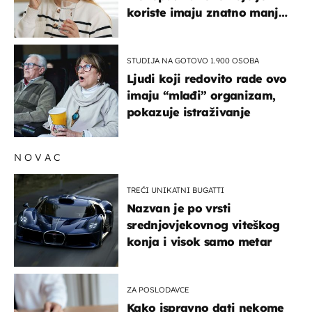
koriste imaju znatno manji
rizik od ovoga
STUDIJA NA GOTOVO 1.900 OSOBA
Ljudi koji redovito rade ovo
imaju “mlađi” organizam,
pokazuje istraživanje
NOVAC
TREĆI UNIKATNI BUGATTI
Nazvan je po vrsti
srednjovjekovnog viteškog
konja i visok samo metar
ZA POSLODAVCE
Kako ispravno dati nekome