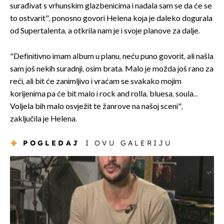
surađivat s vrhunskim glazbenicima i nadala sam se da će se
to ostvarit", ponosno govori Helena koja je daleko dogurala
od Supertalenta, a otkrila nam je i svoje planove za dalje.
"Definitivno imam album u planu, neću puno govorit, ali našla
sam još nekih suradnji, osim brata. Malo je možda još rano za
reći, ali bit će zanimljivo i vraćam se svakako mojim
korijenima pa će bit malo i rock and rolla, bluesa, soula...
Voljela bih malo osvježit te žanrove na našoj sceni",
zaključila je Helena.
POGLEDAJ
I OVU GALERIJU