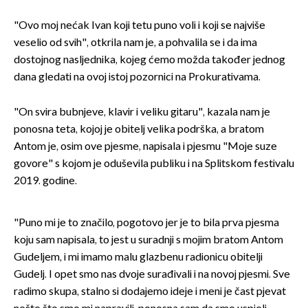
"Ovo moj nećak Ivan koji tetu puno voli i koji se najviše
veselio od svih", otkrila nam je, a pohvalila se i da ima
dostojnog nasljednika, kojeg ćemo možda također jednog
dana gledati na ovoj istoj pozornici na Prokurativama.
"On svira bubnjeve, klavir i veliku gitaru", kazala nam je
ponosna teta, kojoj je obitelj velika podrška, a bratom
Antom je, osim ove pjesme, napisala i pjesmu "Moje suze
govore" s kojom je oduševila publiku i na Splitskom festivalu
2019. godine.
"Puno mi je to značilo, pogotovo jer je to bila prva pjesma
koju sam napisala, to jest u suradnji s mojim bratom Antom
Gudeljem, i mi imamo malu glazbenu radionicu obitelji
Gudelj. I opet smo nas dvoje surađivali i na novoj pjesmi. Sve
radimo skupa, stalno si dodajemo ideje i meni je čast pjevat