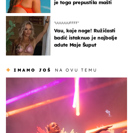
je toga prepustila mašti
"UUUUUUFFFF"
Vau, koje noge! Ružičasti
badić istaknuo je najbolje
adute Maje Šuput
IMAMO JOŠ
NA OVU TEMU
kultura & zabava