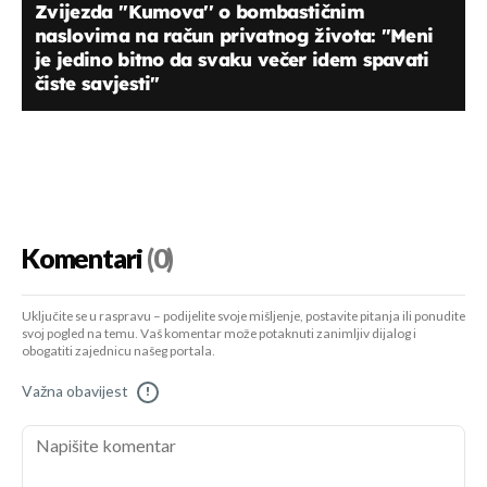
Zvijezda ''Kumova'' o bombastičnim
naslovima na račun privatnog života: "Meni
je jedino bitno da svaku večer idem spavati
čiste savjesti"
Komentari
(0)
Uključite se u raspravu – podijelite svoje mišljenje, postavite pitanja ili ponudite
svoj pogled na temu. Vaš komentar može potaknuti zanimljiv dijalog i
obogatiti zajednicu našeg portala.
Važna obavijest
!