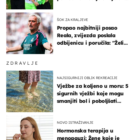
ponude
ŠOK ZA KRALJEVE
Propao najbitniji posao
Reala, zvijezda poslala
odbijenicu i poručila: "Želim
u Barcelonu"
ZDRAVLJE
NAJSIGURNIJI OBLIK REKREACIJE
Vježbe za koljeno u moru: 5
sigurnih vježbi koje mogu
smanjiti bol i poboljšati
pokretljivost
NOVO ISTRAŽIVANJE
Hormonska terapija u
menopauzi: Žene koje je