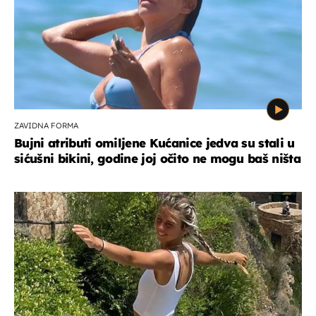
ZAVIDNA FORMA
Bujni atributi omiljene Kućanice jedva su stali u
sićušni bikini, godine joj očito ne mogu baš ništa