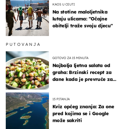
KAOS U CEUTI
Na stotine maloljetnika
lutaju ulicama: "Očajne
obitelji traže svoju djecu"
PUTOVANJA
GOTOVO ZA 15 MINUTA
Najbolja ljetna salata od
graha: Brzinski recept za
dane kada je prevruće za
kuhanje
15 PITANJA
Kviz općeg znanja: Za one
pred kojima se i Google
može sakriti