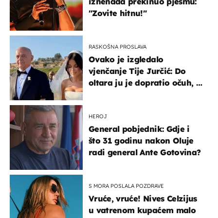
iznenada prekinuo pjesmu:
"Zovite hitnu!"
RASKOŠNA PROSLAVA
Ovako je izgledalo
vjenčanje Tije Jurčić: Do
oltara ju je dopratio očuh, a
slavilo se uz Olivera i Rozgu
HEROJ
General pobjednik: Gdje i
što 31 godinu nakon Oluje
radi general Ante Gotovina?
S MORA POSLALA POZDRAVE
Vruće, vruće! Nives Celzijus
u vatrenom kupaćem malo