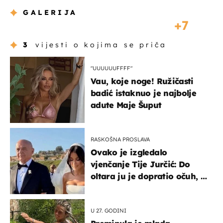
GALERIJA
7
3
vijesti o kojima se priča
"UUUUUUFFFF"
Vau, koje noge! Ružičasti
badić istaknuo je najbolje
adute Maje Šuput
RASKOŠNA PROSLAVA
Ovako je izgledalo
vjenčanje Tije Jurčić: Do
oltara ju je dopratio očuh, a
slavilo se uz Olivera i Rozgu
U 27. GODINI