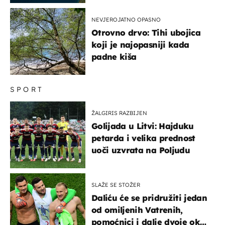
NEVJEROJATNO OPASNO
Otrovno drvo: Tihi ubojica
koji je najopasniji kada
padne kiša
SPORT
ŽALGIRIS RAZBIJEN
Golijada u Litvi: Hajduku
petarda i velika prednost
uoči uzvrata na Poljudu
SLAŽE SE STOŽER
Daliću će se pridružiti jedan
od omiljenih Vatrenih,
pomoćnici i dalje dvoje oko