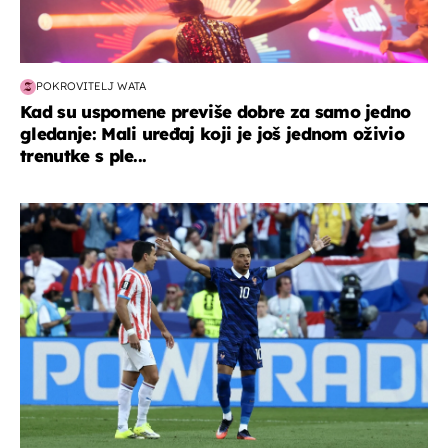
POKROVITELJ WATA
Kad su uspomene previše dobre za samo jedno
gledanje: Mali uređaj koji je još jednom oživio
trenutke s ple...
svjetsko prvenstvo 2026