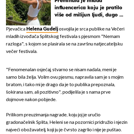
Preminula je mlada
influencerica koju je pratilo
više od milijun ljudi, dugo se
borila s opakom bolesti
Pjevačica
Helena Gudelj
osvojila je srca publike na Večeri
mladih izvođača Splitskog festivala s pjesmom "Nemam
razloga", s kojom se plasirala se na završnu natjecateljsku
večer festivala.
"Fenomenalan osjećaj, stvarno se nisam nadala, meni je
samo bila želja. Volim ovu pjesmu, napravila sam je s mojim
bratom, i tako mi je drago da je to publika prepoznala,
šokirana sam, ali pozitivno", podijelila je s nama prve
dojmove nakon pobjede.
Prilikom preuzimanja nagrade, koju joj je uručio
gradonačelnik Splita, Heleni se na pozornici pridružio i njezin
najveći obožavatelj, koji ju je čvrsto zagrlio i nije je puštao.