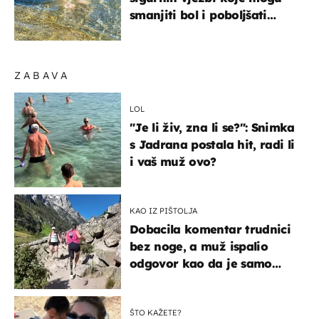
smanjiti bol i poboljšati
pokretljivost
ZABAVA
LOL
"Je li živ, zna li se?": Snimka
s Jadrana postala hit, radi li
i vaš muž ovo?
KAO IZ PIŠTOLJA
Dobacila komentar trudnici
bez noge, a muž ispalio
odgovor kao da je samo
čekao…
ŠTO KAŽETE?