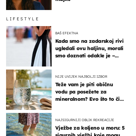
LIFESTYLE
BAŠ EFEKTNA
Kada smo na zadarskoj rivi
ugledali ovu haljinu, morali
smo doznati odakle je –
košta samo 18 eura
NIJE UVIJEK NAJBOLJI IZBOR
Teže vam je piti običnu
vodu pa posežete za
mineralnom? Evo što to čini
organizmu
NAJSIGURNIJI OBLIK REKREACIJE
Vježbe za koljeno u moru: 5
sigurnih vježbi koje mogu