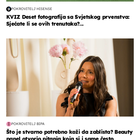
POKROVITELJ HISENSE
KVIZ Deset fotografija sa Svjetskog prvenstva:
Sjećate li se ovih trenutaka?...
moda & ljepota
POKROVITELJ BIPA
Što je stvarno potrebno koži da zablista? Beauty
panel otvorio pitanja koja si i same često