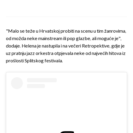
"Malo se teže u Hrvatskoj probiti na scenu u tim žanrovima,
od možda neke mainstream ili pop glazbe, ali moguće je",
dodaje. Helena je nastupila i na večeri Retropektive, gdje je
uz pratnju jazz orkestra otpjevala neke od najvećih hitova iz
prošlosti Splitskog festivala.