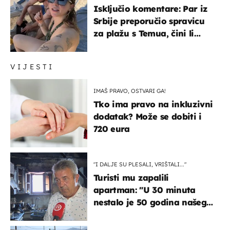
Isključio komentare: Par iz
Srbije preporučio spravicu
za plažu s Temua, čini li
vam se ovo sigurnim?
VIJESTI
IMAŠ PRAVO, OSTVARI GA!
Tko ima pravo na inkluzivni
dodatak? Može se dobiti i
720 eura
"I DALJE SU PLESALI, VRIŠTALI..."
Turisti mu zapalili
apartman: "U 30 minuta
nestalo je 50 godina našeg
života, supruga i ja ne
možemo oka sklopiti"