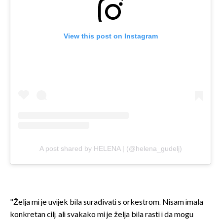
View this post on Instagram
A post shared by HELENA | (@helena_gudelj)
"Želja mi je uvijek bila surađivati s orkestrom. Nisam imala
konkretan cilj, ali svakako mi je želja bila rasti i da mogu