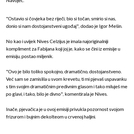
Navojec.
"Ostavio si čovjeka bez riječi, bio si točan, smirio si nas,
donio si nam dostojanstveni ugođaj", dodao je Igor Mešin.
No kao i uvijek Nives Celzijus je imala najoriginalniji
kompliment za Fabijana koji joj je, kako se čini iz emisije u
emisiju, postao miljenik.
"Ovo je bilo toliko spokojno, dramatično, dostojanstveno.
Već sam se zamislila u svom krevetu, ti mi pjevaš uspavanku
s tim svojim dramatičnim predivnim glasom i tako miluješ me
po glavi, i tako, bilo je divno", komentirala je Nives.
Inače, pjevačica je u ovoj emisiji privukla pozornost svojom
frizurom i bujnim dekolteom u crvenoj haljini.