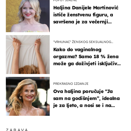
Haljina Danijele Martinović
ističe ženstvenu figuru, a
savršena je za večernji
izlazak na moru
"VRHUNAC" ŽENSKOG SEKSUALNOG
ISKUSTVA
Kako do vaginalnog
orgazma? Samo 18 % žena
može ga doživjeti isključivo
na ovaj način
PREKRASNO IZDANJE
Ova haljina poručuje “Ja
sam na godišnjem”, idealna
je za ljeto, a nosi se i na
zagrebačkoj špici
ZABAVA