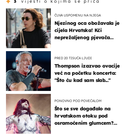
3
vijesti o kojima se priča
ČUVA USPOMENU NA NJEGA
Njezinog oca obožavala je
cijela Hrvatska! Kći
neprežaljenog pjevača
projurila špicom na dva
kotača
PRED 20 TISUĆA LJUDI
Thompson izazvao ovacije
već na početku koncerta:
"Što ću kad sam slab..."
PONOVNO POD POVEĆALOM
Što se sve događalo na
hrvatskom otoku pod
osramoćenim glumcem?
Bizarni prizori i danas