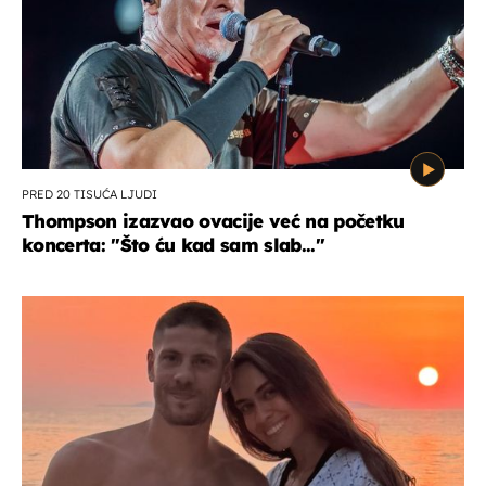
PRED 20 TISUĆA LJUDI
Thompson izazvao ovacije već na početku
koncerta: "Što ću kad sam slab..."