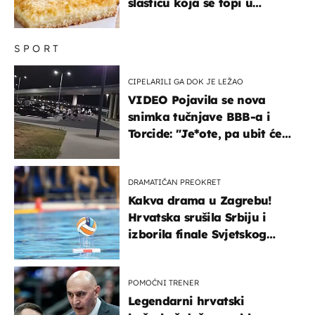
slasticu koja se topi u
ustima
SPORT
CIPELARILI GA DOK JE LEŽAO
VIDEO Pojavila se nova
snimka tučnjave BBB-a i
Torcide: "Je*ote, pa ubit će
ga!"
DRAMATIČAN PREOKRET
Kakva drama u Zagrebu!
Hrvatska srušila Srbiju i
izborila finale Svjetskog
prvenstva
POMOĆNI TRENER
Legendarni hrvatski