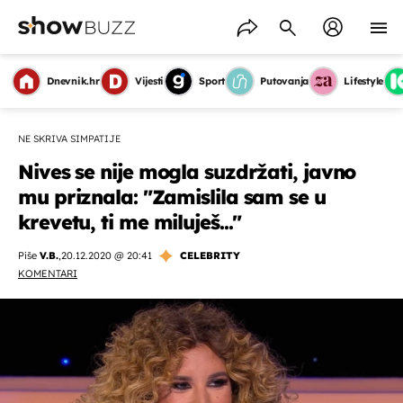
Dnevnik.hr
Vijesti
Sport
Putovanja
Lifestyle
NE SKRIVA SIMPATIJE
Nives se nije mogla suzdržati, javno
mu priznala: "Zamislila sam se u
krevetu, ti me miluješ..."
Piše
V.B.
,
20.12.2020 @ 20:41
CELEBRITY
KOMENTARI
OMOGUĆI OBAVIJESTI