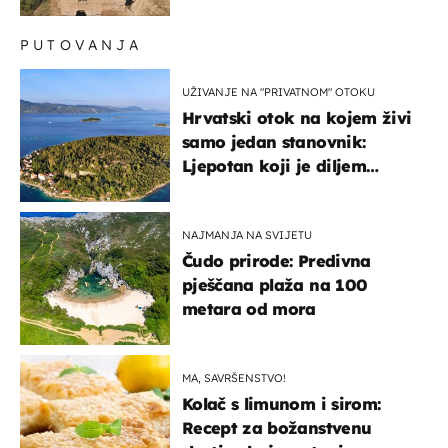
PUTOVANJA
UŽIVANJE NA "PRIVATNOM" OTOKU
Hrvatski otok na kojem živi
samo jedan stanovnik:
Ljepotan koji je diljem
svijeta poznat po svojem
"bijelom zlatu"
NAJMANJA NA SVIJETU
Čudo prirode: Predivna
pješčana plaža na 100
metara od mora
MA, SAVRŠENSTVO!
Kolač s limunom i sirom:
Recept za božanstvenu