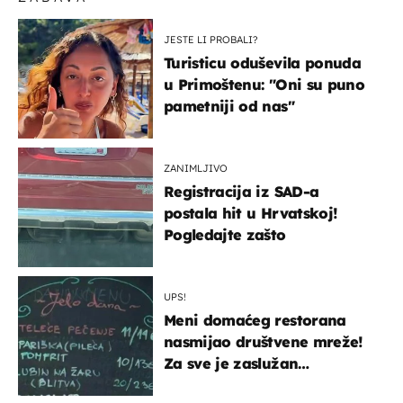
JESTE LI PROBALI?
Turisticu oduševila ponuda
u Primoštenu: "Oni su puno
pametniji od nas"
ZANIMLJIVO
Registracija iz SAD-a
postala hit u Hrvatskoj!
Pogledajte zašto
UPS!
Meni domaćeg restorana
nasmijao društvene mreže!
Za sve je zaslužan
urnebesan naziv jela