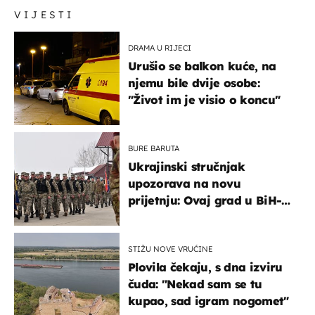
VIJESTI
DRAMA U RIJECI
Urušio se balkon kuće, na
njemu bile dvije osobe:
"Život im je visio o koncu"
BURE BARUTA
Ukrajinski stručnjak
upozorava na novu
prijetnju: Ovaj grad u BiH-u
bi mogao biti žarište
STIŽU NOVE VRUĆINE
Plovila čekaju, s dna izviru
čuda: "Nekad sam se tu
kupao, sad igram nogomet"