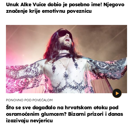
Unuk Alke Vuice dobio je posebno ime! Njegovo
značenje krije emotivnu poveznicu
PONOVNO POD POVEĆALOM
Što se sve događalo na hrvatskom otoku pod
osramoćenim glumcem? Bizarni prizori i danas
izazivaju nevjericu