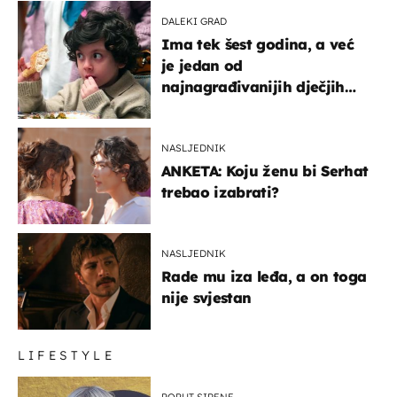
DALEKI GRAD
Ima tek šest godina, a već
je jedan od
najnagrađivanijih dječjih
glumaca
NASLJEDNIK
ANKETA: Koju ženu bi Serhat
trebao izabrati?
NASLJEDNIK
Rade mu iza leđa, a on toga
nije svjestan
LIFESTYLE
POPUT SIRENE