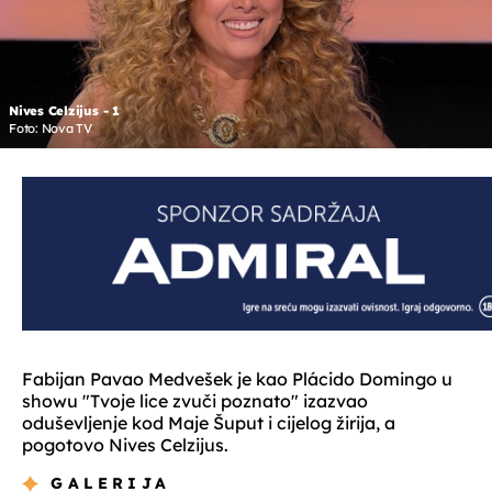
Nives Celzijus - 1
Foto: Nova TV
Fabijan Pavao Medvešek je kao Plácido Domingo u
showu "Tvoje lice zvuči poznato" izazvao
oduševljenje kod Maje Šuput i cijelog žirija, a
pogotovo Nives Celzijus.
GALERIJA