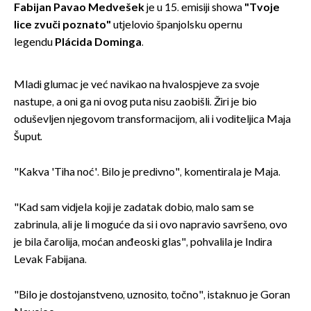
izazivaju nevjericu
Fabijan Pavao Medvešek
je u 15. emisiji showa
"Tvoje
lice zvuči poznato"
utjelovio španjolsku opernu
legendu
Plácida Dominga
.
Mladi glumac je već navikao na hvalospjeve za svoje
nastupe, a oni ga ni ovog puta nisu zaobišli. Žiri je bio
oduševljen njegovom transformacijom, ali i voditeljica Maja
Šuput.
"Kakva 'Tiha noć'. Bilo je predivno", komentirala je Maja.
"Kad sam vidjela koji je zadatak dobio, malo sam se
zabrinula, ali je li moguće da si i ovo napravio savršeno, ovo
je bila čarolija, moćan anđeoski glas", pohvalila je Indira
Levak Fabijana.
"Bilo je dostojanstveno, uznosito, točno", istaknuo je Goran