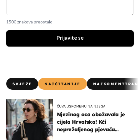
1500 znakova preostalo
Prijavite se
SVJEŽE
NAJČITANIJE
NAJKOMENTIRAN
ČUVA USPOMENU NA NJEGA
Njezinog oca obožavala je
cijela Hrvatska! Kći
neprežaljenog pjevača
projurila špicom na dva