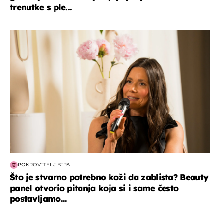
trenutke s ple...
moda & ljepota
POKROVITELJ BIPA
Što je stvarno potrebno koži da zablista? Beauty
panel otvorio pitanja koja si i same često
postavljamo...