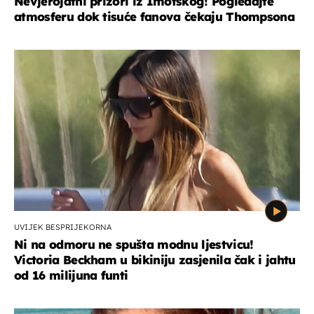
Nevjerojatni prizori iz Imotskog! Pogledajte
atmosferu dok tisuće fanova čekaju Thompsona
UVIJEK BESPRIJEKORNA
Ni na odmoru ne spušta modnu ljestvicu!
Victoria Beckham u bikiniju zasjenila čak i jahtu
od 16 milijuna funti