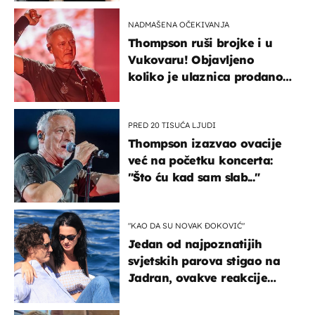
kotača
NADMAŠENA OČEKIVANJA
Thompson ruši brojke i u
Vukovaru! Objavljeno
koliko je ulaznica prodano
u kratkom vremenu
PRED 20 TISUĆA LJUDI
Thompson izazvao ovacije
već na početku koncerta:
"Što ću kad sam slab..."
"KAO DA SU NOVAK ĐOKOVIĆ"
Jedan od najpoznatijih
svjetskih parova stigao na
Jadran, ovakve reakcije
vjerojatno nisu očekivali