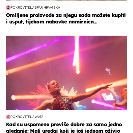
POKROVITELJ SPAR HRVATSKA
Omiljene proizvode za njegu sada možete kupiti
i usput, tijekom nabavke namirnica...
kultura & zabava
POKROVITELJ WATA
Kad su uspomene previše dobre za samo jedno
gledanje: Mali uređaj koji je još jednom oživio