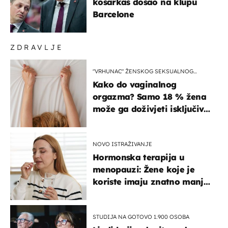
košarkaš došao na klupu
Barcelone
ZDRAVLJE
"VRHUNAC" ŽENSKOG SEKSUALNOG
ISKUSTVA
Kako do vaginalnog
orgazma? Samo 18 % žena
može ga doživjeti isključivo
na ovaj način
NOVO ISTRAŽIVANJE
Hormonska terapija u
menopauzi: Žene koje je
koriste imaju znatno manji
rizik od ovoga
STUDIJA NA GOTOVO 1.900 OSOBA