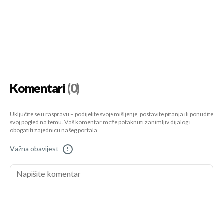
Komentari
(0)
Uključite se u raspravu – podijelite svoje mišljenje, postavite pitanja ili ponudite
svoj pogled na temu. Vaš komentar može potaknuti zanimljiv dijalog i
obogatiti zajednicu našeg portala.
Važna obavijest
!