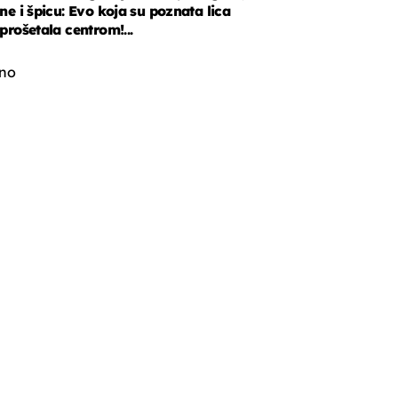
ne i špicu: Evo koja su poznata lica
prošetala centrom!...
čno