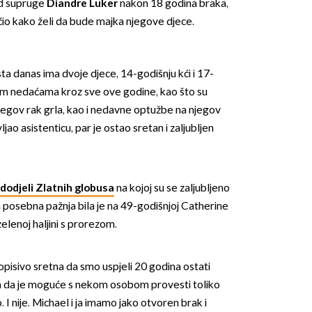
od supruge
Diandre Luker
nakon 18 godina braka,
io kako želi da bude majka njegove djece.
ista danas ima dvoje djece, 14-godišnju kći i 17-
nim nedaćama kroz sve ove godine, kao što su
njegov rak grla, kao i nedavne optužbe na njegov
jao asistenticu, par je ostao sretan i zaljubljen
 dodjeli Zlatnih globusa
na kojoj su se zaljubljeno
e, a posebna pažnja bila je na 49-godišnjoj Catherine
 zelenoj haljini s prorezom.
isivo sretna da smo uspjeli 20 godina ostati
la da je moguće s nekom osobom provesti toliko
. I nije. Michael i ja imamo jako otvoren brak i