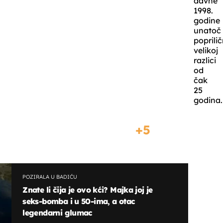
davne
1998.
godine
unatoč
poprili
velikoj
razlici
od
čak
25
godina.
5
POZIRALA U BADIĆU
Znate li čija je ovo kći? Majka joj je
seks-bomba i u 50-ima, a otac
legendarni glumac