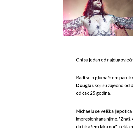
Oni su jedan od najdugovječni
Radi se o glumačkom paru k
Douglas
koji su zajedno od d
od čak 25 godina.
Michaelu se velška ljepotica 
impresionirana njime. "Znaš, 
da ti kažem laku noć", rekla 