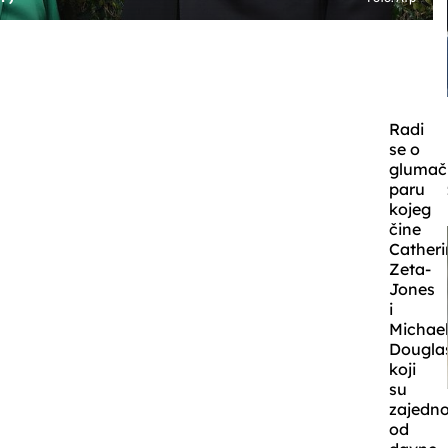
Radi
se o
gluma
paru
kojeg
čine
Catheri
Zeta-
Jones
i
Michae
Dougla
koji
su
zajedn
od