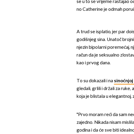
se u to se vrijeme rastajao 
no Catherine je odmah poruč
A trud se isplatio, jer par do
godišnjeg sina. Unatoč broj
njezin bipolarni poremećaj, 
račun da je seksualno zlostavl
kao i prvog dana.
To su dokazali i na
sinoćnjoj
gledali, grlili i držali za ruk
koja je blistala u elegantnoj,
"Prvo moram reći da sam neop
zajedno. Nikada nisam misli
godina i da će sve biti idealno