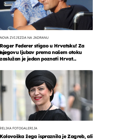
NOVA ZVIJEZDA NA JADRANU
Roger Federer stigao u Hrvatsku! Za
njegovu ljubav prema našem otoku
čkom
zaslužan je jedan poznati Hrvat...
ne
l
s
o
VELIKA FOTOGALERIJA
Kolovoška žega ispraznila je Zagreb, ali