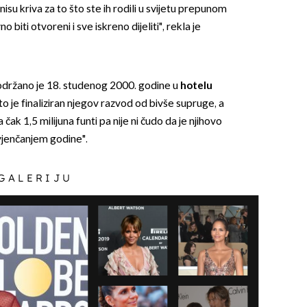
isu kriva za to što ste ih rodili u svijetu prepunom
iti otvoreni i sve iskreno dijeliti", rekla je
održano je 18. studenog 2000. godine u
hotelu
to je finaliziran njegov razvod od bivše supruge, a
 čak 1,5 milijuna funti pa nije ni čudo da je njihovo
vjenčanjem godine".
 GALERIJU