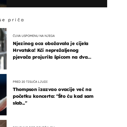
 se priča
ČUVA USPOMENU NA NJEGA
Njezinog oca obožavala je cijela
Hrvatska! Kći neprežaljenog
pjevača projurila špicom na dva
kotača
PRED 20 TISUĆA LJUDI
Thompson izazvao ovacije već na
početku koncerta: "Što ću kad sam
slab..."