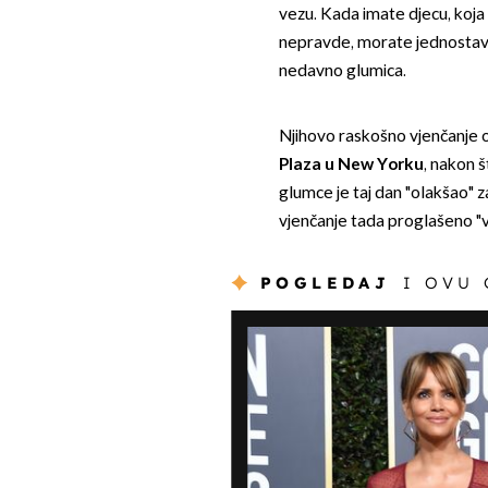
vezu. Kada imate djecu, koja n
nepravde, morate jednostavno b
nedavno glumica.
Njihovo raskošno vjenčanje 
Plaza u New Yorku
, nakon š
glumce je taj dan "olakšao" za
vjenčanje tada proglašeno "
POGLEDAJ
I OVU