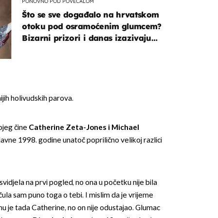
PONOVNO POD POVEĆALOM
Što se sve događalo na hrvatskom
otoku pod osramoćenim glumcem?
Bizarni prizori i danas izazivaju
nevjericu
OMOGUĆI OBAVIJESTI
jih holivudskih parova.
ojeg čine
Catherine Zeta-Jones i Michael
avne 1998. godine unatoč poprilično velikoj razlici
svidjela na prvi pogled, no ona u početku nije bila
čula sam puno toga o tebi. I mislim da je vrijeme
mu je tada Catherine, no on nije odustajao. Glumac