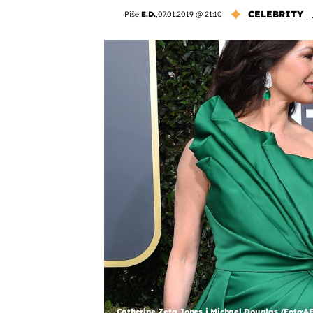
CELEBRITY
Piše
E.D.
,
07.01.2019 @ 21:10
Catherine Zeta Jones i Michael Douglas (Foto:A