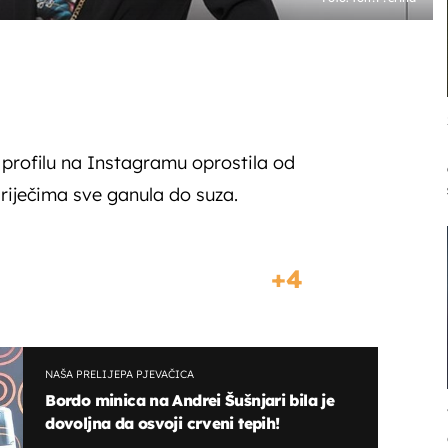
profilu na Instagramu oprostila od
m riječima sve ganula do suza.
4
NAŠA PRELIJEPA PJEVAČICA
Bordo minica na Andrei Šušnjari bila je
dovoljna da osvoji crveni tepih!