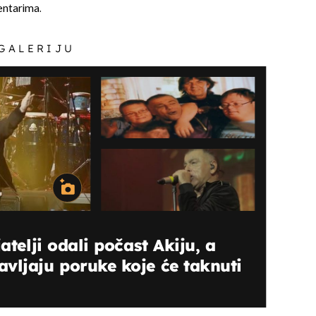
entarima.
 GALERIJU
atelji odali počast Akiju, a
vljaju poruke koje će taknuti