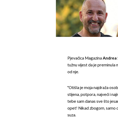
Pjevačica Magazina
Andrea 
tužnu vijest da je preminula n
od nje.
"Otišla je moja najdraža oso
stijena, potpora, najveći i naj
tebe sam danas sve što jesam
opet! Nikad zbogom, samo do
suza.