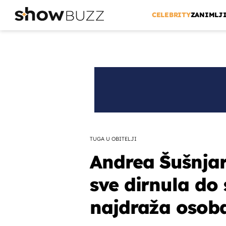
CELEBRITY
ZANIMLJ
TUGA U OBITELJI
Andrea Šušnjara
sve dirnula do 
najdraža osoba