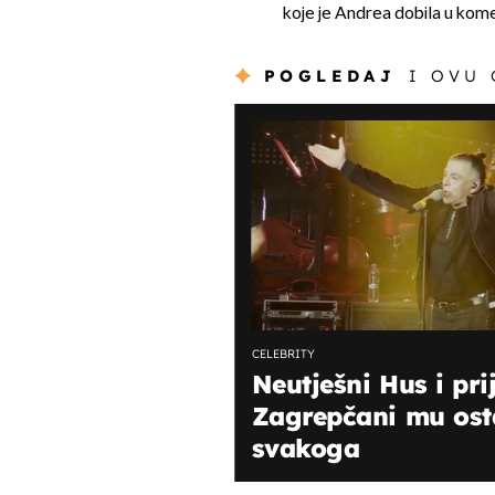
koje je Andrea dobila u kom
POGLEDAJ
I OVU
CELEBRITY
Neutješni Hus i prij
Zagrepčani mu osta
svakoga