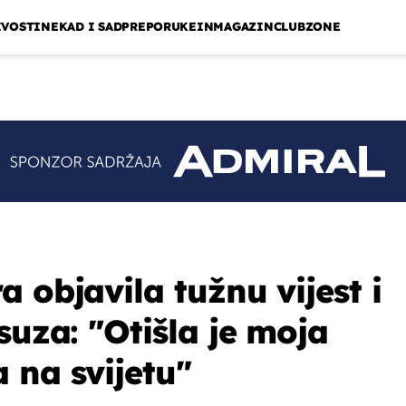
IVOSTI
NEKAD I SAD
PREPORUKE
INMAGAZIN
CLUBZONE
 objavila tužnu vijest i
suza: "Otišla je moja
 na svijetu"