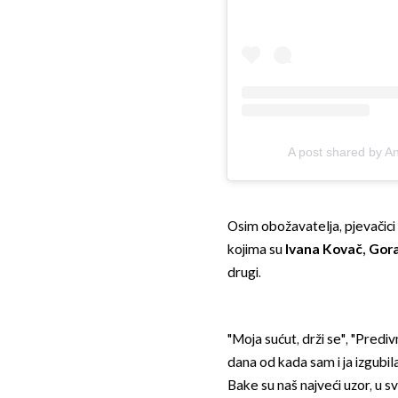
A post shared by A
Osim obožavatelja, pjevačici 
kojima su
Ivana Kovač, Gora
drugi.
"Moja sućut, drži se", "Pred
dana od kada sam i ja izgubila
Bake su naš najveći uzor, u s