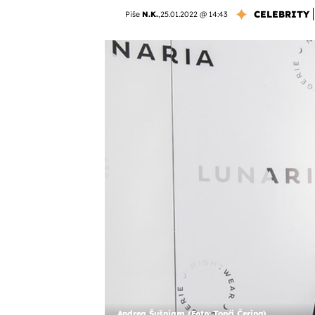
CELEBRITY
Piše
N.K.
,
25.01.2022 @ 14:43
Andrea Šušnjara (Foto: Tonći Čerina)