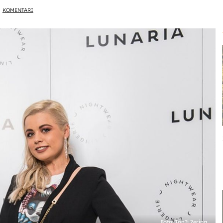
KOMENTARI
Foto: Ton?i ?erina