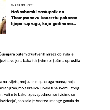
IMAJU TRI KĆERI
Naš saborski zastupnik na
Thompsonovu koncertu pokazao
lijepu suprugu, koja godinama
izbjegava javnost
Šušnjara
putem društvenih mreža objavila je
jezina voljena baka i dirljivim se riječima oprostila
ba na svijetu, moj uzor, moja druga mama, moja
iskreniji fan, moja kraljica. Hvala ti na svemu, zbog
, volim te bako! Spavaj, odmori se i vidimo se
viđenja", napisala je Andrea i mnoge ganula do