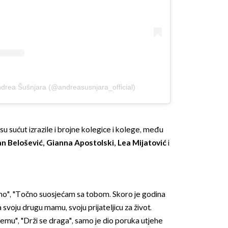
ndrea Šušnjara (@andreasusnjara_official)
su sućut izrazile i brojne kolegice i kolege, među
n Belošević, Gianna Apostolski, Lea Mijatović
i
ivno", "Točno suosjećam sa tobom. Skoro je godina
 svoju drugu mamu, svoju prijateljicu za život.
vemu", "Drži se draga", samo je dio poruka utjehe