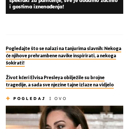
spektakl za pamćenje, sve je dodatno začinio
i gostima iznenađenja!
Pogledajte što se nalazi na tanjurima slavnih: Nekoga
će njihove prehrambene navike inspirirati, a nekoga
šokirati!
Život kćeri Elvisa Presleya obilježile su brojne
tragedije, a sada sve njezine tajne izlaze na vidjelo
POGLEDAJ
I OVO