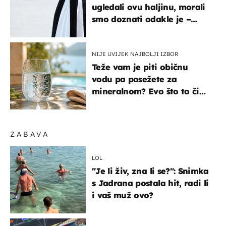
ugledali ovu haljinu, morali
smo doznati odakle je –
košta samo 18 eura
NIJE UVIJEK NAJBOLJI IZBOR
Teže vam je piti običnu
vodu pa posežete za
mineralnom? Evo što to čini
organizmu
ZABAVA
LOL
"Je li živ, zna li se?": Snimka
s Jadrana postala hit, radi li
i vaš muž ovo?