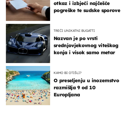
otkaz i izbjeći najčešće
pogreške te sudske sporove
TREĆI UNIKATNI BUGATTI
Nazvan je po vrsti
srednjovjekovnog viteškog
konja i visok samo metar
KAMO BI OTIŠLI?
O preseljenju u inozemstvo
razmišlja 9 od 10
Europljana