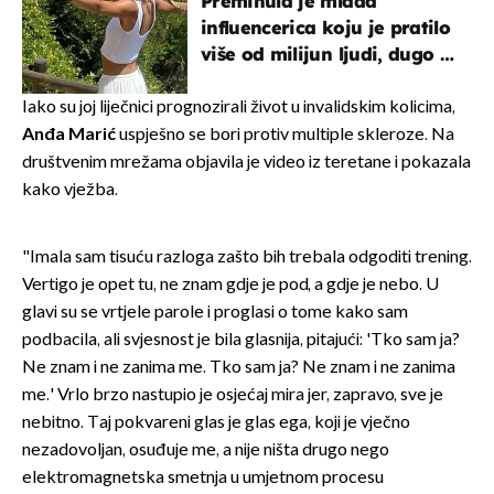
Preminula je mlada
influencerica koju je pratilo
više od milijun ljudi, dugo se
borila s opakom bolešću
Iako su joj liječnici prognozirali život u invalidskim kolicima,
Anđa
Marić
uspješno se bori protiv multiple skleroze. Na
društvenim mrežama objavila je video iz teretane i pokazala
kako vježba.
"Imala sam tisuću razloga zašto bih trebala odgoditi trening.
Vertigo je opet tu, ne znam gdje je pod, a gdje je nebo. U
glavi su se vrtjele parole i proglasi o tome kako sam
podbacila, ali svjesnost je bila glasnija, pitajući: 'Tko sam ja?
Ne znam i ne zanima me. Tko sam ja? Ne znam i ne zanima
me.' Vrlo brzo nastupio je osjećaj mira jer, zapravo, sve je
nebitno. Taj pokvareni glas je glas ega, koji je vječno
nezadovoljan, osuđuje me, a nije ništa drugo nego
elektromagnetska smetnja u umjetnom procesu