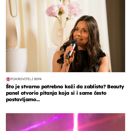
moda & ljepota
POKROVITELJ BIPA
Što je stvarno potrebno koži da zablista? Beauty
panel otvorio pitanja koja si i same često
postavljamo...
kultura & zabava