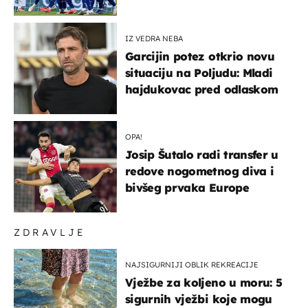
država
IZ VEDRA NEBA
Garcijin potez otkrio novu
situaciju na Poljudu: Mladi
hajdukovac pred odlaskom
OPA!
Josip Šutalo radi transfer u
redove nogometnog diva i
bivšeg prvaka Europe
ZDRAVLJE
NAJSIGURNIJI OBLIK REKREACIJE
Vježbe za koljeno u moru: 5
sigurnih vježbi koje mogu