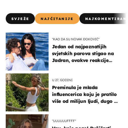
SVJEŽE
NAJČITANIJE
NAJKOMENTIRAN
"KAO DA SU NOVAK ĐOKOVIĆ"
Jedan od najpoznatijih
svjetskih parova stigao na
Jadran, ovakve reakcije
vjerojatno nisu očekivali
U 27. GODINI
Preminula je mlada
influencerica koju je pratilo
više od milijun ljudi, dugo se
borila s opakom bolešću
"UUUUUUFFFF"