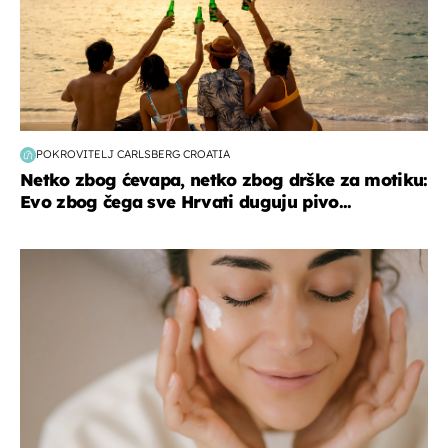
POKROVITELJ CARLSBERG CROATIA
Netko zbog ćevapa, netko zbog drške za motiku:
Evo zbog čega sve Hrvati duguju pivo...
moda & ljepota