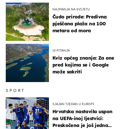
NAJMANJA NA SVIJETU
Čudo prirode: Predivna
pješčana plaža na 100
metara od mora
15 PITANJA
Kviz općeg znanja: Za one
pred kojima se i Google
može sakriti
SPORT
SJAJAN TJEDAN U EUROPI
Hrvatska nastavila uspon
na UEFA-inoj ljestvici:
Preskočena je još jedna