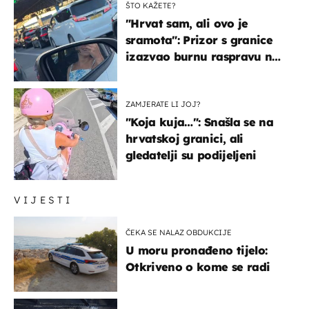
ŠTO KAŽETE?
"Hrvat sam, ali ovo je
sramota": Prizor s granice
izazvao burnu raspravu na
društvenim mrežama
ZAMJERATE LI JOJ?
"Koja kuja…": Snašla se na
hrvatskoj granici, ali
gledatelji su podijeljeni
VIJESTI
ČEKA SE NALAZ OBDUKCIJE
U moru pronađeno tijelo:
Otkriveno o kome se radi