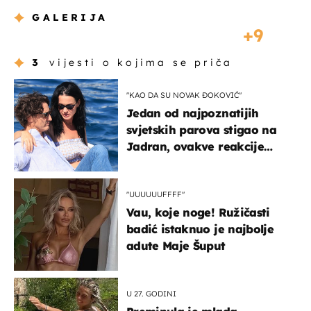
GALERIJA
9
3
vijesti o kojima se priča
"KAO DA SU NOVAK ĐOKOVIĆ"
Jedan od najpoznatijih
svjetskih parova stigao na
Jadran, ovakve reakcije
vjerojatno nisu očekivali
"UUUUUUFFFF"
Vau, koje noge! Ružičasti
badić istaknuo je najbolje
adute Maje Šuput
U 27. GODINI