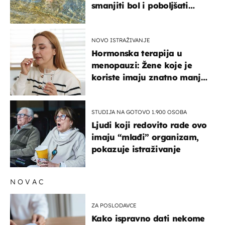
smanjiti bol i poboljšati
pokretljivost
NOVO ISTRAŽIVANJE
Hormonska terapija u
menopauzi: Žene koje je
koriste imaju znatno manji
rizik od ovoga
STUDIJA NA GOTOVO 1.900 OSOBA
Ljudi koji redovito rade ovo
imaju “mlađi” organizam,
pokazuje istraživanje
NOVAC
ZA POSLODAVCE
Kako ispravno dati nekome