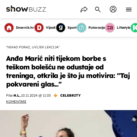
Dnevnik.hr
Vijesti
Sport
Putovanja
Lifestyle
''NIKAD PORAZ, UVIJEK LEKCIJA''
Anđa Marić niti tijekom borbe s
teškom bolešću ne odustaje od
treninga, otkrila je što ju motivira: ''Taj
pokvareni glas...''
Piše
H.L.
,
10.11.2024 @ 11:03
CELEBRITY
KOMENTARI
OMOGUĆI OBAVIJESTI