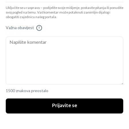
Uključite se u raspravu – podijelite svoje mišljenje, postavite pitanja ili ponudite
svoj pogled na temu. Vaš komentar može potaknuti zanimljiv dijalog i
obogatiti zajednicu našeg portala.
Važna obavijest
!
1500 znakova preostalo
Prijavite se