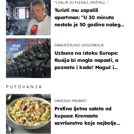
"I DALJE SU PLESALI, VRIŠTALI..."
Turisti mu zapalili
apartman: "U 30 minuta
nestalo je 50 godina našeg
života, supruga i ja ne
možemo oka sklopiti"
OBAVJEŠTAJNO UPOZORENJE
Uzbuna na istoku Europe:
Rusija bi mogla napasti, a
poznato i kada! Moguć i
kopneni upad u članicu
NATO-a
PUTOVANJA
OBVEZNO PROBATI!
Prefina ljetna salata od
kupusa: Kremasto
savršenstvo koje najbolje
paše uz pečeno meso