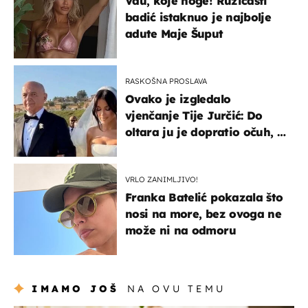
Vau, koje noge! Ružičasti
badić istaknuo je najbolje
adute Maje Šuput
RASKOŠNA PROSLAVA
Ovako je izgledalo
vjenčanje Tije Jurčić: Do
oltara ju je dopratio očuh, a
slavilo se uz Olivera i Rozgu
VRLO ZANIMLJIVO!
Franka Batelić pokazala što
nosi na more, bez ovoga ne
može ni na odmoru
IMAMO JOŠ
NA OVU TEMU