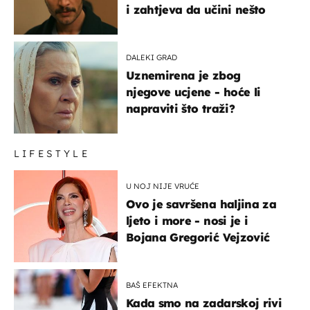
i zahtjeva da učini nešto
DALEKI GRAD
Uznemirena je zbog
njegove ucjene - hoće li
napraviti što traži?
LIFESTYLE
U NOJ NIJE VRUĆE
Ovo je savršena haljina za
ljeto i more - nosi je i
Bojana Gregorić Vejzović
BAŠ EFEKTNA
Kada smo na zadarskoj rivi