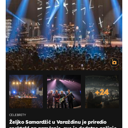
+
24
CELEBRITY
Željko Samardžić u Varaždinu je priredio