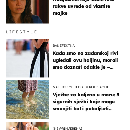
takve uvrede od vlastite
majke
LIFESTYLE
BAŠ EFEKTNA
Kada smo na zadarskoj rivi
ugledali ovu haljinu, morali
smo doznati odakle je –
košta samo 18 eura
NAJSIGURNIJI OBLIK REKREACIJE
Vježbe za koljeno u moru: 5
sigurnih vježbi koje mogu
smanjiti bol i poboljšati
pokretljivost
(NE)PRIMJERENA?