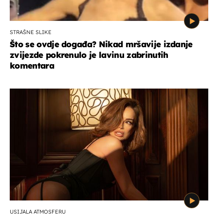
STRAŠNE SLIKE
Što se ovdje događa? Nikad mršavije izdanje
zvijezde pokrenulo je lavinu zabrinutih
komentara
USIJALA ATMOSFERU