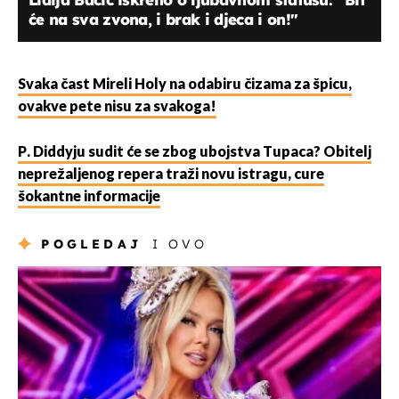
će na sva zvona, i brak i djeca i on!''
Svaka čast Mireli Holy na odabiru čizama za špicu,
ovakve pete nisu za svakoga!
P. Diddyju sudit će se zbog ubojstva Tupaca? Obitelj
neprežaljenog repera traži novu istragu, cure
šokantne informacije
POGLEDAJ
I OVO