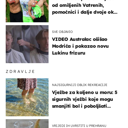
od omiljenih Vatrenih,
pomoćnici i dalje dvoje oko
ponude
SVE OBJAVIO
VIDEO Australac ošišao
Modrića i pokazao novu
Lukinu frizuru
ZDRAVLJE
NAJSIGURNIJI OBLIK REKREACIJE
Vježbe za koljeno u moru: 5
sigurnih vježbi koje mogu
smanjiti bol i poboljšati
pokretljivost
VRIJEDI IH UVRSTITI U PREHRANU