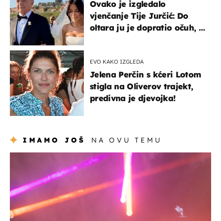
Ovako je izgledalo
vjenčanje Tije Jurčić: Do
oltara ju je dopratio očuh, a
slavilo se uz Olivera i Rozgu
EVO KAKO IZGLEDA
Jelena Perčin s kćeri Lotom
stigla na Oliverov trajekt,
predivna je djevojka!
IMAMO JOŠ
NA OVU TEMU
kultura & zabava