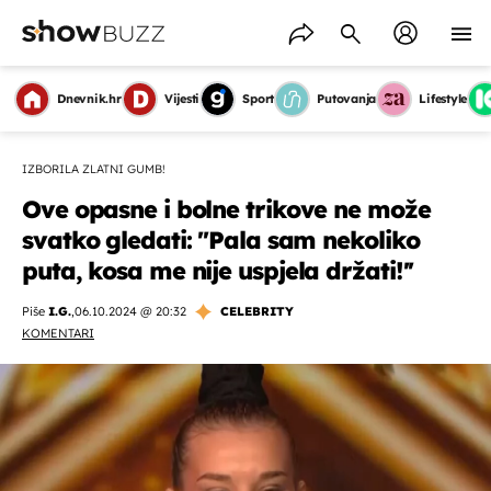
Dnevnik.hr
Vijesti
Sport
Putovanja
Lifestyle
IZBORILA ZLATNI GUMB!
Ove opasne i bolne trikove ne može
svatko gledati: ''Pala sam nekoliko
puta, kosa me nije uspjela držati!''
Piše
I.G.
,
06.10.2024 @ 20:32
CELEBRITY
KOMENTARI
OMOGUĆI OBAVIJESTI