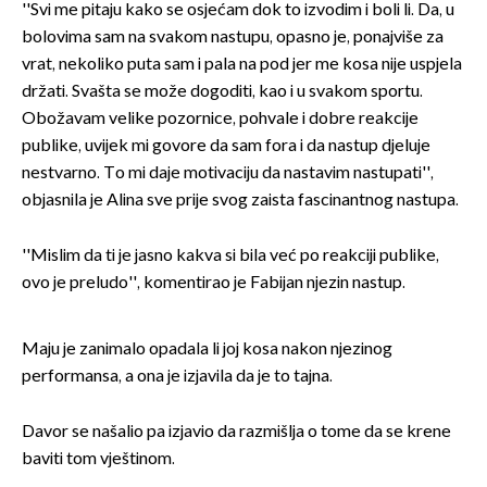
''Svi me pitaju kako se osjećam dok to izvodim i boli li. Da, u
bolovima sam na svakom nastupu, opasno je, ponajviše za
vrat, nekoliko puta sam i pala na pod jer me kosa nije uspjela
držati. Svašta se može dogoditi, kao i u svakom sportu.
Obožavam velike pozornice, pohvale i dobre reakcije
publike, uvijek mi govore da sam fora i da nastup djeluje
nestvarno. To mi daje motivaciju da nastavim nastupati'',
objasnila je Alina sve prije svog zaista fascinantnog nastupa.
''Mislim da ti je jasno kakva si bila već po reakciji publike,
ovo je preludo'', komentirao je Fabijan njezin nastup.
Maju je zanimalo opadala li joj kosa nakon njezinog
performansa, a ona je izjavila da je to tajna.
Davor se našalio pa izjavio da razmišlja o tome da se krene
baviti tom vještinom.