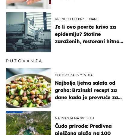
KRENULO OD BRZE HRANE
Je li ovo povrće krivo za
epidemiju? Stotine
zaraženih, restorani hitno
povukli proizvod
PUTOVANJA
GOTOVO ZA 15 MINUTA
Najbolja ljetna salata od
graha: Brzinski recept za
dane kada je prevruće za
kuhanje
NAJMANJA NA SVIJETU
Čudo prirode: Predivna
pješčana plaža na 100