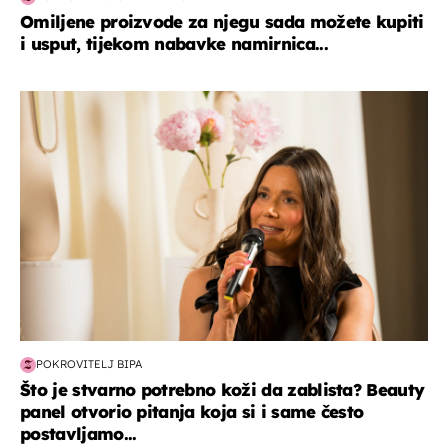
Omiljene proizvode za njegu sada možete kupiti
i usput, tijekom nabavke namirnica...
moda & ljepota
POKROVITELJ BIPA
Što je stvarno potrebno koži da zablista? Beauty
panel otvorio pitanja koja si i same često
postavljamo...