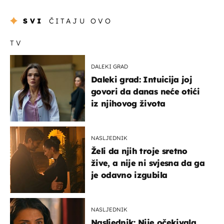
SVI
ČITAJU OVO
TV
DALEKI GRAD
Daleki grad: Intuicija joj
govori da danas neće otići
iz njihovog života
NASLJEDNIK
Želi da njih troje sretno
žive, a nije ni svjesna da ga
je odavno izgubila
NASLJEDNIK
Nasljednik: Nije očekivala