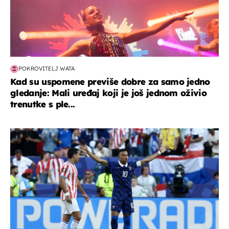
POKROVITELJ WATA
Kad su uspomene previše dobre za samo jedno
gledanje: Mali uređaj koji je još jednom oživio
trenutke s ple...
svjetsko prvenstvo 2026