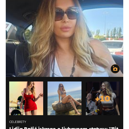
+
10
CELEBRITY
Lidija Bačić iskreno o ljubavnom statusu: ''Bit