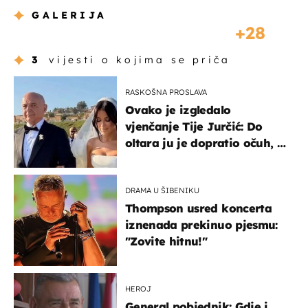
GALERIJA
28
3
vijesti o kojima se priča
RASKOŠNA PROSLAVA
Ovako je izgledalo
vjenčanje Tije Jurčić: Do
oltara ju je dopratio očuh, a
slavilo se uz Olivera i Rozgu
DRAMA U ŠIBENIKU
Thompson usred koncerta
iznenada prekinuo pjesmu:
"Zovite hitnu!"
HEROJ
General pobjednik: Gdje i