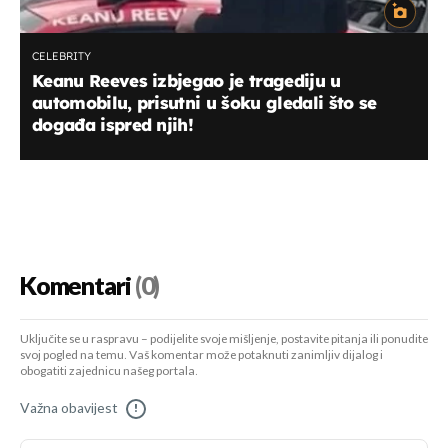
CELEBRITY
Keanu Reeves izbjegao je tragediju u
automobilu, prisutni u šoku gledali što se
događa ispred njih!
Komentari
(0)
Uključite se u raspravu – podijelite svoje mišljenje, postavite pitanja ili ponudite
svoj pogled na temu. Vaš komentar može potaknuti zanimljiv dijalog i
obogatiti zajednicu našeg portala.
Važna obavijest
!