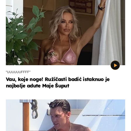
"UUUUUUFFFF"
Vau, koje noge! Ružičasti badić istaknuo je
najbolje adute Maje Šuput