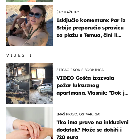
ŠTO KAŽETE?
Isključio komentare: Par iz
Srbije preporučio spravicu
za plažu s Temua, čini li
vam se ovo sigurnim?
VIJESTI
STIGAO I ŠOK S BOOKINGA
VIDEO Gošća izazvala
požar luksuznog
apartmana. Vlasnik: "Dok je
gorjelo, smijali su se, pili i
pokazivali mi srednji prst"
IMAŠ PRAVO, OSTVARI GA!
Tko ima pravo na inkluzivni
dodatak? Može se dobiti i
720 eura