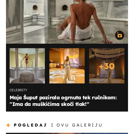
+
30
CELEBRITY
Maja Šuput pozirala ogrnuta tek ručnikom:
''Ima da muškićima skoči tlak!''
POGLEDAJ
I OVU GALERIJU