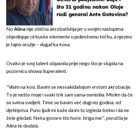
što 31 godinu nakon Oluje
radi general Ante Gotovina?
No
Alina
nije obična akrobatkinja jer u svojim nastupima
objedinjuje cirkuske elemente u jedinstvenu točku, a njezino
je tajno oružje – dugačka kosa.
Ovako je svoj talent objasnila prije nego što je stupila na
pozornicu showa Superalent.
''Visim na kosi. Bavim se nesvakidašnjom vrstom akrobacije.
To je nešto moje i svaki trik sam sama osmislila. Mislim da će
se svima svidjeti. Time se bavim već dugi niz godina, od
djetinjstva. Puno ljudi mi kaže da im to izgleda bolno i da ne
žele gledati. Neka govore što hoće, briga me'', poručila je
Alina te dodala.