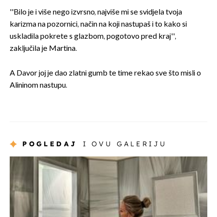
''Bilo je i više nego izvrsno, najviše mi se svidjela tvoja
karizma na pozornici, način na koji nastupaš i to kako si
uskladila pokrete s glazbom, pogotovo pred kraj'',
zaključila je Martina.
A Davor joj je dao zlatni gumb te time rekao sve što misli o
Alininom nastupu.
POGLEDAJ
I OVU GALERIJU