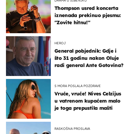
DRAMA U ŠIBENIKU
Thompson usred koncerta
iznenada prekinuo pjesmu:
"Zovite hitnu!"
HEROJ
General pobjednik: Gdje i
što 31 godinu nakon Oluje
radi general Ante Gotovina?
S MORA POSLALA POZDRAVE
Vruće, vruće! Nives Celzijus
u vatrenom kupaćem malo
je toga prepustila mašti
RASKOŠNA PROSLAVA