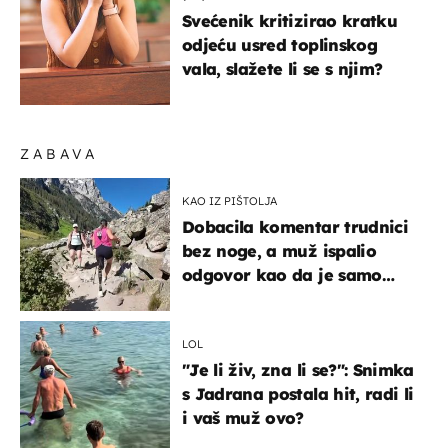
Svećenik kritizirao kratku
odjeću usred toplinskog
vala, slažete li se s njim?
ZABAVA
KAO IZ PIŠTOLJA
Dobacila komentar trudnici
bez noge, a muž ispalio
odgovor kao da je samo
čekao…
LOL
"Je li živ, zna li se?": Snimka
s Jadrana postala hit, radi li
i vaš muž ovo?