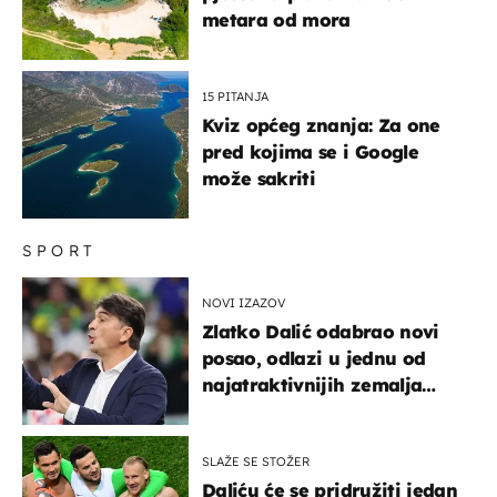
metara od mora
15 PITANJA
Kviz općeg znanja: Za one
pred kojima se i Google
može sakriti
SPORT
NOVI IZAZOV
Zlatko Dalić odabrao novi
posao, odlazi u jednu od
najatraktivnijih zemalja
svijeta
SLAŽE SE STOŽER
Daliću će se pridružiti jedan