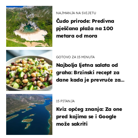
NAJMANJA NA SVIJETU
Čudo prirode: Predivna
pješčana plaža na 100
metara od mora
GOTOVO ZA 15 MINUTA
Najbolja ljetna salata od
graha: Brzinski recept za
dane kada je prevruće za
kuhanje
15 PITANJA
Kviz općeg znanja: Za one
pred kojima se i Google
može sakriti