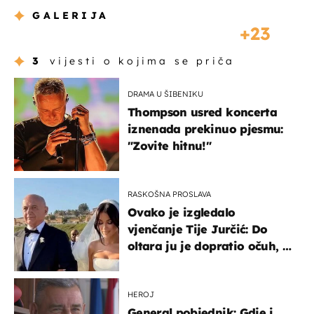
GALERIJA
23
3
vijesti o kojima se priča
DRAMA U ŠIBENIKU
Thompson usred koncerta
iznenada prekinuo pjesmu:
"Zovite hitnu!"
RASKOŠNA PROSLAVA
Ovako je izgledalo
vjenčanje Tije Jurčić: Do
oltara ju je dopratio očuh, a
slavilo se uz Olivera i Rozgu
HEROJ
General pobjednik: Gdje i