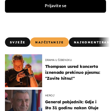
Prijavite se
SVJEŽE
NAJČITANIJE
NAJKOMENTIRAN
DRAMA U ŠIBENIKU
Thompson usred koncerta
iznenada prekinuo pjesmu:
"Zovite hitnu!"
HEROJ
General pobjednik: Gdje i
što 31 godinu nakon Oluje