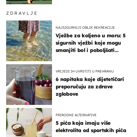
ZDRAVLJE
NAJSIGURNIJI OBLIK REKREACIJE
Vježbe za koljeno u moru: 5
sigurnih vježbi koje mogu
smanjiti bol i poboljšati
pokretljivost
VRIJEDI IH UVRSTITI U PREHRANU
6 napitaka koje dijetetičari
preporučuju za zdrave
zglobove
PRIRODNE ALTERNATIVE
5 pića koja imaju više
elektrolita od sportskih pića