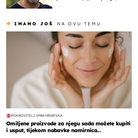
koja godinama izbjegava
javnost
IMAMO JOŠ
NA OVU TEMU
moda & ljepota
POKROVITELJ SPAR HRVATSKA
Omiljene proizvode za njegu sada možete kupiti
i usput, tijekom nabavke namirnica...