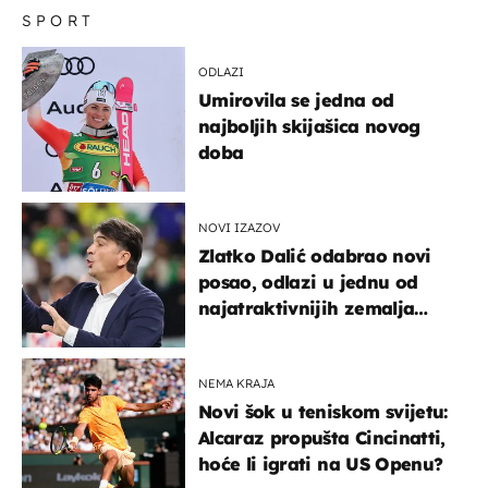
SPORT
ODLAZI
Umirovila se jedna od
najboljih skijašica novog
doba
NOVI IZAZOV
Zlatko Dalić odabrao novi
posao, odlazi u jednu od
najatraktivnijih zemalja
svijeta
NEMA KRAJA
Novi šok u teniskom svijetu:
Alcaraz propušta Cincinatti,
hoće li igrati na US Openu?