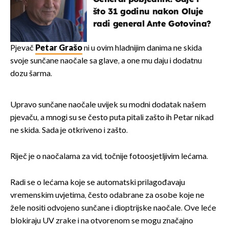
što 31 godinu nakon Oluje
radi general Ante Gotovina?
Pjevač
Petar Grašo
ni u ovim hladnijim danima ne skida
svoje sunčane naočale sa glave, a one mu daju i dodatnu
dozu šarma.
Upravo sunčane naočale uvijek su modni dodatak našem
pjevaču, a mnogi su se često puta pitali zašto ih Petar nikad
ne skida. Sada je otkriveno i zašto.
Riječ je o naočalama za vid, točnije fotoosjetljivim lećama.
Radi se o lećama koje se automatski prilagođavaju
vremenskim uvjetima, često odabrane za osobe koje ne
žele nositi odvojeno sunčane i dioptrijske naočale. Ove leće
blokiraju UV zrake i na otvorenom se mogu značajno