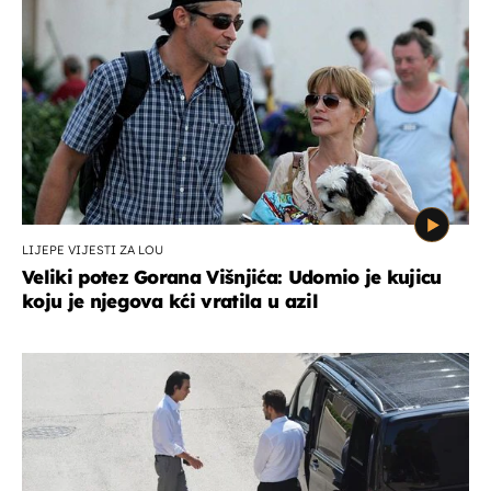
LIJEPE VIJESTI ZA LOU
Veliki potez Gorana Višnjića: Udomio je kujicu
koju je njegova kći vratila u azil