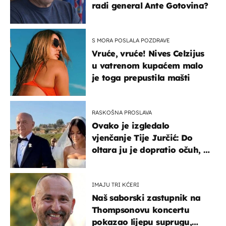
radi general Ante Gotovina?
S MORA POSLALA POZDRAVE
Vruće, vruće! Nives Celzijus
u vatrenom kupaćem malo
je toga prepustila mašti
RASKOŠNA PROSLAVA
Ovako je izgledalo
vjenčanje Tije Jurčić: Do
oltara ju je dopratio očuh, a
slavilo se uz Olivera i Rozgu
IMAJU TRI KĆERI
Naš saborski zastupnik na
Thompsonovu koncertu
pokazao lijepu suprugu,