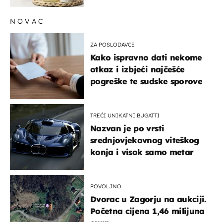
NOVAC
ZA POSLODAVCE
Kako ispravno dati nekome
otkaz i izbjeći najčešće
pogreške te sudske sporove
TREĆI UNIKATNI BUGATTI
Nazvan je po vrsti
srednjovjekovnog viteškog
konja i visok samo metar
POVOLJNO
Dvorac u Zagorju na aukciji.
Početna cijena 1,46 milijuna