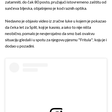
zatamniti, do čak 80 posto, pružajući istovremeno zaštitu od
sunčeva bljeska, objašnjeno je kod raznih optika.
Nedavno je objavio video iz zračne luke u kojem je pokazao
da čeka let za Split, koji je kasnio, a iako to nije ništa
neobično, pomalo je nevjerojatno da smo baš ovakvu
situaciju gledali i u spotu za njegovu pjesmu "Fritula", koju je i
dodao u pozadini.