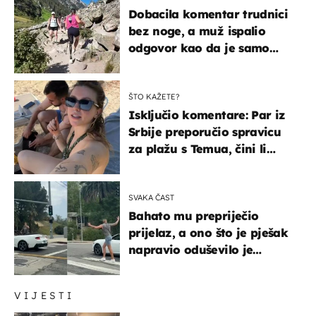
Dobacila komentar trudnici
bez noge, a muž ispalio
odgovor kao da je samo
čekao…
ŠTO KAŽETE?
Isključio komentare: Par iz
Srbije preporučio spravicu
za plažu s Temua, čini li
vam se ovo sigurnim?
SVAKA ČAST
Bahato mu prepriječio
prijelaz, a ono što je pješak
napravio oduševilo je
društvene mreže
VIJESTI