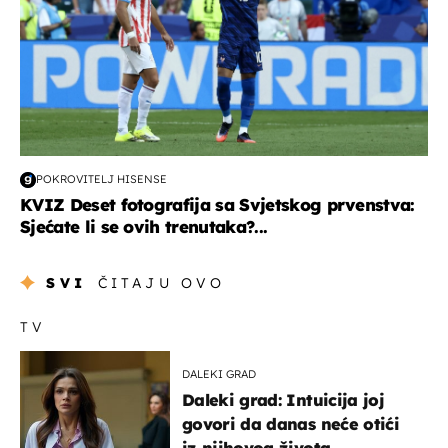
POKROVITELJ HISENSE
KVIZ Deset fotografija sa Svjetskog prvenstva:
Sjećate li se ovih trenutaka?...
SVI
ČITAJU OVO
TV
DALEKI GRAD
Daleki grad: Intuicija joj
govori da danas neće otići
iz njihovog života