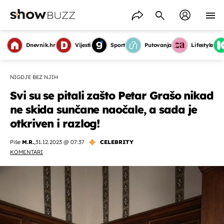
Dnevnik.hr
Vijesti
Sport
Putovanja
Lifestyle
NIGDJE BEZ NJIH
Svi su se pitali zašto Petar Grašo nikad
ne skida sunčane naočale, a sada je
otkriven i razlog!
Piše
M.R.
,
31.12.2023 @ 07:37
CELEBRITY
KOMENTARI
OMOGUĆI OBAVIJESTI