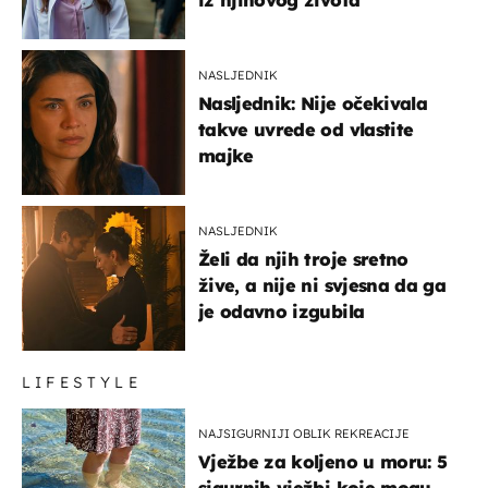
NASLJEDNIK
Nasljednik: Nije očekivala
takve uvrede od vlastite
majke
NASLJEDNIK
Želi da njih troje sretno
žive, a nije ni svjesna da ga
je odavno izgubila
LIFESTYLE
NAJSIGURNIJI OBLIK REKREACIJE
Vježbe za koljeno u moru: 5
sigurnih vježbi koje mogu