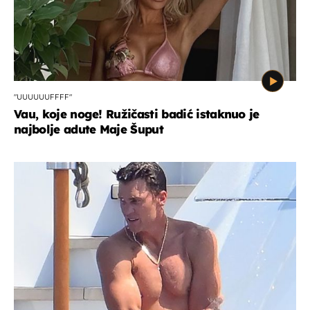
"UUUUUUFFFF"
Vau, koje noge! Ružičasti badić istaknuo je
najbolje adute Maje Šuput