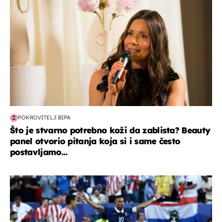
POKROVITELJ BIPA
Što je stvarno potrebno koži da zablista? Beauty
panel otvorio pitanja koja si i same često
postavljamo...
svjetsko prvenstvo 2026