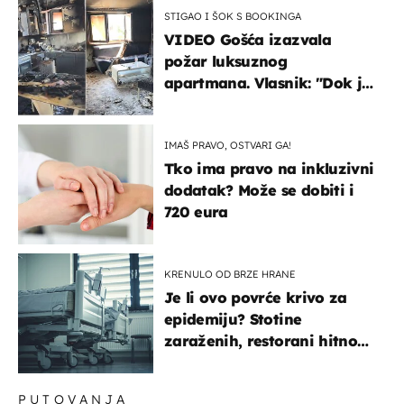
STIGAO I ŠOK S BOOKINGA
VIDEO Gošća izazvala
požar luksuznog
apartmana. Vlasnik: "Dok je
gorjelo, smijali su se, pili i
pokazivali mi srednji prst"
IMAŠ PRAVO, OSTVARI GA!
Tko ima pravo na inkluzivni
dodatak? Može se dobiti i
720 eura
KRENULO OD BRZE HRANE
Je li ovo povrće krivo za
epidemiju? Stotine
zaraženih, restorani hitno
povukli proizvod
PUTOVANJA