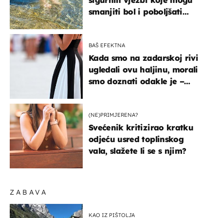
smanjiti bol i poboljšati
pokretljivost
BAŠ EFEKTNA
Kada smo na zadarskoj rivi
ugledali ovu haljinu, morali
smo doznati odakle je –
košta samo 18 eura
(NE)PRIMJERENA?
Svećenik kritizirao kratku
odjeću usred toplinskog
vala, slažete li se s njim?
ZABAVA
KAO IZ PIŠTOLJA