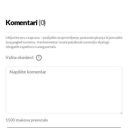
Komentari
(0)
Uključite se u raspravu – podijelite svoje mišljenje, postavite pitanja ili ponudite
svoj pogled na temu. Vaš komentar može potaknuti zanimljiv dijalog i
obogatiti zajednicu našeg portala.
Važna obavijest
!
1500 znakova preostalo