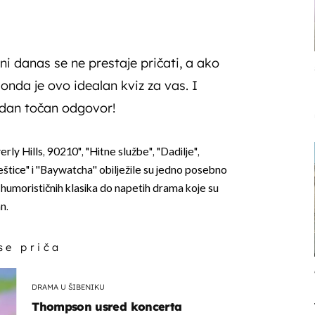
 ni danas se ne prestaje pričati, a ako
 onda je ovo idealan kviz za vas. I
edan točan odgovor!
erly Hills, 90210", "Hitne službe", "Dadilje",
eštice" i ''Baywatcha'' obilježile su jedno posebno
humorističnih klasika do napetih drama koje su
an.
 se priča
DRAMA U ŠIBENIKU
Thompson usred koncerta