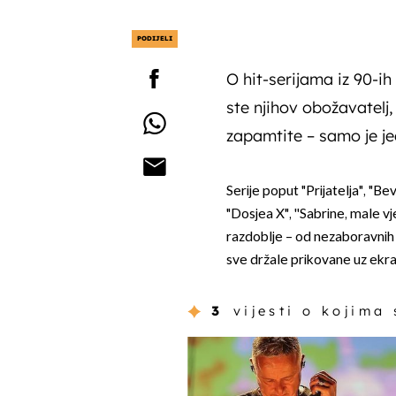
PODIJELI
O hit-serijama iz 90-ih
ste njihov obožavatelj,
zapamtite – samo je j
Serije poput "Prijatelja", "Bev
"Dosjea X", ''Sabrine, male vj
razdoblje – od nezaboravnih 
sve držale prikovane uz ekr
3
vijesti o kojima