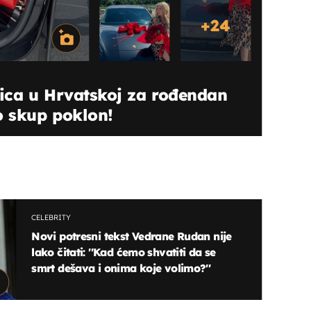
+
24
nica u Hrvatskoj za rođendan
o skup poklon!
CELEBRITY
Novi potresni tekst Vedrane Rudan nije
lako čitati: ''Kad ćemo shvatiti da se
smrt dešava i onima koje volimo?''