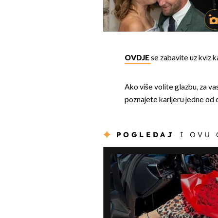
OVDJE
se zabavite uz kviz 
Ako više volite glazbu, za va
poznajete karijeru jedne od 
POGLEDAJ
I OVU