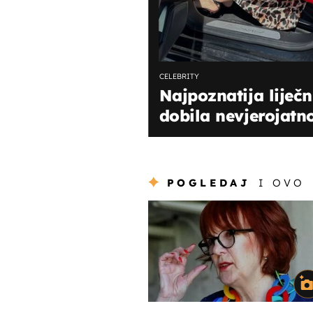
CELEBRITY
Najpoznatija liječ
dobila nevjerojatn
POGLEDAJ
I OVO