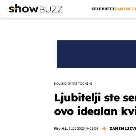
CELEBRITY
ZANIMLJ
KOLIKO IMATE TOČNIH?
Ljubitelji ste s
ovo idealan kvi
ZANIMLJIV
Piše
H.L.
,
21.05.2025 @ 08:04