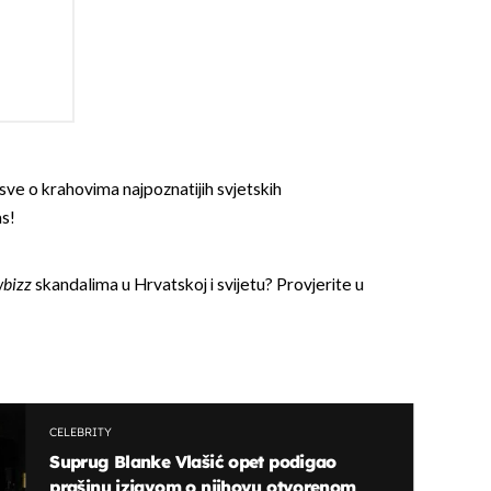
sve o krahovima najpoznatijih svjetskih
OMOGUĆI OBAVIJESTI
as!
wbizz
skandalima u Hrvatskoj i svijetu? Provjerite u
CELEBRITY
Suprug Blanke Vlašić opet podigao
prašinu izjavom o njihovu otvorenom