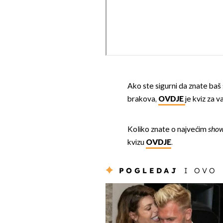
Ako ste sigurni da znate baš 
brakova,
OVDJE
je kviz za v
Koliko znate o najvećim
sho
kvizu
OVDJE
.
POGLEDAJ
I OVO