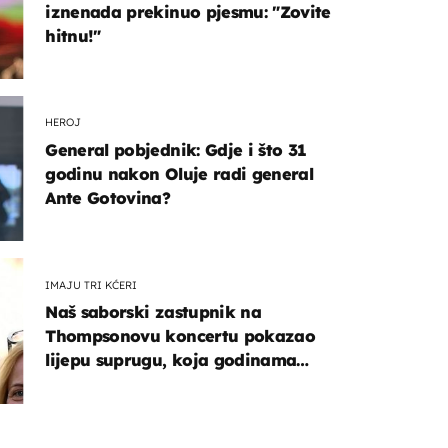
iznenada prekinuo pjesmu: "Zovite
hitnu!"
HEROJ
General pobjednik: Gdje i što 31
godinu nakon Oluje radi general
Ante Gotovina?
IMAJU TRI KĆERI
Naš saborski zastupnik na
Thompsonovu koncertu pokazao
lijepu suprugu, koja godinama
izbjegava javnost