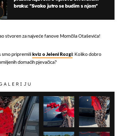
braku: ''Svako jutro se budim s njom''
kao stvoren za najveće fanove Momčila Otaševića!
s smo pripremili
kviz o Jeleni Rozgi
: Koliko dobro
omiljenih domaćih pjevačica?
 GALERIJU