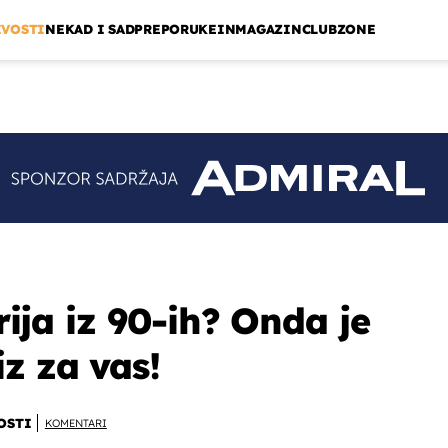
IVOSTI
NEKAD I SAD
PREPORUKE
INMAGAZIN
CLUBZONE
erija iz 90-ih? Onda je
z za vas!
OSTI
KOMENTARI