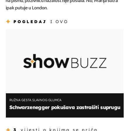
na pismu, pozivnicu nažalost nije poslala. No, Marija sutra
ipak putuje u London.
POGLEDAJ
I OVO
RUŽNA GESTA SLAVNOG GLUMCA
Schwarzenegger pokušava zastrašiti suprugu
3
vijesti o kojima se priča