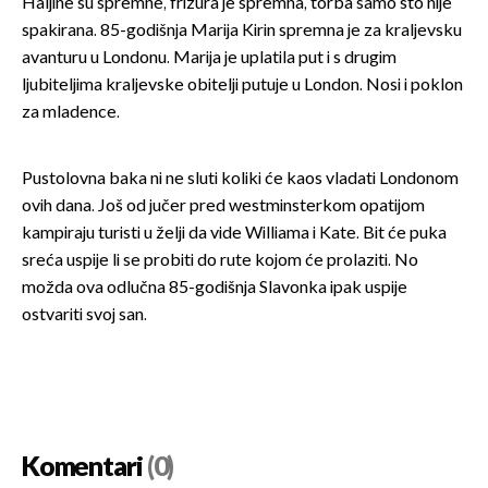
Haljine su spremne, frizura je spremna, torba samo što nije
spakirana. 85-godišnja Marija Kirin spremna je za kraljevsku
avanturu u Londonu. Marija je uplatila put i s drugim
ljubiteljima kraljevske obitelji putuje u London. Nosi i poklon
za mladence.
Pustolovna baka ni ne sluti koliki će kaos vladati Londonom
ovih dana. Još od jučer pred westminsterkom opatijom
kampiraju turisti u želji da vide Williama i Kate. Bit će puka
sreća uspije li se probiti do rute kojom će prolaziti. No
možda ova odlučna 85-godišnja Slavonka ipak uspije
ostvariti svoj san.
Komentari
(0)