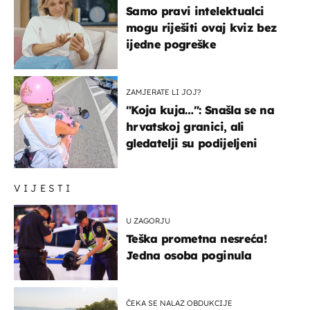
Samo pravi intelektualci
mogu riješiti ovaj kviz bez
ijedne pogreške
ZAMJERATE LI JOJ?
"Koja kuja…": Snašla se na
hrvatskoj granici, ali
gledatelji su podijeljeni
VIJESTI
U ZAGORJU
Teška prometna nesreća!
Jedna osoba poginula
ČEKA SE NALAZ OBDUKCIJE