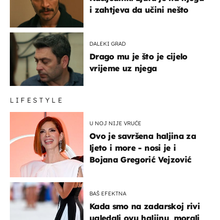
i zahtjeva da učini nešto
DALEKI GRAD
Drago mu je što je cijelo
vrijeme uz njega
LIFESTYLE
U NOJ NIJE VRUĆE
Ovo je savršena haljina za
ljeto i more - nosi je i
Bojana Gregorić Vejzović
BAŠ EFEKTNA
Kada smo na zadarskoj rivi
ugledali ovu haljinu, morali