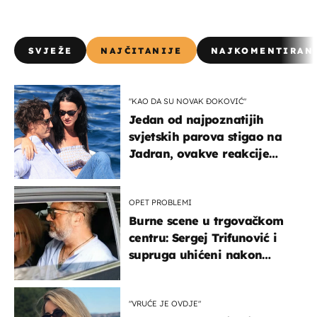
SVJEŽE
NAJČITANIJE
NAJKOMENTIRAN
"KAO DA SU NOVAK ĐOKOVIĆ"
Jedan od najpoznatijih
svjetskih parova stigao na
Jadran, ovakve reakcije
vjerojatno nisu očekivali
OPET PROBLEMI
Burne scene u trgovačkom
centru: Sergej Trifunović i
supruga uhićeni nakon
svađe!
"VRUĆE JE OVDJE"