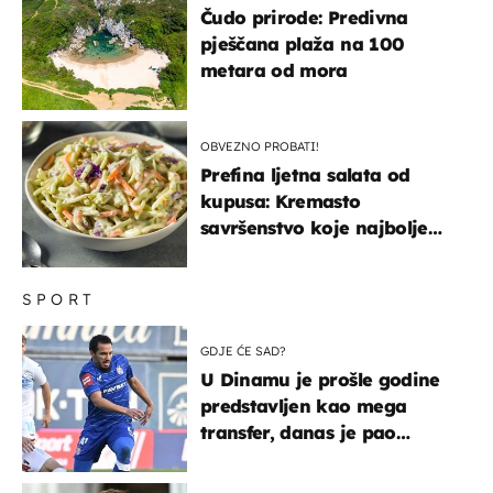
Čudo prirode: Predivna
pješčana plaža na 100
metara od mora
OBVEZNO PROBATI!
Prefina ljetna salata od
kupusa: Kremasto
savršenstvo koje najbolje
paše uz pečeno meso
SPORT
GDJE ĆE SAD?
U Dinamu je prošle godine
predstavljen kao mega
transfer, danas je pao
najniže u karijeri