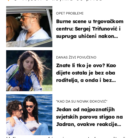
OPET PROBLEMI
Burne scene u trgovačkom
centru: Sergej Trifunović i
supruga uhićeni nakon
svađe!
DANAS ŽIVI POVUČENO
Znate li tko je ovo? Kao
dijete ostala je bez oba
roditelja, a onda i bez
milijuna koje je trebala
naslijediti
"KAO DA SU NOVAK ĐOKOVIĆ"
Jedan od najpoznatijih
svjetskih parova stigao na
Jadran, ovakve reakcije
vjerojatno nisu očekivali