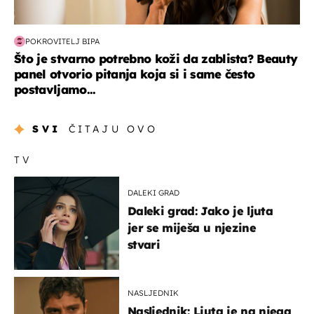
POKROVITELJ BIPA
Što je stvarno potrebno koži da zablista? Beauty
panel otvorio pitanja koja si i same često
postavljamo...
SVI
ČITAJU OVO
TV
DALEKI GRAD
Daleki grad: Jako je ljuta
jer se miješa u njezine
stvari
NASLJEDNIK
Nasljednik: Ljuta je na njega