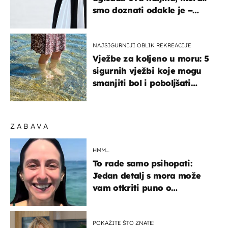
smo doznati odakle je –
košta samo 18 eura
NAJSIGURNIJI OBLIK REKREACIJE
Vježbe za koljeno u moru: 5
sigurnih vježbi koje mogu
smanjiti bol i poboljšati
pokretljivost
ZABAVA
HMM…
To rade samo psihopati:
Jedan detalj s mora može
vam otkriti puno o
prijateljima
POKAŽITE ŠTO ZNATE!