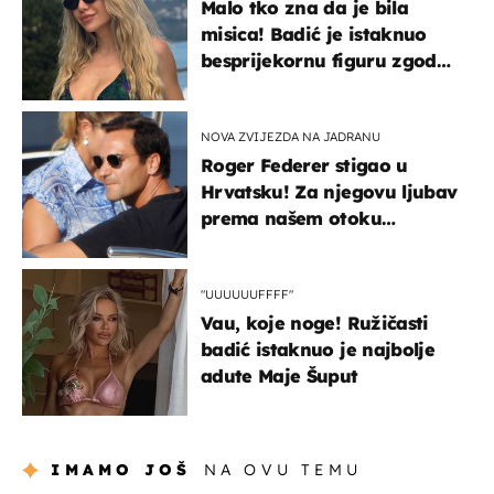
Malo tko zna da je bila
misica! Badić je istaknuo
besprijekornu figuru zgodne
voditeljice
NOVA ZVIJEZDA NA JADRANU
Roger Federer stigao u
Hrvatsku! Za njegovu ljubav
prema našem otoku
zaslužan je jedan poznati
Hrvat
"UUUUUUFFFF"
Vau, koje noge! Ružičasti
badić istaknuo je najbolje
adute Maje Šuput
IMAMO JOŠ
NA OVU TEMU