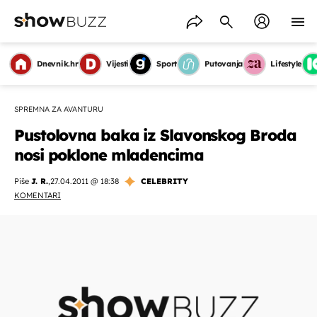
Dnevnik.hr
Vijesti
Sport
Putovanja
Lifestyle
SPREMNA ZA AVANTURU
Pustolovna baka iz Slavonskog Broda
nosi poklone mladencima
Piše
J. R.
,
27.04.2011 @ 18:38
CELEBRITY
KOMENTARI
OMOGUĆI OBAVIJESTI