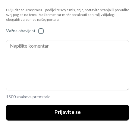
Uključite se u raspravu – podijelite svoje mišljenje, postavite pitanja ili ponudite
svoj pogled na temu. Vaš komentar može potaknuti zanimljiv dijalog i
obogatiti zajednicu našeg portala.
Važna obavijest
!
1500 znakova preostalo
Prijavite se