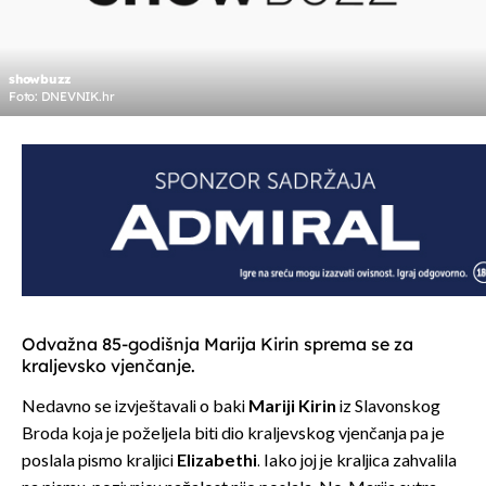
showbuzz
Foto: DNEVNIK.hr
Odvažna 85-godišnja Marija Kirin sprema se za
kraljevsko vjenčanje.
Nedavno se izvještavali o baki
Mariji Kirin
iz Slavonskog
Broda koja je poželjela biti dio kraljevskog vjenčanja pa je
poslala pismo kraljici
Elizabethi
. Iako joj je kraljica zahvalila