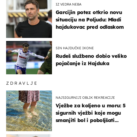
IZ VEDRA NEBA
Garcijin potez otkrio novu
situaciju na Poljudu: Mladi
hajdukovac pred odlaskom
SIN HAJDUČKE IKONE
Rudeš službeno dobio veliko
pojačanje iz Hajduka
ZDRAVLJE
NAJSIGURNIJI OBLIK REKREACIJE
Vježbe za koljeno u moru: 5
sigurnih vježbi koje mogu
smanjiti bol i poboljšati
pokretljivost