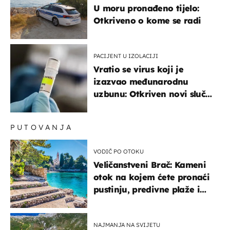
U moru pronađeno tijelo:
Otkriveno o kome se radi
PACIJENT U IZOLACIJI
Vratio se virus koji je
izazvao međunarodnu
uzbunu: Otkriven novi slučaj
u Europi
PUTOVANJA
VODIČ PO OTOKU
Veličanstveni Brač: Kameni
otok na kojem ćete pronaći
pustinju, predivne plaže i
uzbudljivu hranu
NAJMANJA NA SVIJETU