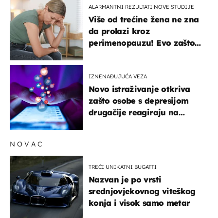
ALARMANTNI REZULTATI NOVE STUDIJE
Više od trećine žena ne zna
da prolazi kroz
perimenopauzu! Evo zašto
su simptomi toliko
zbunjujući
IZNENAĐUJUĆA VEZA
Novo istraživanje otkriva
zašto osobe s depresijom
drugačije reagiraju na
lajkove
NOVAC
TREĆI UNIKATNI BUGATTI
Nazvan je po vrsti
srednjovjekovnog viteškog
konja i visok samo metar