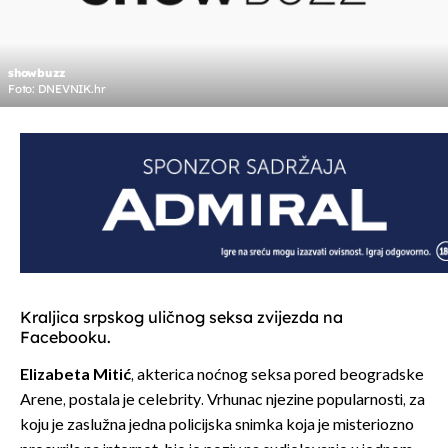
showbuzz
Foto: DNEVNIK.hr
Kraljica srpskog uličnog seksa zvijezda na
Facebooku.
Elizabeta Mitić
, akterica noćnog seksa pored beogradske
Arene, postala je celebrity. Vrhunac njezine popularnosti, za
koju je zaslužna jedna policijska snimka koja je misteriozno