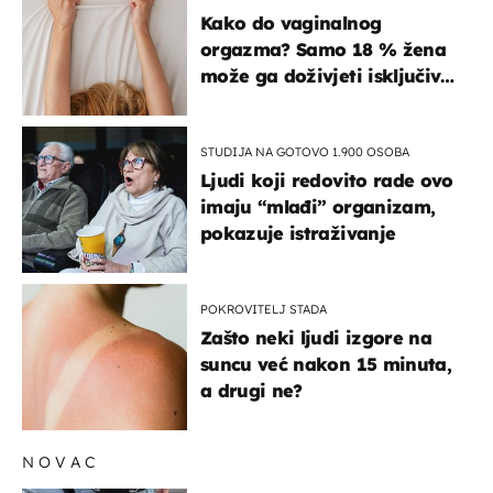
ISKUSTVA
Kako do vaginalnog
orgazma? Samo 18 % žena
može ga doživjeti isključivo
na ovaj način
STUDIJA NA GOTOVO 1.900 OSOBA
Ljudi koji redovito rade ovo
imaju “mlađi” organizam,
pokazuje istraživanje
POKROVITELJ STADA
Zašto neki ljudi izgore na
suncu već nakon 15 minuta,
a drugi ne?
NOVAC