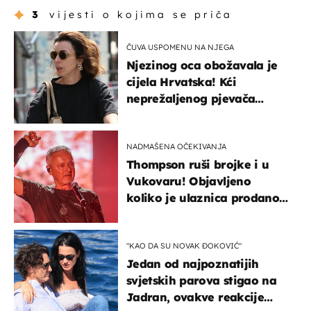
3
vijesti o kojima se priča
ČUVA USPOMENU NA NJEGA
Njezinog oca obožavala je
cijela Hrvatska! Kći
neprežaljenog pjevača
projurila špicom na dva
kotača
NADMAŠENA OČEKIVANJA
Thompson ruši brojke i u
Vukovaru! Objavljeno
koliko je ulaznica prodano
u kratkom vremenu
"KAO DA SU NOVAK ĐOKOVIĆ"
Jedan od najpoznatijih
svjetskih parova stigao na
Jadran, ovakve reakcije