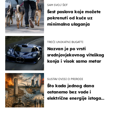
SAM SVOJ ŠEF
Šest poslova koje možete
pokrenuti od kuće uz
minimalna ulaganja
TREĆI UNIKATNI BUGATTI
Nazvan je po vrsti
srednjovjekovnog viteškog
konja i visok samo metar
SUSTAV OVISI O PRIRODI
Što kada jednog dana
ostanemo bez vode i
električne energije istoga
dana?