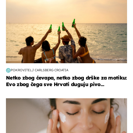
POKROVITELJ CARLSBERG CROATIA
Netko zbog ćevapa, netko zbog drške za motiku:
Evo zbog čega sve Hrvati duguju pivo...
moda & ljepota