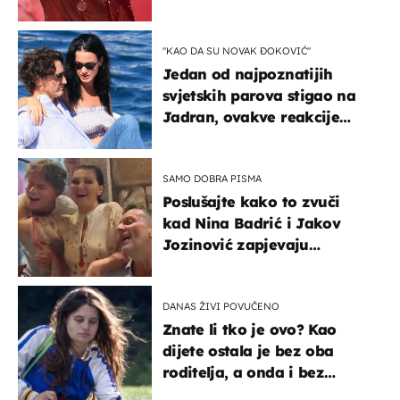
u kratkom vremenu
"KAO DA SU NOVAK ĐOKOVIĆ"
Jedan od najpoznatijih
svjetskih parova stigao na
Jadran, ovakve reakcije
vjerojatno nisu očekivali
SAMO DOBRA PISMA
Poslušajte kako to zvuči
kad Nina Badrić i Jakov
Jozinović zapjevaju
Oliverov hit!
DANAS ŽIVI POVUČENO
Znate li tko je ovo? Kao
dijete ostala je bez oba
roditelja, a onda i bez
milijuna koje je trebala