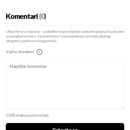
Komentari
(0)
Uključite se u raspravu – podijelite svoje mišljenje, postavite pitanja ili ponudite
svoj pogled na temu. Vaš komentar može potaknuti zanimljiv dijalog i
obogatiti zajednicu našeg portala.
Važna obavijest
!
1500 znakova preostalo