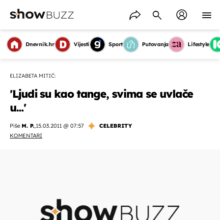
Dnevnik.hr
Vijesti
Sport
Putovanja
Lifestyle
ELIZABETA MITIĆ:
'Ljudi su kao tange, svima se uvlače
u...'
Piše
M. P.
,
15.03.2011 @ 07:57
CELEBRITY
KOMENTARI
OMOGUĆI OBAVIJESTI