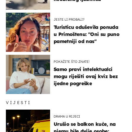
JESTE LI PROBALI?
Turisticu oduševila ponuda
u Primoštenu: "Oni su puno
pametniji od nas"
POKAŽITE ŠTO ZNATE!
Samo pravi intelektualci
mogu riješiti ovaj kviz bez
ijedne pogreške
VIJESTI
DRAMA U RIJECI
Urušio se balkon kuće, na
njemu bile dvije osobe: