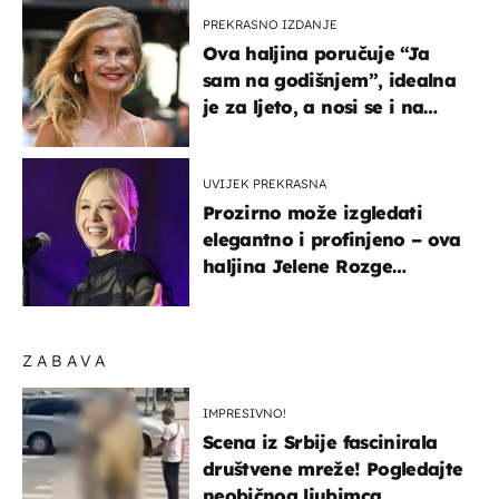
PREKRASNO IZDANJE
Ova haljina poručuje “Ja
sam na godišnjem”, idealna
je za ljeto, a nosi se i na
zagrebačkoj špici
UVIJEK PREKRASNA
Prozirno može izgledati
elegantno i profinjeno – ova
haljina Jelene Rozge
najbolji je dokaz
ZABAVA
IMPRESIVNO!
Scena iz Srbije fascinirala
društvene mreže! Pogledajte
neobičnog ljubimca