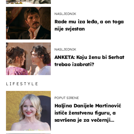
glumaca
NASLJEDNIK
Rade mu iza leđa, a on toga
nije svjestan
NASLJEDNIK
ANKETA: Koju ženu bi Serhat
trebao izabrati?
LIFESTYLE
POPUT SIRENE
Haljina Danijele Martinović
ističe ženstvenu figuru, a
savršena je za večernji
izlazak na moru