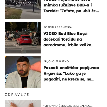
snimka tučnjave BBB-a i
Torcide: "Je*ote, pa ubit će
ga!"
POJAVILA SE SNIMKA
VIDEO Bad Blue Boysi
dočekali Torcidu na
aerodromu, izbila velika
masovna tučnjava
AU, OVO JE RUŽNO
Poznati analitičar popljuvao
Hrgovića: "Lako ga je
pogoditi, ne kreće se, ne
koristi noge..."
ZDRAVLJE
"VRHUNAC" ŽENSKOG SEKSUALNOG