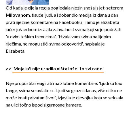
vjerojatno nisu očekivali
Od kada je cijela regija pogledala njezin snošaj s jet-seterom
Milovanom
, tisuće ljudi, a i dobar dio medija, iz dana u dan
prati njezine komentare na Facebooku. Tamo je Elizabeta
jučer još jednom izrazila zahvalnost svima koji su je podržali
'u ovim teškim trenucima'. 'Hvala vam svima na lijepim
riječima, ne mogu stići svima odgovoriti', napisala je
Elizabeta.
>>
'Moja kći nije uradila ništa loše, to svi rade'
Nije propustila reagirati i na zlobne komentare: 'Ljudi su kao
tange, svima se uvlače u... Ljudi su grozni danas, više nitko ne
može imati privatan život', izjavila je djevojka koja se seksala
na ulici točno ispod sigurnosne kamere.