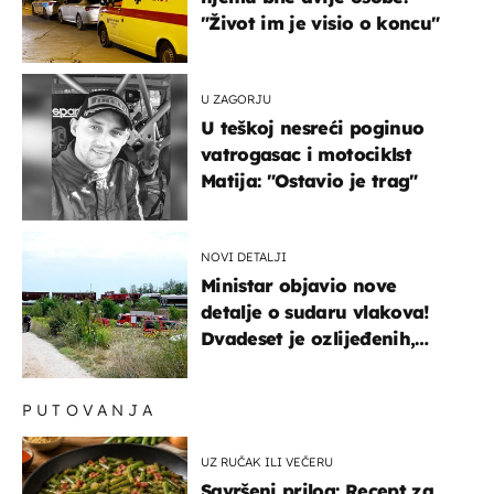
"Život im je visio o koncu"
U ZAGORJU
U teškoj nesreći poginuo
vatrogasac i motociklst
Matija: "Ostavio je trag"
NOVI DETALJI
Ministar objavio nove
detalje o sudaru vlakova!
Dvadeset je ozlijeđenih,
mlađa žena na intenzivnoj
PUTOVANJA
UZ RUČAK ILI VEČERU
Savršeni prilog: Recept za