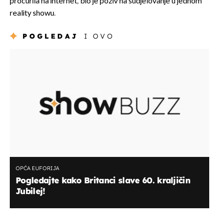
procurila na internet, bio je poziv na sudjelovanje u jednom
reality showu.
POGLEDAJ
I OVO
OPĆA EUFORIJA
Pogledajte kako Britanci slave 60. kraljičin
Jubilej!