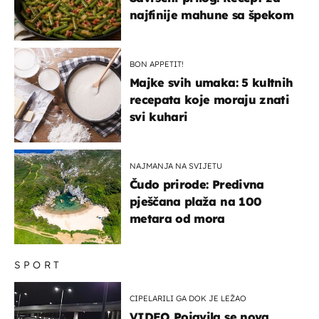
najfinije mahune sa špekom
BON APPETIT!
Majke svih umaka: 5 kultnih
recepata koje moraju znati
svi kuhari
NAJMANJA NA SVIJETU
Čudo prirode: Predivna
pješčana plaža na 100
metara od mora
SPORT
CIPELARILI GA DOK JE LEŽAO
VIDEO Pojavila se nova