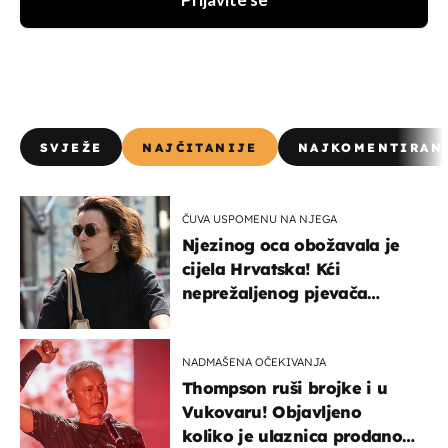
Prijavite se
SVJEŽE
NAJČITANIJE
NAJKOMENTIRAN
ČUVA USPOMENU NA NJEGA
Njezinog oca obožavala je
cijela Hrvatska! Kći
neprežaljenog pjevača
projurila špicom na dva
kotača
NADMAŠENA OČEKIVANJA
Thompson ruši brojke i u
Vukovaru! Objavljeno
koliko je ulaznica prodano