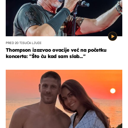
PRED 20 TISUĆA LJUDI
Thompson izazvao ovacije već na početku
koncerta: "Što ću kad sam slab..."