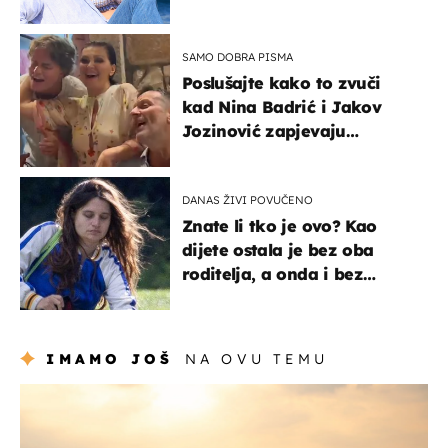
vjerojatno nisu očekivali
SAMO DOBRA PISMA
Poslušajte kako to zvuči
kad Nina Badrić i Jakov
Jozinović zapjevaju
Oliverov hit!
DANAS ŽIVI POVUČENO
Znate li tko je ovo? Kao
dijete ostala je bez oba
roditelja, a onda i bez
milijuna koje je trebala
naslijediti
IMAMO JOŠ
NA OVU TEMU
zanimljivosti