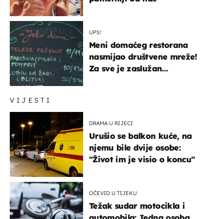
UPS!
Meni domaćeg restorana
nasmijao društvene mreže!
Za sve je zaslužan
urnebesan naziv jela
VIJESTI
DRAMA U RIJECI
Urušio se balkon kuće, na
njemu bile dvije osobe:
"Život im je visio o koncu"
OČEVID U TIJEKU
Težak sudar motocikla i
automobila: Jedna osoba