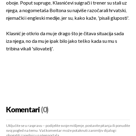
oboje. Poput supruge, Klasnićevi suigrači i trener su stali uz
njega, a nogometaša Boltona su najviše razočarali hrvatski,
njemački i engleski medije, jer su, kako kaže, 'pisali gluposti'.
Klasnić je otkrio da mu je drago što je čitava situacija sada
iza njega, no da mu je ipak bilo jako teško kada su mu s
tribina vikali 'silovatelj'.
Komentari
(0)
Uključite se u raspravu – podijelite svoje mišljenje, postavite pitanja ili ponudite
svoj pogled na temu. Vaš komentar može potaknuti zanimljiv dijalog i
obogatiti zajednicu našeg portala.