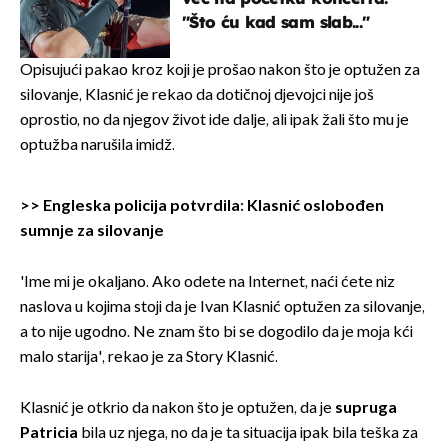
"Što ću kad sam slab..."
Opisujući pakao kroz koji je prošao nakon što je optužen za
silovanje, Klasnić je rekao da dotičnoj djevojci nije još
oprostio, no da njegov život ide dalje, ali ipak žali što mu je
optužba narušila imidž.
>>
Engleska policija potvrdila: Klasnić oslobođen
sumnje za silovanje
'Ime mi je okaljano. Ako odete na Internet, naći ćete niz
naslova u kojima stoji da je Ivan Klasnić optužen za silovanje,
a to nije ugodno. Ne znam što bi se dogodilo da je moja kći
malo starija', rekao je za Story Klasnić.
Klasnić je otkrio da nakon što je optužen, da je
supruga
Patricia
bila uz njega, no da je ta situacija ipak bila teška za