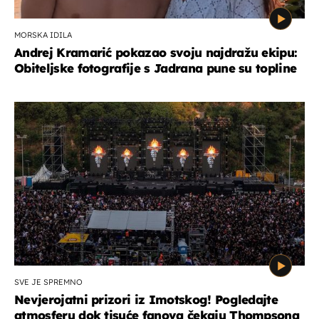
MORSKA IDILA
Andrej Kramarić pokazao svoju najdražu ekipu:
Obiteljske fotografije s Jadrana pune su topline
SVE JE SPREMNO
Nevjerojatni prizori iz Imotskog! Pogledajte
atmosferu dok tisuće fanova čekaju Thompsona