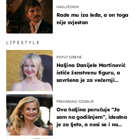
NASLJEDNIK
Rade mu iza leđa, a on toga
nije svjestan
LIFESTYLE
POPUT SIRENE
Haljina Danijele Martinović
ističe ženstvenu figuru, a
savršena je za večernji
izlazak na moru
PREKRASNO IZDANJE
Ova haljina poručuje “Ja
sam na godišnjem”, idealna
je za ljeto, a nosi se i na
zagrebačkoj špici