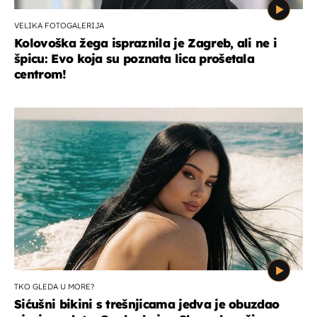
VELIKA FOTOGALERIJA
Kolovoška žega ispraznila je Zagreb, ali ne i
špicu: Evo koja su poznata lica prošetala
centrom!
TKO GLEDA U MORE?
Sićušni bikini s trešnjicama jedva je obuzdao