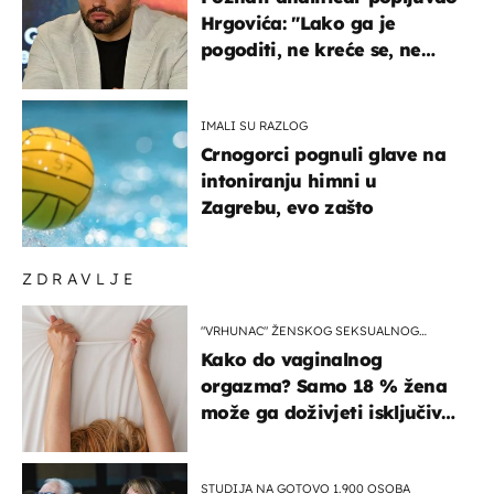
Hrgovića: "Lako ga je
pogoditi, ne kreće se, ne
koristi noge..."
IMALI SU RAZLOG
Crnogorci pognuli glave na
intoniranju himni u
Zagrebu, evo zašto
ZDRAVLJE
"VRHUNAC" ŽENSKOG SEKSUALNOG
ISKUSTVA
Kako do vaginalnog
orgazma? Samo 18 % žena
može ga doživjeti isključivo
na ovaj način
STUDIJA NA GOTOVO 1.900 OSOBA