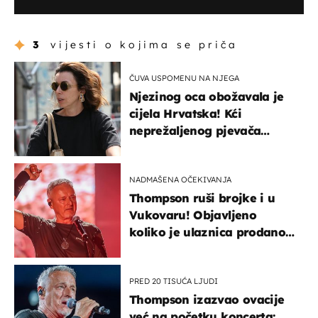
3
vijesti o kojima se priča
ČUVA USPOMENU NA NJEGA
Njezinog oca obožavala je
cijela Hrvatska! Kći
neprežaljenog pjevača
projurila špicom na dva
kotača
NADMAŠENA OČEKIVANJA
Thompson ruši brojke i u
Vukovaru! Objavljeno
koliko je ulaznica prodano
u kratkom vremenu
PRED 20 TISUĆA LJUDI
Thompson izazvao ovacije
već na početku koncerta: