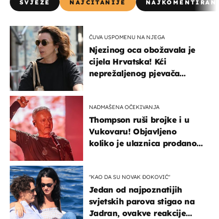
SVJEŽE
NAJČITANIJE
NAJKOMENTIRAN
ČUVA USPOMENU NA NJEGA
Njezinog oca obožavala je
cijela Hrvatska! Kći
neprežaljenog pjevača
projurila špicom na dva
kotača
NADMAŠENA OČEKIVANJA
Thompson ruši brojke i u
Vukovaru! Objavljeno
koliko je ulaznica prodano
u kratkom vremenu
"KAO DA SU NOVAK ĐOKOVIĆ"
Jedan od najpoznatijih
svjetskih parova stigao na
Jadran, ovakve reakcije