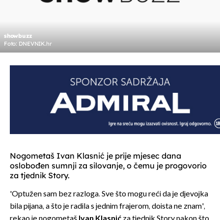
showbuzz
Foto: DNEVNIK.hr
Nogometaš Ivan Klasnić je prije mjesec dana
oslobođen sumnji za silovanje, o čemu je progovorio
za tjednik Story.
'Optužen sam bez razloga. Sve što mogu reći da je djevojka
bila pijana, a što je radila s jednim frajerom, doista ne znam',
rekao je nogometaš
Ivan Klasnić
za tjednik Story nakon što