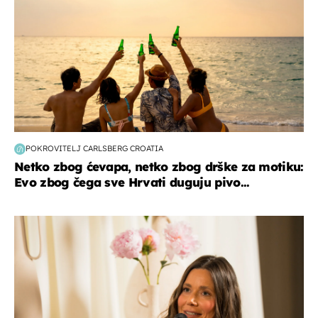
POKROVITELJ CARLSBERG CROATIA
Netko zbog ćevapa, netko zbog drške za motiku:
Evo zbog čega sve Hrvati duguju pivo...
moda & ljepota