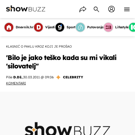
Dnevnik.hr
Vijesti
Sport
Putovanja
Lifestyle
KLASNIĆ O PAKLU KROZ KOJI JE PROŠAO
'Bilo je jako teško kada su mi vikali
'silovatelj''
Piše
D.Dž.
,
30.03.2011 @ 09:06
CELEBRITY
KOMENTARI
OMOGUĆI OBAVIJESTI