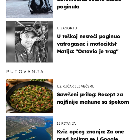
poginula
U ZAGORJU
U teškoj nesreći poginuo
vatrogasac i motociklst
Matija: "Ostavio je trag"
PUTOVANJA
UZ RUČAK ILI VEČERU
Savršeni prilog: Recept za
najfinije mahune sa špekom
15 PITANJA
Kviz općeg znanja: Za one
pred kojima se i Google