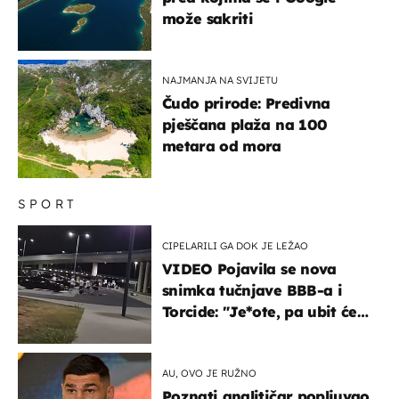
može sakriti
NAJMANJA NA SVIJETU
Čudo prirode: Predivna
pješčana plaža na 100
metara od mora
SPORT
CIPELARILI GA DOK JE LEŽAO
VIDEO Pojavila se nova
snimka tučnjave BBB-a i
Torcide: "Je*ote, pa ubit će
ga!"
AU, OVO JE RUŽNO
Poznati analitičar popljuvao