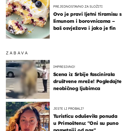
PREJEDNOSTAVNO ZA SLOŽITI
Ovo je pravi ljetni tiramisu s
limunom i borovnicama –
baš osvježava i jako je fin
ZABAVA
IMPRESIVNO!
Scena iz Srbije fascinirala
društvene mreže! Pogledajte
neobičnog ljubimca
JESTE LI PROBALI?
Turisticu oduševila ponuda
u Primoštenu: "Oni su puno
pametniji od nas"