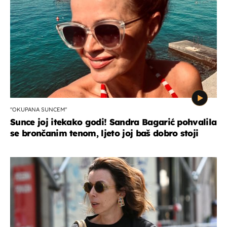
"OKUPANA SUNCEM"
Sunce joj itekako godi! Sandra Bagarić pohvalila
se brončanim tenom, ljeto joj baš dobro stoji