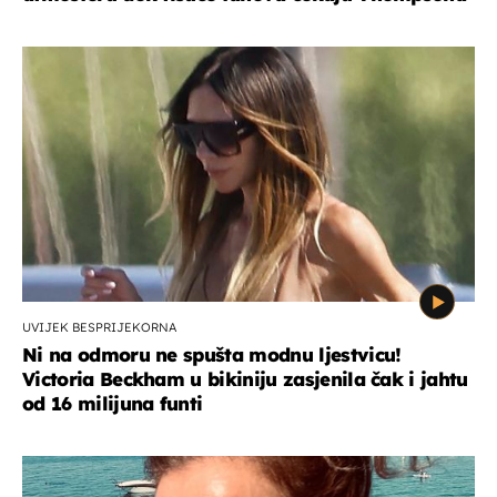
UVIJEK BESPRIJEKORNA
Ni na odmoru ne spušta modnu ljestvicu!
Victoria Beckham u bikiniju zasjenila čak i jahtu
od 16 milijuna funti