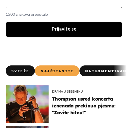
1500 znakova preostalo
Prijavite se
SVJEŽE
NAJČITANIJE
NAJKOMENTIRAN
DRAMA U ŠIBENIKU
Thompson usred koncerta
iznenada prekinuo pjesmu:
"Zovite hitnu!"