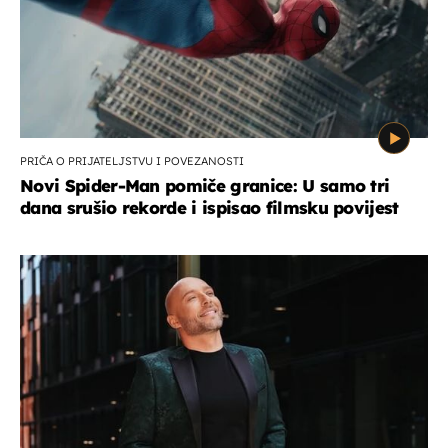
PRIČA O PRIJATELJSTVU I POVEZANOSTI
Novi Spider-Man pomiče granice: U samo tri
dana srušio rekorde i ispisao filmsku povijest