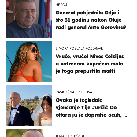
HEROJ
General pobjednik: Gdje i
što 31 godinu nakon Oluje
radi general Ante Gotovina?
S MORA POSLALA POZDRAVE
Vruće, vruće! Nives Celzijus
u vatrenom kupaćem malo
je toga prepustila mašti
RASKOŠNA PROSLAVA
Ovako je izgledalo
vjenčanje Tije Jurčić: Do
oltara ju je dopratio očuh, a
slavilo se uz Olivera i Rozgu
IMAJU TRI KĆERI