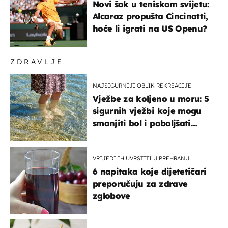
Novi šok u teniskom svijetu:
Alcaraz propušta Cincinatti,
hoće li igrati na US Openu?
ZDRAVLJE
NAJSIGURNIJI OBLIK REKREACIJE
Vježbe za koljeno u moru: 5
sigurnih vježbi koje mogu
smanjiti bol i poboljšati
pokretljivost
VRIJEDI IH UVRSTITI U PREHRANU
6 napitaka koje dijetetičari
preporučuju za zdrave
zglobove