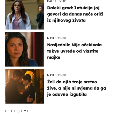
DALEKI GRAD
Daleki grad: Intuicija joj
govori da danas neće otići
iz njihovog života
NASLJEDNIK
Nasljednik: Nije očekivala
takve uvrede od vlastite
majke
NASLJEDNIK
Želi da njih troje sretno
žive, a nije ni svjesna da ga
je odavno izgubila
LIFESTYLE