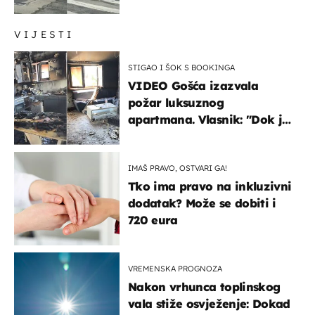
društvene mreže
VIJESTI
STIGAO I ŠOK S BOOKINGA
VIDEO Gošća izazvala
požar luksuznog
apartmana. Vlasnik: "Dok je
gorjelo, smijali su se, pili i
pokazivali mi srednji prst"
IMAŠ PRAVO, OSTVARI GA!
Tko ima pravo na inkluzivni
dodatak? Može se dobiti i
720 eura
VREMENSKA PROGNOZA
Nakon vrhunca toplinskog
vala stiže osvježenje: Dokad