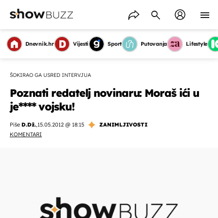
Dnevnik.hr
Vijesti
Sport
Putovanja
Lifestyle
ŠOKIRAO GA USRED INTERVJUA
Poznati redatelj novinaru: Moraš ići u
je**** vojsku!
Piše
D.Dž.
,
15.05.2012 @ 18:15
ZANIMLJIVOSTI
KOMENTARI
OMOGUĆI OBAVIJESTI