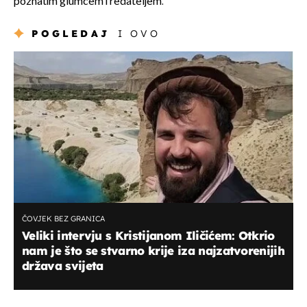
poznatim glumcem i redateljem.
POGLEDAJ
I OVO
ČOVJEK BEZ GRANICA
Veliki intervju s Kristijanom Iličićem: Otkrio
nam je što se stvarno krije iza najzatvorenijih
država svijeta