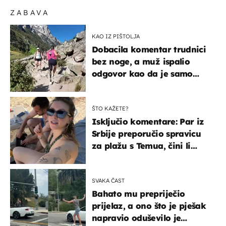
ZABAVA
KAO IZ PIŠTOLJA
Dobacila komentar trudnici
bez noge, a muž ispalio
odgovor kao da je samo
čekao…
ŠTO KAŽETE?
Isključio komentare: Par iz
Srbije preporučio spravicu
za plažu s Temua, čini li
vam se ovo sigurnim?
SVAKA ČAST
Bahato mu prepriječio
prijelaz, a ono što je pješak
napravio oduševilo je