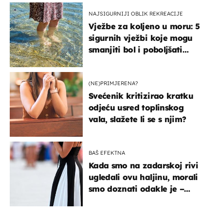
NAJSIGURNIJI OBLIK REKREACIJE
Vježbe za koljeno u moru: 5
sigurnih vježbi koje mogu
smanjiti bol i poboljšati
pokretljivost
(NE)PRIMJERENA?
Svećenik kritizirao kratku
odjeću usred toplinskog
vala, slažete li se s njim?
BAŠ EFEKTNA
Kada smo na zadarskoj rivi
ugledali ovu haljinu, morali
smo doznati odakle je –
košta samo 18 eura