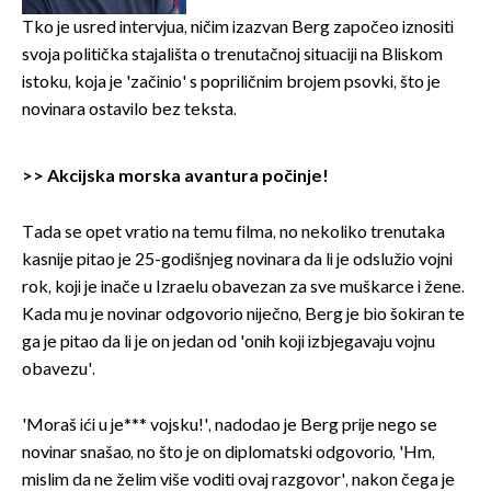
Tko je usred intervjua, ničim izazvan Berg započeo iznositi
svoja politička stajališta o trenutačnoj situaciji na Bliskom
istoku, koja je 'začinio' s popriličnim brojem psovki, što je
novinara ostavilo bez teksta.
>>
Akcijska morska avantura počinje!
Tada se opet vratio na temu filma, no nekoliko trenutaka
kasnije pitao je 25-godišnjeg novinara da li je odslužio vojni
rok, koji je inače u Izraelu obavezan za sve muškarce i žene.
Kada mu je novinar odgovorio niječno, Berg je bio šokiran te
ga je pitao da li je on jedan od 'onih koji izbjegavaju vojnu
obavezu'.
'Moraš ići u je*** vojsku!', nadodao je Berg prije nego se
novinar snašao, no što je on diplomatski odgovorio, 'Hm,
mislim da ne želim više voditi ovaj razgovor', nakon čega je