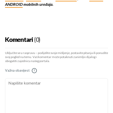
ANDROID
mobilnih uređaja.
Komentari
(0)
Uključite se u raspravu – podijelite svoje mišljenje, postavite pitanja ili ponudite
svoj pogled na temu. Vaš komentar može potaknuti zanimljiv dijalog i
obogatiti zajednicu našeg portala.
Važna obavijest
!