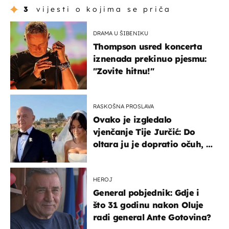
3
vijesti o kojima se priča
DRAMA U ŠIBENIKU
Thompson usred koncerta
iznenada prekinuo pjesmu:
"Zovite hitnu!"
RASKOŠNA PROSLAVA
Ovako je izgledalo
vjenčanje Tije Jurčić: Do
oltara ju je dopratio očuh, a
slavilo se uz Olivera i Rozgu
HEROJ
General pobjednik: Gdje i
što 31 godinu nakon Oluje
radi general Ante Gotovina?