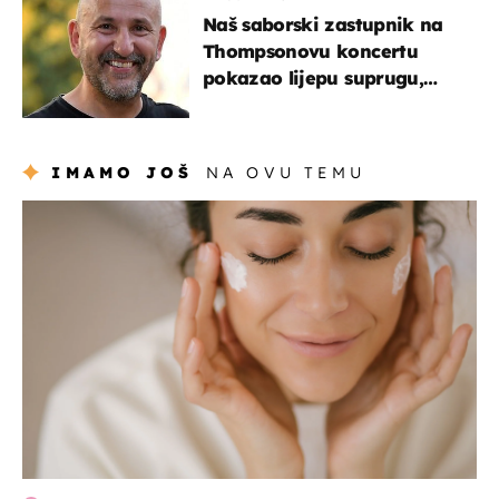
Naš saborski zastupnik na
Thompsonovu koncertu
pokazao lijepu suprugu,
koja godinama izbjegava
javnost
IMAMO JOŠ
NA OVU TEMU
moda & ljepota