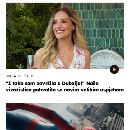
SVAKA JOJ ČAST!
"I tako sam završila u Dubaiju!" Naša
vizažistica pohvalila se novim velikim uspjehom