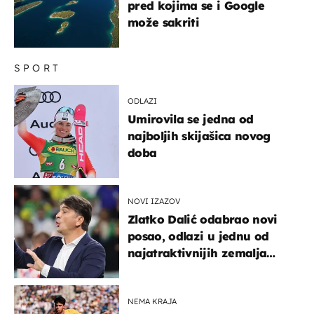
pred kojima se i Google
može sakriti
SPORT
ODLAZI
Umirovila se jedna od
najboljih skijašica novog
doba
NOVI IZAZOV
Zlatko Dalić odabrao novi
posao, odlazi u jednu od
najatraktivnijih zemalja
svijeta
NEMA KRAJA