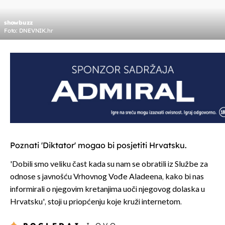
showbuzz
Foto: DNEVNIK.hr
Poznati 'Diktator' mogao bi posjetiti Hrvatsku.
'Dobili smo veliku čast kada su nam se obratili iz Službe za
odnose s javnošću Vrhovnog Vođe Aladeena, kako bi nas
informirali o njegovim kretanjima uoči njegovog dolaska u
Hrvatsku', stoji u priopćenju koje kruži internetom.