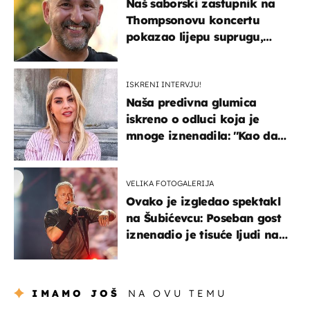
Naš saborski zastupnik na
Thompsonovu koncertu
pokazao lijepu suprugu,
koja godinama izbjegava
javnost
ISKRENI INTERVJU!
Naša predivna glumica
iskreno o odluci koja je
mnoge iznenadila: ''Kao da
mi je veliki teret pao s leđa''
VELIKA FOTOGALERIJA
Ovako je izgledao spektakl
na Šubićevcu: Poseban gost
iznenadio je tisuće ljudi na
Thompsonovu koncertu
IMAMO JOŠ
NA OVU TEMU