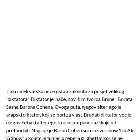
Tako ni Hrvatska neće ostati zakinuta za posjet velikog
'diktatora'. Diktator je inače, novi film tvorca Brune i Borata
Sashe Barona Cohena. Ovoga puta, njegov alter ego je
arapski diktator, koji se bori za vlast. Bradati diktator već je
njegov četvrti alter ego, koji se potpuno razlikuje od
prethodnih. Najprije je Baron Cohen snimio svoj show 'Da Ali
G Show' u kojem je tumačio repera iz 'ghetta' koji se ne