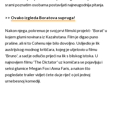
srami poznatim osobama postavljati najneugodnija pitanja.
>>
Ovako izgleda Boratova supruga!
Nakon njega, pokrenuo je svoj prvi filmski projekt- 'Borat' u
kojem glumi novinara iz Kazahstana. Film je digao puno
prašine, ali ni to Cohenu nije bilo dovoljno. Uslijedio je lik
austrijskog modnog kritičara, kojeg je utjelovio u filmu
'Bruno', a sad je odlučio prijeći na lik s bliskog istoka. U
najnovijem filmu 'The Dictator' uz komičara se pojavljuju i
seksi glumice Megan Fox i Anna Faris, a nakon što
pogledate trailer vidjet ćete da je riječ o još jednoj
urnebesnoj komediji.