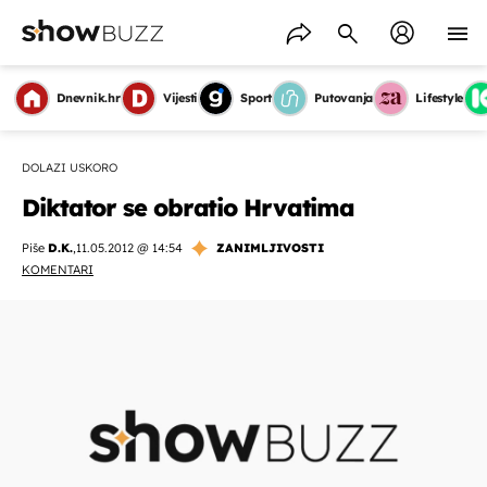
Dnevnik.hr
Vijesti
Sport
Putovanja
Lifestyle
DOLAZI USKORO
Diktator se obratio Hrvatima
Piše
D.K.
,
11.05.2012 @ 14:54
ZANIMLJIVOSTI
KOMENTARI
OMOGUĆI OBAVIJESTI