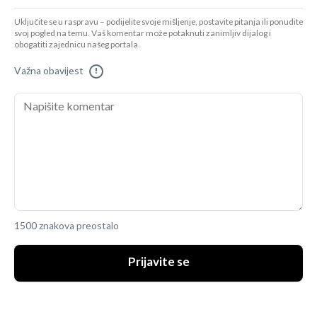
Uključite se u raspravu – podijelite svoje mišljenje, postavite pitanja ili ponudite
svoj pogled na temu. Vaš komentar može potaknuti zanimljiv dijalog i
obogatiti zajednicu našeg portala.
Važna obavijest
!
1500 znakova preostalo
Prijavite se