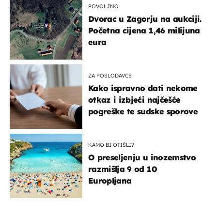
POVOLJNO
Dvorac u Zagorju na aukciji.
Početna cijena 1,46 milijuna
eura
ZA POSLODAVCE
Kako ispravno dati nekome
otkaz i izbjeći najčešće
pogreške te sudske sporove
KAMO BI OTIŠLI?
O preseljenju u inozemstvo
razmišlja 9 od 10
Europljana