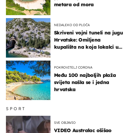
metara od mora
NEDALEKO OD PLOČA
Skriveni vojni tuneli na jugu
Hrvatske: Omiljena
kupališta na koja lokalci u
miru dolaze roniti i skakati
u more
POKROVITELJ CORONA
Među 100 najboljih plaža
svijeta našla se i jedna
hrvatska
SPORT
SVE OBJAVIO
VIDEO Australac ošišao