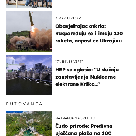
'95..."
ALARM U KIJEVU
Obavještajac otkrio:
Raspoređuju se i imaju 120
raketa, napast će Ukrajinu
IZNIMNI UVJETI
HEP se oglasio: "U slučaju
zaustavljanja Nuklearne
elektrane Krško..."
PUTOVANJA
NAJMANJA NA SVIJETU
Čudo prirode: Predivna
pješčana plaža na 100