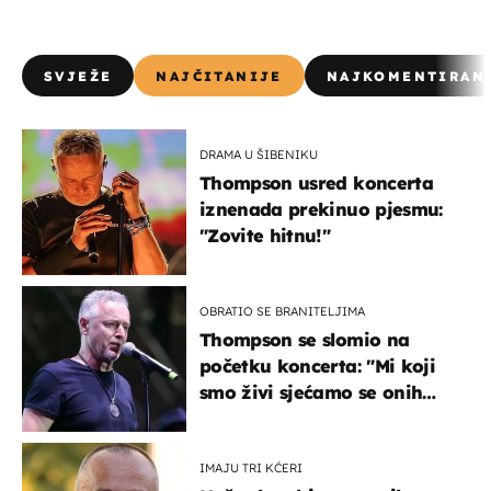
SVJEŽE
NAJČITANIJE
NAJKOMENTIRAN
DRAMA U ŠIBENIKU
Thompson usred koncerta
iznenada prekinuo pjesmu:
"Zovite hitnu!"
OBRATIO SE BRANITELJIMA
Thompson se slomio na
početku koncerta: "Mi koji
smo živi sjećamo se onih
koji nisu..."
IMAJU TRI KĆERI