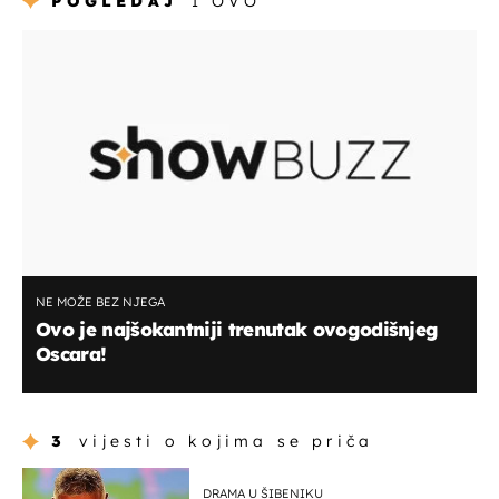
POGLEDAJ
I OVO
NE MOŽE BEZ NJEGA
Ovo je najšokantniji trenutak ovogodišnjeg
Oscara!
3
vijesti o kojima se priča
DRAMA U ŠIBENIKU