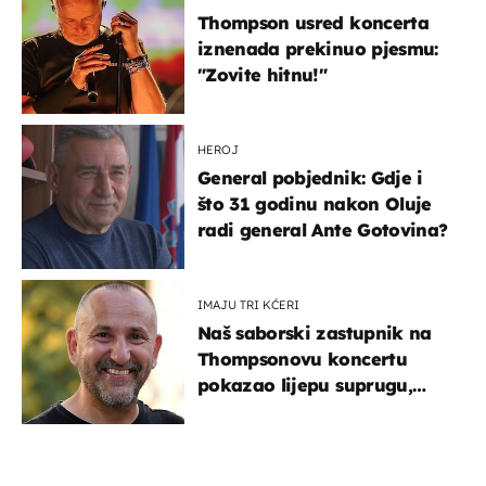
Thompson usred koncerta
iznenada prekinuo pjesmu:
"Zovite hitnu!"
HEROJ
General pobjednik: Gdje i
što 31 godinu nakon Oluje
radi general Ante Gotovina?
IMAJU TRI KĆERI
Naš saborski zastupnik na
Thompsonovu koncertu
pokazao lijepu suprugu,
koja godinama izbjegava
javnost