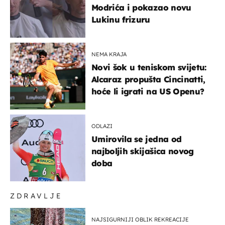
Modrića i pokazao novu
Lukinu frizuru
NEMA KRAJA
Novi šok u teniskom svijetu:
Alcaraz propušta Cincinatti,
hoće li igrati na US Openu?
ODLAZI
Umirovila se jedna od
najboljih skijašica novog
doba
ZDRAVLJE
NAJSIGURNIJI OBLIK REKREACIJE