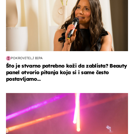
POKROVITELJ BIPA
Što je stvarno potrebno koži da zablista? Beauty
panel otvorio pitanja koja si i same često
postavljamo...
kultura & zabava