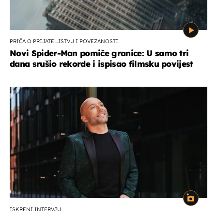
PRIČA O PRIJATELJSTVU I POVEZANOSTI
Novi Spider-Man pomiče granice: U samo tri
dana srušio rekorde i ispisao filmsku povijest
ISKRENI INTERVJU