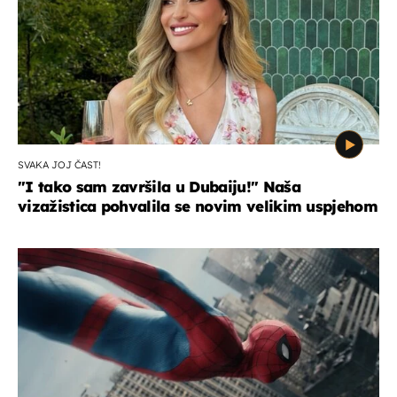
SVAKA JOJ ČAST!
"I tako sam završila u Dubaiju!" Naša
vizažistica pohvalila se novim velikim uspjehom