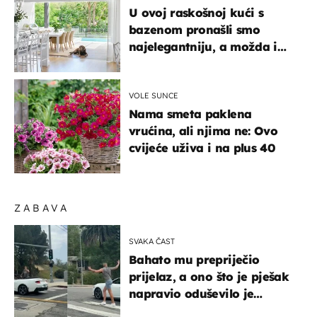
U ovoj raskošnoj kući s
bazenom pronašli smo
najelegantniju, a možda i
najljepšu bijelu kuhinju
VOLE SUNCE
Nama smeta paklena
vrućina, ali njima ne: Ovo
cvijeće uživa i na plus 40
ZABAVA
SVAKA ČAST
Bahato mu prepriječio
prijelaz, a ono što je pješak
napravio oduševilo je
društvene mreže