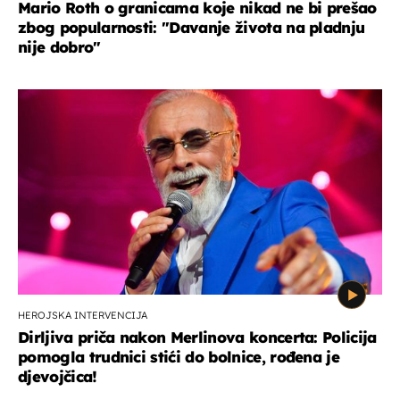
Mario Roth o granicama koje nikad ne bi prešao
zbog popularnosti: "Davanje života na pladnju
nije dobro"
HEROJSKA INTERVENCIJA
Dirljiva priča nakon Merlinova koncerta: Policija
pomogla trudnici stići do bolnice, rođena je
djevojčica!