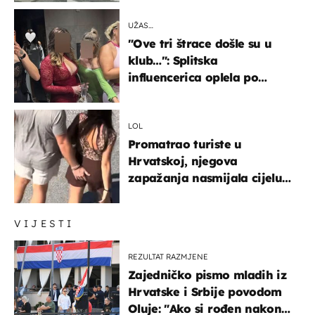
UŽAS…
"Ove tri štrace došle su u
klub…": Splitska
influencerica oplela po
ženama zbog užasnog
ponašanja
LOL
Promatrao turiste u
Hrvatskoj, njegova
zapažanja nasmijala cijelu
regiju
VIJESTI
REZULTAT RAZMJENE
Zajedničko pismo mladih iz
Hrvatske i Srbije povodom
Oluje: "Ako si rođen nakon