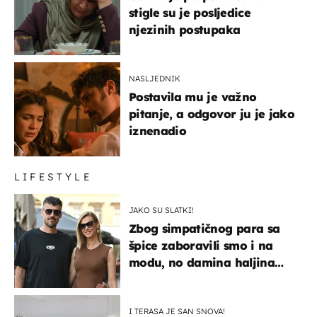
stigle su je posljedice
njezinih postupaka
NASLJEDNIK
Postavila mu je važno
pitanje, a odgovor ju je jako
iznenadio
LIFESTYLE
JAKO SU SLATKI!
Zbog simpatičnog para sa
špice zaboravili smo i na
modu, no damina haljina
itekako nas se dojmila
I TERASA JE SAN SNOVA!