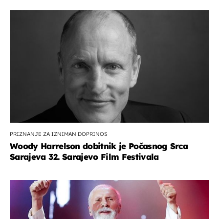
PRIZNANJE ZA IZNIMAN DOPRINOS
Woody Harrelson dobitnik je Počasnog Srca
Sarajeva 32. Sarajevo Film Festivala