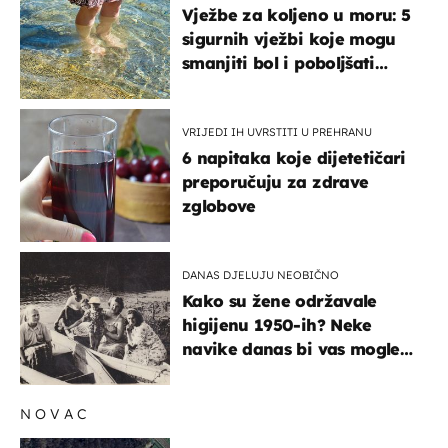
Vježbe za koljeno u moru: 5
sigurnih vježbi koje mogu
smanjiti bol i poboljšati
pokretljivost
VRIJEDI IH UVRSTITI U PREHRANU
6 napitaka koje dijetetičari
preporučuju za zdrave
zglobove
DANAS DJELUJU NEOBIČNO
Kako su žene održavale
higijenu 1950-ih? Neke
navike danas bi vas mogle
iznenaditi
NOVAC