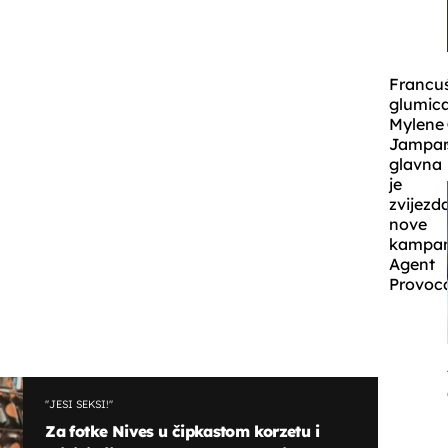
Francu
glumic
Mylene
Jampan
glavna
je
zvijezd
nove
kampan
Agent
Provoca
''JESI SEKSI!''
Za fotke Nives u čipkastom korzetu i