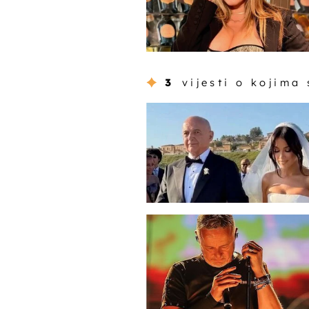
3
vijesti o kojima