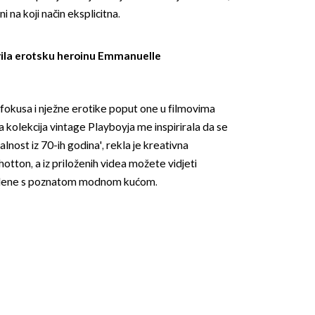
i na koji način eksplicitna.
vila erotsku heroinu Emmanuelle
fokusa i nježne erotike poput one u filmovima
OMOGUĆI OBAVIJESTI
ja kolekcija vintage Playboyja me inspirirala da se
lnost iz 70-ih godina', rekla je kreativna
hotton, a iz priloženih videa možete vidjeti
Mylene s poznatom modnom kućom.