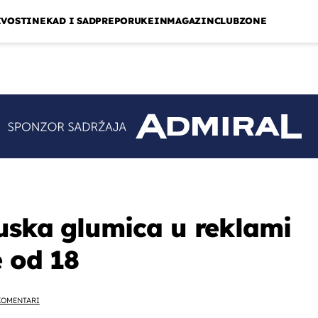
IVOSTI
NEKAD I SAD
PREPORUKE
INMAGAZIN
CLUBZONE
cuska glumica u reklami
e od 18
KOMENTARI