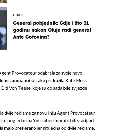
HEROJ
General pobjednik: Gdje i što 31
godinu nakon Oluje radi general
Ante Gotovina?
Agent Provocateur odabrala za svoje novo
lene Jampanoi
se tako pridružila Kate Moss,
Diti Von Teese, koje su do sada bile zvijezde
.
ila dvije reklame za novu liniju Agent Provocateur
elite pogledati na YouTubeu morate biti stariji od
a malo pretjerano jer niti jedna od dvije reklame,