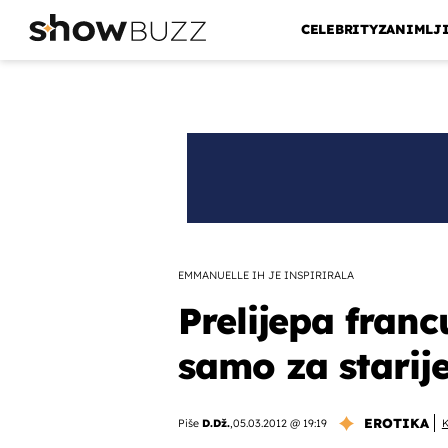
CELEBRITY
ZANIMLJ
EMMANUELLE IH JE INSPIRIRALA
Prelijepa fran
samo za starij
EROTIKA
Piše
D.Dž.
,
05.03.2012 @ 19:19