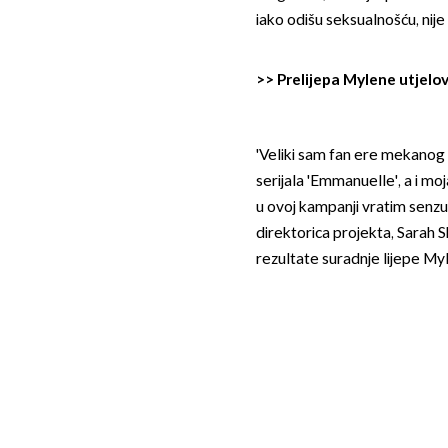
iako odišu seksualnošću, nije n
>>
Prelijepa Mylene utjelo
'Veliki sam fan ere mekanog 
serijala 'Emmanuelle', a i mo
u ovoj kampanji vratim senzua
direktorica projekta, Sarah S
rezultate suradnje lijepe 