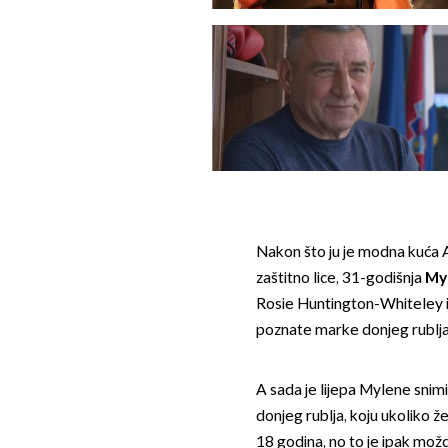
Nakon što ju je modna kuća 
zaštitno lice, 31-godišnja
My
Rosie Huntington-Whiteley i 
poznate marke donjeg rublja
A sada je lijepa Mylene snim
donjeg rublja, koju ukoliko ž
18 godina, no to je ipak možd