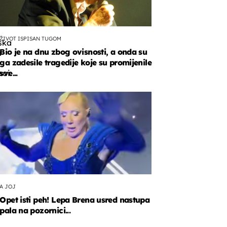
ŽIVOT ISPISAN TUGOM
ska
Bio je na dnu zbog ovisnosti, a onda su
a
ga zadesile tragedije koje su promijenile
oi
sve...
a
je
teura.
A JOJ
Opet isti peh! Lepa Brena usred nastupa
pala na pozornici...