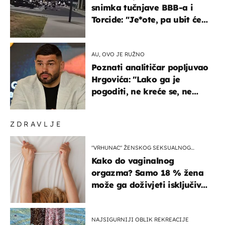
snimka tučnjave BBB-a i
Torcide: "Je*ote, pa ubit će
ga!"
AU, OVO JE RUŽNO
Poznati analitičar popljuvao
Hrgovića: "Lako ga je
pogoditi, ne kreće se, ne
koristi noge..."
ZDRAVLJE
"VRHUNAC" ŽENSKOG SEKSUALNOG
ISKUSTVA
Kako do vaginalnog
orgazma? Samo 18 % žena
može ga doživjeti isključivo
na ovaj način
NAJSIGURNIJI OBLIK REKREACIJE