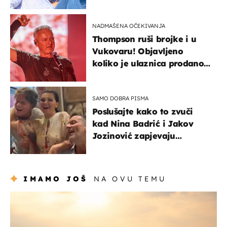
vjerojatno nisu očekivali
NADMAŠENA OČEKIVANJA
Thompson ruši brojke i u
Vukovaru! Objavljeno
koliko je ulaznica prodano
u kratkom vremenu
SAMO DOBRA PISMA
Poslušajte kako to zvuči
kad Nina Badrić i Jakov
Jozinović zapjevaju
Oliverov hit!
IMAMO JOŠ
NA OVU TEMU
zanimljivosti