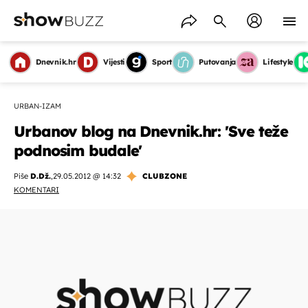
Dnevnik.hr
Vijesti
Sport
Putovanja
Lifestyle
URBAN-IZAM
Urbanov blog na Dnevnik.hr: 'Sve teže
podnosim budale'
Piše
D.Dž.
,
29.05.2012 @ 14:32
CLUBZONE
KOMENTARI
OMOGUĆI OBAVIJESTI