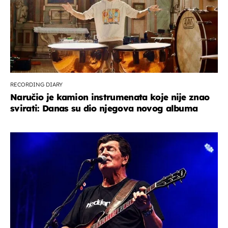
RECORDING DIARY
Naručio je kamion instrumenata koje nije znao
svirati: Danas su dio njegova novog albuma