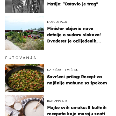
Matija: "Ostavio je trag"
NOVI DETALJI
Ministar objavio nove
detalje o sudaru vlakova!
Dvadeset je ozlijeđenih,
mlađa žena na intenzivnoj
PUTOVANJA
UZ RUČAK ILI VEČERU
Savršeni prilog: Recept za
najfinije mahune sa špekom
BON APPETIT!
Majke svih umaka: 5 kultnih
recepata koje moraju znati