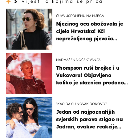
3
vijesti o kojima se priča
ČUVA USPOMENU NA NJEGA
Njezinog oca obožavala je
cijela Hrvatska! Kći
neprežaljenog pjevača
projurila špicom na dva
kotača
NADMAŠENA OČEKIVANJA
Thompson ruši brojke i u
Vukovaru! Objavljeno
koliko je ulaznica prodano
u kratkom vremenu
"KAO DA SU NOVAK ĐOKOVIĆ"
Jedan od najpoznatijih
svjetskih parova stigao na
Jadran, ovakve reakcije
vjerojatno nisu očekivali