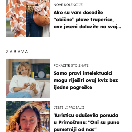
NOVE KOLEKCIJE
Ako su vam dosadile
“obične” plave traperice,
ove jeseni dolazite na svoje
- izdvajamo 15 hit modela
ZABAVA
POKAŽITE ŠTO ZNATE!
Samo pravi intelektualci
mogu riješiti ovaj kviz bez
ijedne pogreške
JESTE LI PROBALI?
Turisticu oduševila ponuda
u Primoštenu: "Oni su puno
pametniji od nas"