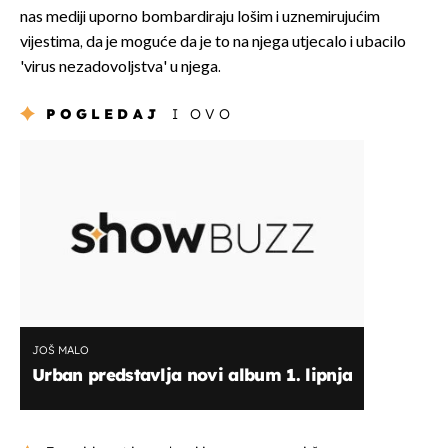
nas mediji uporno bombardiraju lošim i uznemirujućim
vijestima, da je moguće da je to na njega utjecalo i ubacilo
'virus nezadovoljstva' u njega.
POGLEDAJ
I OVO
JOŠ MALO
Urban predstavlja novi album 1. lipnja