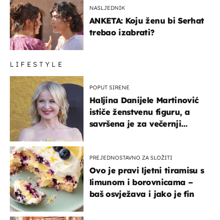
NASLJEDNIK
ANKETA: Koju ženu bi Serhat
trebao izabrati?
LIFESTYLE
POPUT SIRENE
Haljina Danijele Martinović
ističe ženstvenu figuru, a
savršena je za večernji
izlazak na moru
PREJEDNOSTAVNO ZA SLOŽITI
Ovo je pravi ljetni tiramisu s
limunom i borovnicama –
baš osvježava i jako je fin