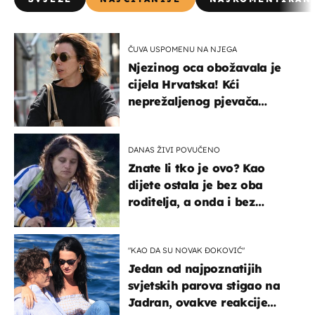
ČUVA USPOMENU NA NJEGA
Njezinog oca obožavala je
cijela Hrvatska! Kći
neprežaljenog pjevača
projurila špicom na dva
kotača
DANAS ŽIVI POVUČENO
Znate li tko je ovo? Kao
dijete ostala je bez oba
roditelja, a onda i bez
milijuna koje je trebala
naslijediti
"KAO DA SU NOVAK ĐOKOVIĆ"
Jedan od najpoznatijih
svjetskih parova stigao na
Jadran, ovakve reakcije