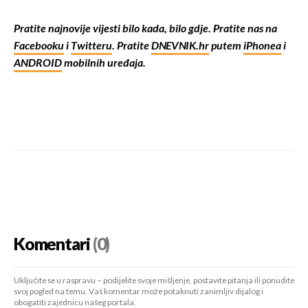
Pratite najnovije vijesti bilo kada, bilo gdje. Pratite nas na
Facebooku
i
Twitteru
. Pratite
DNEVNIK.hr
putem
iPhonea
i
ANDROID
mobilnih uređaja.
Komentari
(0)
Uključite se u raspravu – podijelite svoje mišljenje, postavite pitanja ili ponudite
svoj pogled na temu. Vaš komentar može potaknuti zanimljiv dijalog i
obogatiti zajednicu našeg portala.