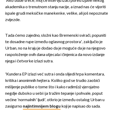
'Ako bude sreće, moj će intervju izaći pored izjave nekog
akademika o trenutnom stanju nacije, a iznad nas će vijoriti
ispale grudi meksičke manekenke, velike, ali još nepoznate
zvijezde.
Tada ćemo zajedno, složni kao Bremenski svirači, popuniti
te dosadne rupe između oglasnog prostora', zaključio je
Urban, no na kraju je dodao da je moguće da je na njegovo
raspoloženje ovih dana utjecala i činjenica da novo izdanje
njega i četvorke izlazi sutra.
'Kundera EP izlazi već sutra i onda slijedi hrpa komentara,
kritika i anonimnih hejtera. Koliko god se trudio zaobići
mišljenje publike o tome što i kako radim(o) vjerojatno
negdje duboko u sebi i ja tražim tepanje i pohvale, poput
većine 'normalnih' ljudi', otkrio je između ostalog Urban u
zasigurno
najintimnijem blogu
koji je napisao do sada.