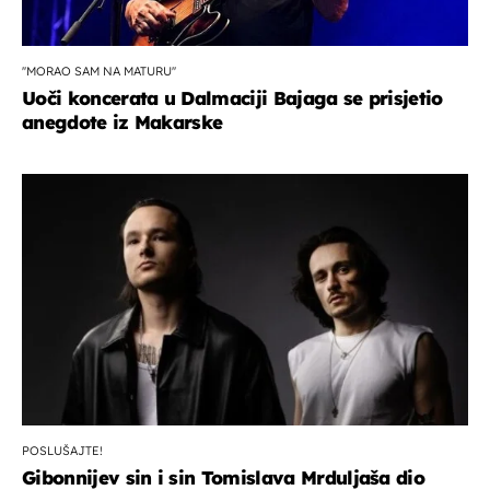
''MORAO SAM NA MATURU''
Uoči koncerata u Dalmaciji Bajaga se prisjetio
anegdote iz Makarske
POSLUŠAJTE!
Gibonnijev sin i sin Tomislava Mrduljaša dio