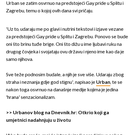
Urban se zatim osvrnuo na predstojeći Gay pride u Splitu i
Zagrebu, temu o kojoj ovih dana svi pričaju.
'Uz to, udaraju me po glavi i nutrini tekstovi i izjave vezane
za predstojeći Gay pride u Splitu i Zagrebu. Ponovo se bude
oni što brinu tuđe brige. Oni što dižu u ime ljubavi ruku na
drugog čovjeka i svojataju ovu državu i njeno ime kao da je
samo njihova.
Sve teže podnosim budale, a njih je sve više. Udaraju zbog
straha i neznanja gdje god stignu', napisao je
Urban
, te se
nakon toga osvrnuo na današnje medije kojima je jedina
'hrana' senzacionalizam.
>>
Urbanov blog na Dnevnik.hr: Otkrio koji ga
umjetnici nadahnjuju u životu