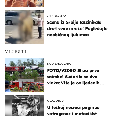
IMPRESIVNO!
Scena iz Srbije fascinirala
društvene mreže! Pogledajte
neobičnog ljubimca
VIJESTI
KOD BJELOVARA
FOTO/VIDEO Stižu prve
snimke! Sudarila se dva
vlaka: Više je ozlijeđenih,
hitne službe na terenu
U ZAGORJU
U teškoj nesreći poginuo
vatrogasac i motociklst