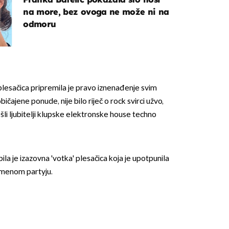
na more, bez ovoga ne može ni na
odmoru
lesačica pripremila je pravo iznenađenje svim
ičajene ponude, nije bilo riječ o rock svirci užvo,
šli ljubitelji klupske elektronske house techno
ila je izazovna 'votka' plesačica koja je upotpunila
imenom partyju.