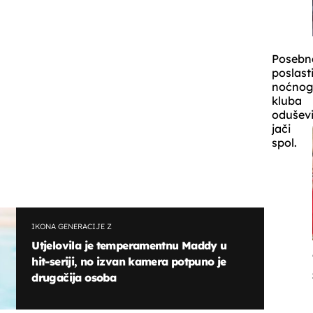
Posebn
poslast
noćno
kluba
oduševi
jači
spol.
IKONA GENERACIJE Z
Utjelovila je temperamentnu Maddy u
hit-seriji, no izvan kamera potpuno je
drugačija osoba