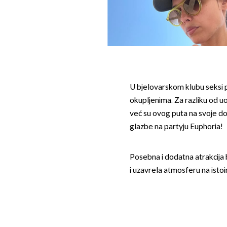
U bjelovarskom klubu seksi p
okupljenima. Za razliku od uob
već su ovog puta na svoje do
glazbe na partyju Euphoria!
Posebna i dodatna atrakcija b
i uzavrela atmosferu na isto