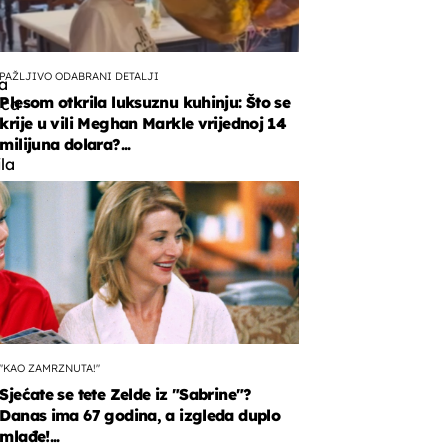
PAŽLJIVO ODABRANI DETALJI
a
Plesom otkrila luksuznu kuhinju: Što se
ica
krije u vili Meghan Markle vrijednoj 14
g
milijuna dolara?...
la
"KAO ZAMRZNUTA!"
Sjećate se tete Zelde iz "Sabrine"?
Danas ima 67 godina, a izgleda duplo
mlađe!...