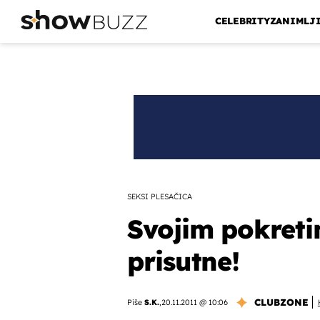
CELEBRITY
ZANIMLJ
SEKSI PLESAČICA
Svojim pokreti
prisutne!
CLUBZONE
Piše
S.K.
,
20.11.2011 @ 10:06