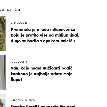
 se priča
U 27. GODINI
Preminula je mlada influencerica
koju je pratilo više od milijun ljudi,
dugo se borila s opakom bolešću
"UUUUUUFFFF"
Vau, koje noge! Ružičasti badić
istaknuo je najbolje adute Maje
Šuput
VRLO ZANIMLJIVO!
Franka Batelić pokazala što nosi