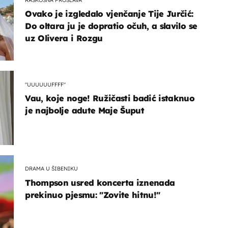
Ovako je izgledalo vjenčanje Tije Jurčić:
Do oltara ju je dopratio očuh, a slavilo se
uz Olivera i Rozgu
"UUUUUUFFFF"
Vau, koje noge! Ružičasti badić istaknuo
je najbolje adute Maje Šuput
DRAMA U ŠIBENIKU
Thompson usred koncerta iznenada
prekinuo pjesmu: "Zovite hitnu!"