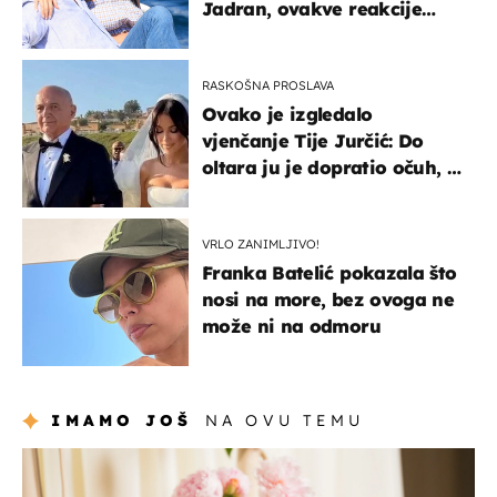
Jadran, ovakve reakcije
vjerojatno nisu očekivali
RASKOŠNA PROSLAVA
Ovako je izgledalo
vjenčanje Tije Jurčić: Do
oltara ju je dopratio očuh, a
slavilo se uz Olivera i Rozgu
VRLO ZANIMLJIVO!
Franka Batelić pokazala što
nosi na more, bez ovoga ne
može ni na odmoru
IMAMO JOŠ
NA OVU TEMU
moda & ljepota