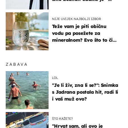
košta samo 18 eura
NIJE UVIJEK NAJBOLJI IZBOR
Teže vam je piti običnu
vodu pa posežete za
mineralnom? Evo što to čini
organizmu
ZABAVA
LOL
"Je li živ, zna li se?": Snimka
s Jadrana postala hit, radi li
i vaš muž ovo?
ŠTO KAŽETE?
"Hrvat sam, ali ovo je