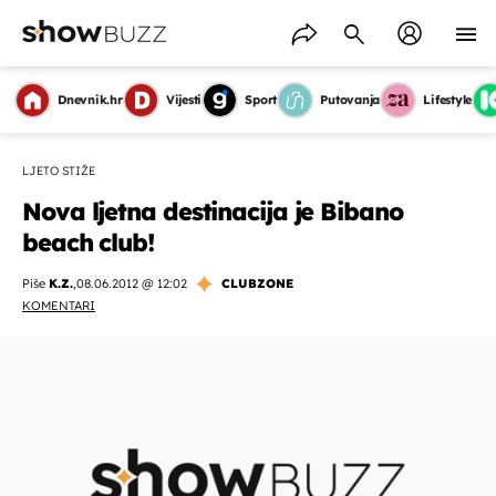
Dnevnik.hr
Vijesti
Sport
Putovanja
Lifestyle
LJETO STIŽE
Nova ljetna destinacija je Bibano
beach club!
Piše
K.Z.
,
08.06.2012 @ 12:02
CLUBZONE
KOMENTARI
OMOGUĆI OBAVIJESTI