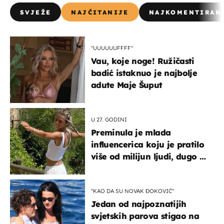
SVJEŽE
NAJČITANIJE
NAJKOMENTIRAN
"UUUUUUFFFF"
Vau, koje noge! Ružičasti
badić istaknuo je najbolje
adute Maje Šuput
U 27. GODINI
Preminula je mlada
influencerica koju je pratilo
više od milijun ljudi, dugo se
borila s opakom bolešću
"KAO DA SU NOVAK ĐOKOVIĆ"
Jedan od najpoznatijih
svjetskih parova stigao na