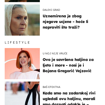
DALEKI GRAD
Uznemirena je zbog
njegove ucjene - hoće li
napraviti što traži?
LIFESTYLE
U NOJ NIJE VRUĆE
Ovo je savršena haljina za
ljeto i more - nosi je i
Bojana Gregorić Vejzović
BAŠ EFEKTNA
Kada smo na zadarskoj rivi
ugledali ovu haljinu, morali
smo doznati odakle je –