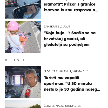
sramota": Prizor s granice
izazvao burnu raspravu na
društvenim mrežama
ZAMJERATE LI JOJ?
"Koja kuja…": Snašla se na
hrvatskoj granici, ali
gledatelji su podijeljeni
VIJESTI
"I DALJE SU PLESALI, VRIŠTALI..."
Turisti mu zapalili
apartman: "U 30 minuta
nestalo je 50 godina našeg
života, supruga i ja ne
možemo oka sklopiti"
ČEKA SE NALAZ OBDUKCIJE