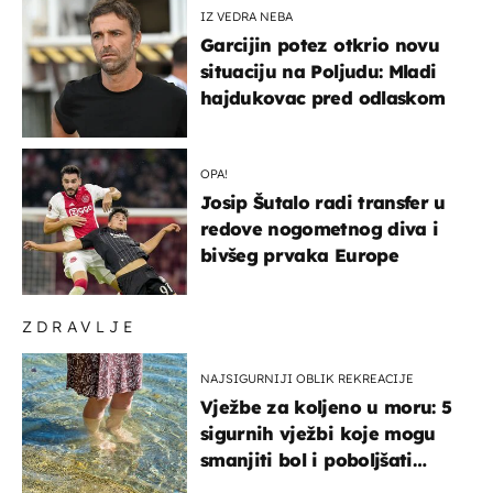
IZ VEDRA NEBA
Garcijin potez otkrio novu
situaciju na Poljudu: Mladi
hajdukovac pred odlaskom
OPA!
Josip Šutalo radi transfer u
redove nogometnog diva i
bivšeg prvaka Europe
ZDRAVLJE
NAJSIGURNIJI OBLIK REKREACIJE
Vježbe za koljeno u moru: 5
sigurnih vježbi koje mogu
smanjiti bol i poboljšati
pokretljivost