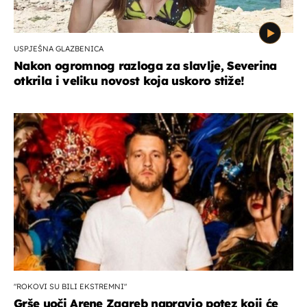
USPJEŠNA GLAZBENICA
Nakon ogromnog razloga za slavlje, Severina
otkrila i veliku novost koja uskoro stiže!
"ROKOVI SU BILI EKSTREMNI"
Grše uoči Arene Zagreb napravio potez koji će