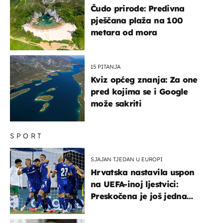
Čudo prirode: Predivna
pješčana plaža na 100
metara od mora
15 PITANJA
Kviz općeg znanja: Za one
pred kojima se i Google
može sakriti
SPORT
SJAJAN TJEDAN U EUROPI
Hrvatska nastavila uspon
na UEFA-inoj ljestvici:
Preskočena je još jedna
država