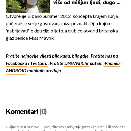
više od milijun ljudi, dugo se
borila s opakom bolešću
Otvorenje Bibano Summer 2012. koncepta krajem lipnja,
početak je serije gostovanja niza poznatih Dj-a koji će
'nabrijavati' ekipu cijelo ljeto, a club će otvoriti britanska
glazbenica Miss Mavrik.
Pratite najnovije vijesti bilo kada, bilo gdje. Pratite nas na
Facebooku
i
Twitteru
. Pratite
DNEVNIK.hr
putem
iPhonea
i
ANDROID
mobilnih uređaja.
Komentari
(0)
Uključite se u raspravu – podijelite svoje mišljenje, postavite pitanja ili ponudite