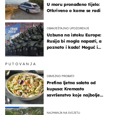
U moru pronađeno tijelo:
Otkriveno o kome se radi
OBAVJEŠTAJNO UPOZORENJE
Uzbuna na istoku Europe:
Rusija bi mogla napasti, a
poznato i kada! Moguć i
kopneni upad u članicu
NATO-a
PUTOVANJA
OBVEZNO PROBATI!
Prefina ljetna salata od
kupusa: Kremasto
savršenstvo koje najbolje
paše uz pečeno meso
NAJMANJA NA SVIJETU