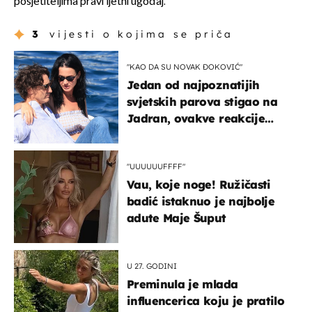
posjetiteljima pravi ljetni ugođaj.
3
vijesti o kojima se priča
"KAO DA SU NOVAK ĐOKOVIĆ"
Jedan od najpoznatijih
svjetskih parova stigao na
Jadran, ovakve reakcije
vjerojatno nisu očekivali
"UUUUUUFFFF"
Vau, koje noge! Ružičasti
badić istaknuo je najbolje
adute Maje Šuput
U 27. GODINI
Preminula je mlada
influencerica koju je pratilo