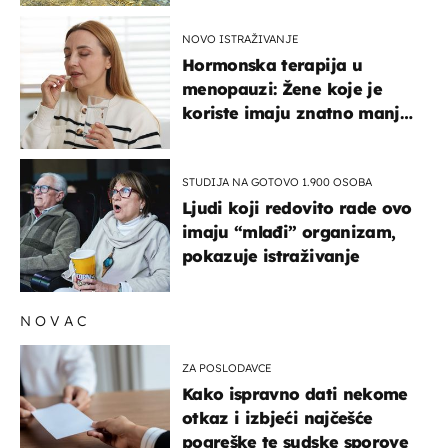
NOVO ISTRAŽIVANJE
Hormonska terapija u
menopauzi: Žene koje je
koriste imaju znatno manji
rizik od ovoga
STUDIJA NA GOTOVO 1.900 OSOBA
Ljudi koji redovito rade ovo
imaju “mlađi” organizam,
pokazuje istraživanje
NOVAC
ZA POSLODAVCE
Kako ispravno dati nekome
otkaz i izbjeći najčešće
pogreške te sudske sporove