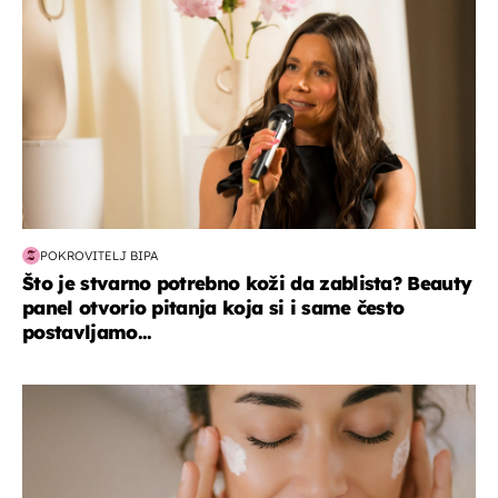
POKROVITELJ BIPA
Što je stvarno potrebno koži da zablista? Beauty
panel otvorio pitanja koja si i same često
postavljamo...
moda & ljepota