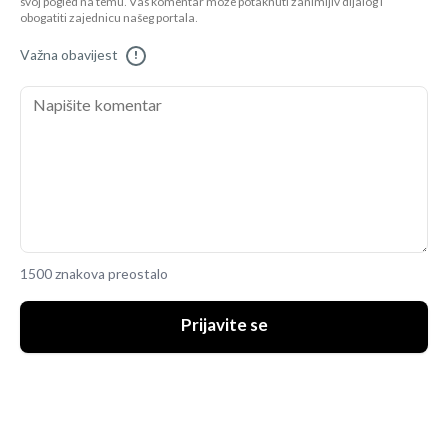
svoj pogled na temu. Vaš komentar može potaknuti zanimljiv dijalog i
obogatiti zajednicu našeg portala.
Važna obavijest
!
1500 znakova preostalo
Prijavite se