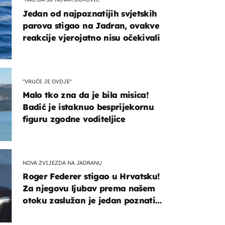
Jedan od najpoznatijih svjetskih
parova stigao na Jadran, ovakve
reakcije vjerojatno nisu očekivali
"VRUĆE JE OVDJE"
Malo tko zna da je bila misica!
Badić je istaknuo besprijekornu
figuru zgodne voditeljice
NOVA ZVIJEZDA NA JADRANU
Roger Federer stigao u Hrvatsku!
Za njegovu ljubav prema našem
otoku zaslužan je jedan poznati
Hrvat