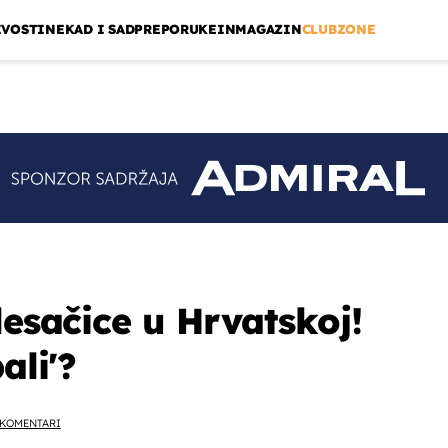
IVOSTI
NEKAD I SAD
PREPORUKE
INMAGAZIN
CLUBZONE
lesačice u Hrvatskoj!
ali'?
KOMENTARI