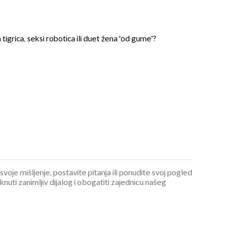
a tigrica, seksi robotica ili duet žena 'od gume'?
OMOGUĆI OBAVIJESTI
 svoje mišljenje, postavite pitanja ili ponudite svoj pogled
ti zanimljiv dijalog i obogatiti zajednicu našeg