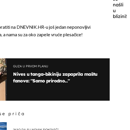
našli
u
blizini!
pratiti na DNEVNIK.HR-u još jedan neponovljivi
a, a nama su za oko zapele vruće plesačice!
GUZA U PRVOM PLANU
Nives u tanga-bikiniju zapaprila maštu
fanova: ''Samo prirodno...''
 se priča
"KAO DA SU NOVAK ĐOKOVIĆ"