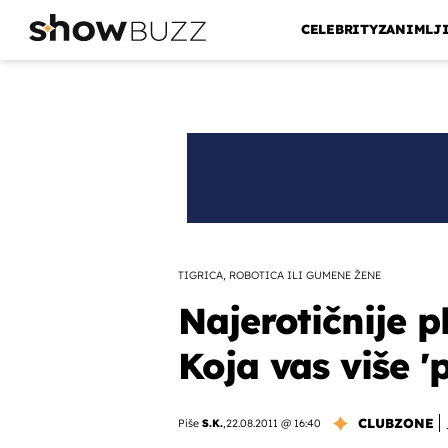
CELEBRITY
ZANIMLJ
TIGRICA, ROBOTICA ILI GUMENE ŽENE
Najerotičnije p
Koja vas više 'p
CLUBZONE
Piše
S.K.
,
22.08.2011 @ 16:40