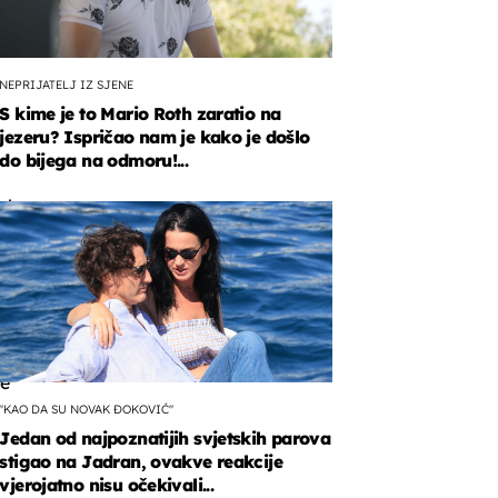
NEPRIJATELJ IZ SJENE
S kime je to Mario Roth zaratio na
jezeru? Ispričao nam je kako je došlo
do bijega na odmoru!...
ature
no
ce
le
"KAO DA SU NOVAK ĐOKOVIĆ"
Jedan od najpoznatijih svjetskih parova
stigao na Jadran, ovakve reakcije
vjerojatno nisu očekivali...