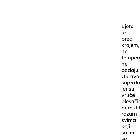
Ljeto
je
pred
krajem,
no
temper
ne
padaju.
Upravo
suprot
jer su
vruće
plesači
pomuti
razum
svima
koji
su im
se